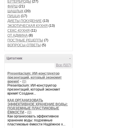
БУТЕРБРОДЫ
(27)
ФАРШ
(21)
ШАШЛЫК
(20)
ПИЦЦА
(17)
ДИЕТЫ,ПОХУДЕНИЕ
(13)
ЭКЗОТИЧЕСКАЯ КУХНЯ
(13)
СЕКС-КУХНЯ
(11)
ОТ АДМИНА
(8)
ПОСТНЫЕ РЕЦЕПТЫ
(7)
ВОПРОСЫ-ОТВЕТЫ
(5)
Цитатник
-
Все (507)
Presentacium: ИИ‑конструктор
презентаций, который экономит
время!
-
(0)
Presentacium: ИИ‑конструктор
презентаций, который экономит
время! Создани...
КАК ОРГАНИЗОВАТЬ
ЭФФЕКТИВНОЕ ХРАНЕНИЕ ВОДЫ:
ПОДЗЕМНЫЕ ПЛАСТИКОВЫЕ
ЁМКОСТИ
-
(0)
Как организовать эффективное
хранение воды: подземные
пластиковые ёмкости Надёжное х...