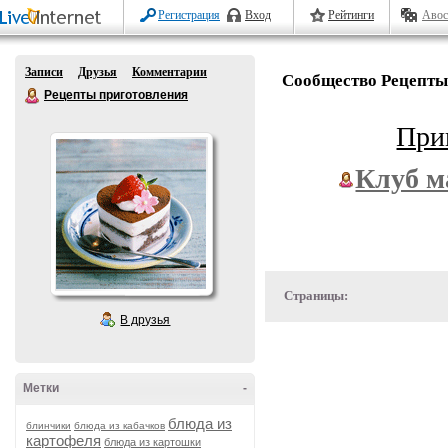
Регистрация
Вход
Рейтинги
Авос
Записи
Друзья
Комментарии
Сообщество Рецепты
Рецепты приготовления
При
Клуб м
Страницы:
В друзья
Метки
-
блюда из
блинчики
блюда из кабачков
картофеля
блюда из картошки