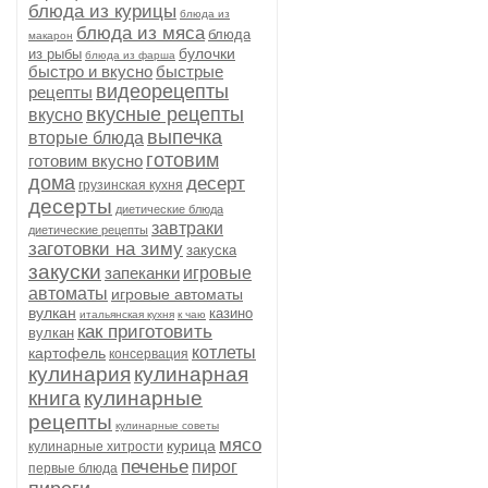
блюда из курицы
блюда из
блюда из мяса
блюда
макарон
булочки
из рыбы
блюда из фарша
быстро и вкусно
быстрые
видеорецепты
рецепты
вкусные рецепты
вкусно
выпечка
вторые блюда
готовим
готовим вкусно
дома
десерт
грузинская кухня
десерты
диетические блюда
завтраки
диетические рецепты
заготовки на зиму
закуска
закуски
запеканки
игровые
автоматы
игровые автоматы
вулкан
казино
итальянская кухня
к чаю
как приготовить
вулкан
котлеты
картофель
консервация
кулинария
кулинарная
книга
кулинарные
рецепты
кулинарные советы
мясо
курица
кулинарные хитрости
печенье
пирог
первые блюда