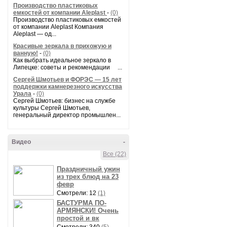
Производство пластиковых
емкостей от компании Aleplast
-
(0)
Производство пластиковых емкостей
от компании Aleplast Компания
Aleplast — од...
Красивые зеркала в прихожую и
ванную!
-
(0)
Как выбрать идеальное зеркало в
Липецке: советы и рекомендации ...
Сергей Шмотьев и ФОРЭС — 15 лет
поддержки камнерезного искусства
Урала
-
(0)
Сергей Шмотьев: бизнес на службе
культуры Сергей Шмотьев,
генеральный директор промышлен...
Видео
-
Все (22)
Праздничный ужин
из трех блюд на 23
февр
Смотрели: 12
(1)
БАСТУРМА ПО-
АРМЯНСКИ! Очень
простой и вк