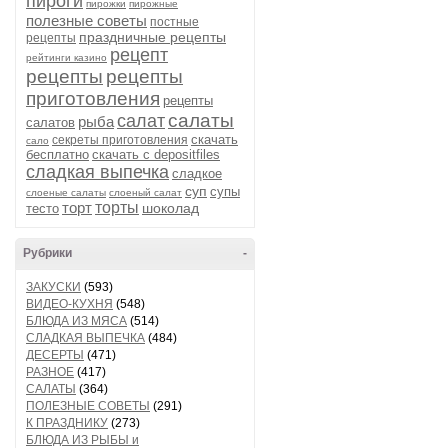
пироги
пирожки
пирожные
полезные советы
постные
праздничные рецепты
рецепты
рецепт
рейтинги казино
рецепты
рецепты
приготовления
рецепты
салаты
салат
рыба
салатов
скачать
секреты приготовления
сало
бесплатно
скачать с depositfiles
сладкая выпечка
сладкое
суп
супы
слоеные салаты
слоеный салат
торт
торты
шоколад
тесто
Рубрики
-
ЗАКУСКИ
(593)
ВИДЕО-КУХНЯ
(548)
БЛЮДА ИЗ МЯСА
(514)
СЛАДКАЯ ВЫПЕЧКА
(484)
ДЕСЕРТЫ
(471)
РАЗНОЕ
(417)
САЛАТЫ
(364)
ПОЛЕЗНЫЕ СОВЕТЫ
(291)
К ПРАЗДНИКУ
(273)
БЛЮДА ИЗ РЫБЫ и