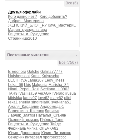
Все (6)
Друзья оффлайн
Кого давно нет?
Кого добавить?
Добрая_Мастерица
ЖЕНСКИЙ_БЛОГ_РУ
Клуб_мастериц
Мария_рукодельница
Рецепты_и_Рукоделие
Странница2010
Постоянные читатели
-
Все (7567)
ElEeonora
Galche
Galina77777
Hatshepsoot
Kantri
Katyuscha
LECHIRVA
Lama207
Ledy_Iness
Leka_66
Lkis
Malgosia
Marisha_34
NinaL
Pepel_Rozi
Svetlana_I_0902
TAH9I
Vasilisa59
VerAGRI
Veralo
irusua
kiirishka
larost07
love62
mary62
olfel
reka1
sherila
sindirela80
svet-lana51
Амаля_Кардалян
Андромеда-1
Валентина_Шиенок
Ларисик
Ларчик_Златки
Наталья_Оганян
Осенний_романс
Пчёлка_Таня
Рецепты_и_Рукоделие
Тайде
Фериналь
Чипка
ЮЛЕЧКА82
Юлия_Дорошкова
Юлия_Литвинюк
бекарчик
интервал
прогресссссс