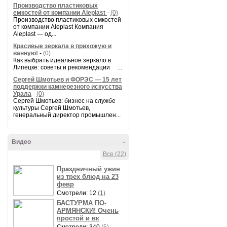
Производство пластиковых
емкостей от компании Aleplast
-
(0)
Производство пластиковых емкостей
от компании Aleplast Компания
Aleplast — од...
Красивые зеркала в прихожую и
ванную!
-
(0)
Как выбрать идеальное зеркало в
Липецке: советы и рекомендации ...
Сергей Шмотьев и ФОРЭС — 15 лет
поддержки камнерезного искусства
Урала
-
(0)
Сергей Шмотьев: бизнес на службе
культуры Сергей Шмотьев,
генеральный директор промышлен...
Видео
-
Все (22)
Праздничный ужин
из трех блюд на 23
февр
Смотрели: 12
(1)
БАСТУРМА ПО-
АРМЯНСКИ! Очень
простой и вк