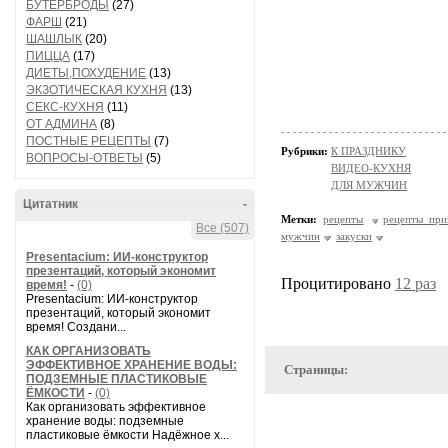
БУТЕРБРОДЫ
(27)
ФАРШ
(21)
ШАШЛЫК
(20)
ПИЦЦА
(17)
ДИЕТЫ,ПОХУДЕНИЕ
(13)
ЭКЗОТИЧЕСКАЯ КУХНЯ
(13)
СЕКС-КУХНЯ
(11)
ОТ АДМИНА
(8)
ПОСТНЫЕ РЕЦЕПТЫ
(7)
Рубрики:
К ПРАЗДНИКУ
ВОПРОСЫ-ОТВЕТЫ
(5)
ВИДЕО-КУХНЯ
ДЛЯ МУЖЧИН
Цитатник
-
Метки:
рецепты
рецепты при
Все (507)
мужчин
закуски
Presentacium: ИИ‑конструктор
презентаций, который экономит
Процитировано
12 раз
время!
-
(0)
Presentacium: ИИ‑конструктор
презентаций, который экономит
время! Создани...
КАК ОРГАНИЗОВАТЬ
ЭФФЕКТИВНОЕ ХРАНЕНИЕ ВОДЫ:
Страницы:
ПОДЗЕМНЫЕ ПЛАСТИКОВЫЕ
ЁМКОСТИ
-
(0)
Как организовать эффективное
хранение воды: подземные
пластиковые ёмкости Надёжное х...