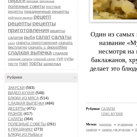
пироги
пирожки
пирожные
полезные советы
постные
праздничные рецепты
рецепты
рецепт
рейтинги казино
рецепты
рецепты
приготовления
рецепты
Один из самых 
салаты
салат
рыба
салатов
название «М
скачать
секреты приготовления
сало
бесплатно
скачать с depositfiles
несмотря на
сладкая выпечка
сладкое
суп
супы
баклажанов, хр
слоеные салаты
слоеный салат
торт
торты
шоколад
тесто
делает это блюд
Рубрики
-
ЗАКУСКИ
(593)
ВИДЕО-КУХНЯ
(548)
БЛЮДА ИЗ МЯСА
(514)
СЛАДКАЯ ВЫПЕЧКА
(484)
ДЕСЕРТЫ
(471)
Рубрики:
САЛАТЫ
РАЗНОЕ
(417)
СЕКС-КУХНЯ
САЛАТЫ
(364)
ПОЛЕЗНЫЕ СОВЕТЫ
(291)
Метки:
рецепты
кулинария
К ПРАЗДНИКУ
(273)
салатов
салаты для мужчин
б
БЛЮДА ИЗ РЫБЫ и