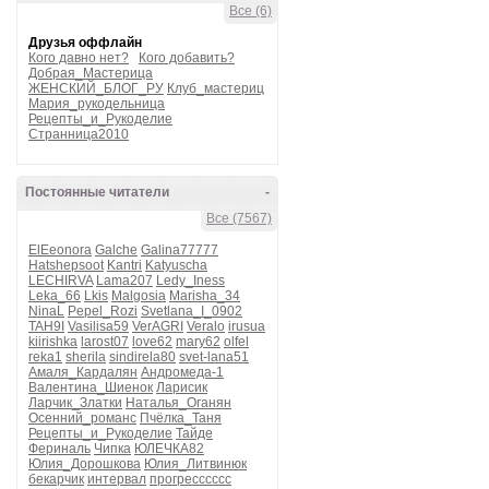
Все (6)
Друзья оффлайн
Кого давно нет?
Кого добавить?
Добрая_Мастерица
ЖЕНСКИЙ_БЛОГ_РУ
Клуб_мастериц
Мария_рукодельница
Рецепты_и_Рукоделие
Странница2010
Постоянные читатели
-
Все (7567)
ElEeonora
Galche
Galina77777
Hatshepsoot
Kantri
Katyuscha
LECHIRVA
Lama207
Ledy_Iness
Leka_66
Lkis
Malgosia
Marisha_34
NinaL
Pepel_Rozi
Svetlana_I_0902
TAH9I
Vasilisa59
VerAGRI
Veralo
irusua
kiirishka
larost07
love62
mary62
olfel
reka1
sherila
sindirela80
svet-lana51
Амаля_Кардалян
Андромеда-1
Валентина_Шиенок
Ларисик
Ларчик_Златки
Наталья_Оганян
Осенний_романс
Пчёлка_Таня
Рецепты_и_Рукоделие
Тайде
Фериналь
Чипка
ЮЛЕЧКА82
Юлия_Дорошкова
Юлия_Литвинюк
бекарчик
интервал
прогресссссс