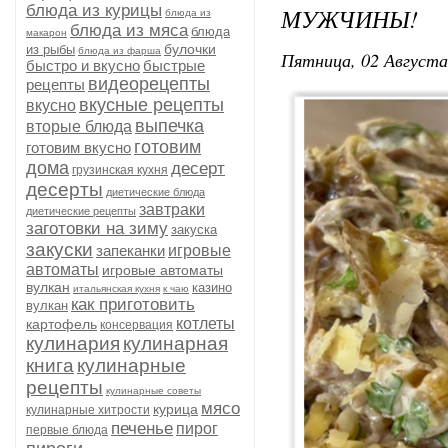
блюда из курицы
МУЖЧИНЫ!
блюда из
блюда из мяса
блюда
макарон
булочки
из рыбы
блюда из фарша
Пятница, 02 Августа
быстро и вкусно
быстрые
видеорецепты
рецепты
вкусные рецепты
вкусно
выпечка
вторые блюда
готовим
готовим вкусно
дома
десерт
грузинская кухня
десерты
диетические блюда
завтраки
диетические рецепты
заготовки на зиму
закуска
закуски
запеканки
игровые
автоматы
игровые автоматы
вулкан
казино
итальянская кухня
к чаю
как приготовить
вулкан
котлеты
картофель
консервация
кулинария
кулинарная
книга
кулинарные
рецепты
кулинарные советы
мясо
курица
кулинарные хитрости
печенье
пирог
первые блюда