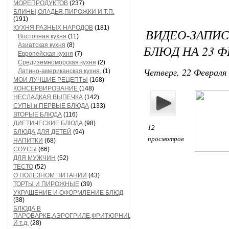
МОРЕПРОДУКТОВ
(237)
БЛИНЫ,ОЛАДЬЯ,ПИРОЖКИ И Т.П.
(191)
КУХНЯ РАЗНЫХ НАРОДОВ
(181)
ВИДЕО-ЗАПИС
Восточная кухня
(11)
Азиатская кухня
(8)
БЛЮД НА 23 Ф
Европейская кухня
(7)
Средиземноморская кухня
(2)
Четверг, 22 Февраля 
Латино-американская кухня.
(1)
МОИ ЛУЧШИЕ РЕЦЕПТЫ
(168)
КОНСЕРВИРОВАНИЕ
(148)
НЕСЛАДКАЯ ВЫПЕЧКА
(142)
СУПЫ и ПЕРВЫЕ БЛЮДА
(133)
ВТОРЫЕ БЛЮДА
(116)
ДИЕТИЧЕСКИЕ БЛЮДА
(98)
12
БЛЮДА ДЛЯ ДЕТЕЙ
(94)
просмотров
НАПИТКИ
(68)
СОУСЫ
(66)
ДЛЯ МУЖЧИН
(52)
ТЕСТО
(52)
О ПОЛЕЗНОМ ПИТАНИИ
(43)
ТОРТЫ И ПИРОЖНЫЕ
(39)
УКРАШЕНИЕ И ОФОРМЛЕНИЕ БЛЮД
(38)
БЛЮДА В
ПАРОВАРКЕ,АЭРОГРИЛЕ,ФРИТЮРНИЦЕ
И т.д.
(28)