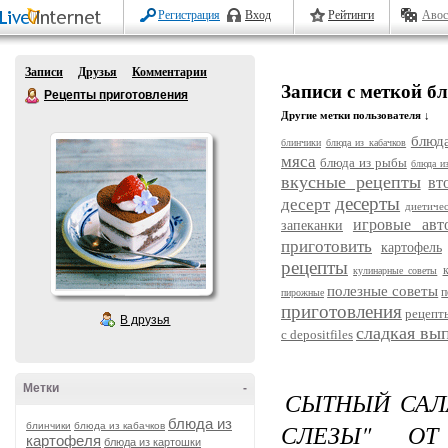
Регистрация
Вход
Рейтинги
Авос
Записи
Друзья
Комментарии
Записи с меткой б
Рецепты приготовления
Другие метки пользователя ↓
блюда
блинчики
блюда из кабачков
мяса
блюда из рыбы
блюда и
вкусные рецепты
вт
десерты
десерт
диетиче
игровые авт
запеканки
приготовить
картофель
рецепты
кулинарные советы
полезные советы
п
пирожные
приготовления
рецепт
В друзья
сладкая вы
с depositfiles
Метки
-
СЫТНЫЙ САЛ
блюда из
СЛЕЗЫ" ОТ
блинчики
блюда из кабачков
картофеля
блюда из картошки