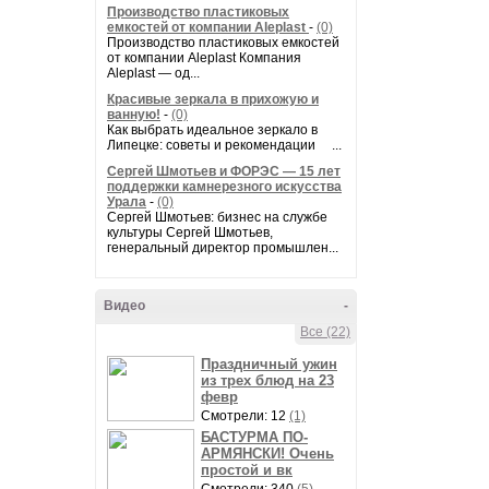
Производство пластиковых
емкостей от компании Aleplast
-
(0)
Производство пластиковых емкостей
от компании Aleplast Компания
Aleplast — од...
Красивые зеркала в прихожую и
ванную!
-
(0)
Как выбрать идеальное зеркало в
Липецке: советы и рекомендации ...
Сергей Шмотьев и ФОРЭС — 15 лет
поддержки камнерезного искусства
Урала
-
(0)
Сергей Шмотьев: бизнес на службе
культуры Сергей Шмотьев,
генеральный директор промышлен...
Видео
-
Все (22)
Праздничный ужин
из трех блюд на 23
февр
Смотрели: 12
(1)
БАСТУРМА ПО-
АРМЯНСКИ! Очень
простой и вк