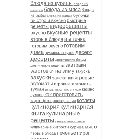
блюда из курицы
блюда из
блюда из мяса
блюда
макарон
булочки
из рыбы
блюда из фарша
быстро и вкусно
быстрые
видеорецепты
рецепты
вкусные рецепты
вкусно
выпечка
вторые блюда
готовим
готовим вкусно
дома
десерт
грузинская кухня
десерты
диетические блюда
завтраки
диетические рецепты
заготовки на зиму
закуска
закуски
запеканки
игровые
автоматы
игровые автоматы
вулкан
казино
итальянская кухня
к чаю
как приготовить
вулкан
котлеты
картофель
консервация
кулинария
кулинарная
книга
кулинарные
рецепты
кулинарные советы
мясо
курица
кулинарные хитрости
печенье
пирог
первые блюда