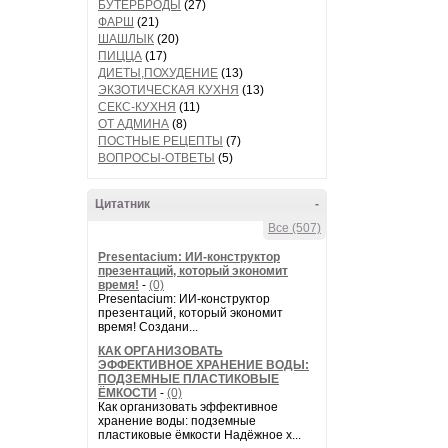
БУТЕРБРОДЫ
(27)
ФАРШ
(21)
ШАШЛЫК
(20)
ПИЦЦА
(17)
ДИЕТЫ,ПОХУДЕНИЕ
(13)
ЭКЗОТИЧЕСКАЯ КУХНЯ
(13)
СЕКС-КУХНЯ
(11)
ОТ АДМИНА
(8)
ПОСТНЫЕ РЕЦЕПТЫ
(7)
ВОПРОСЫ-ОТВЕТЫ
(5)
Цитатник
-
Все (507)
Presentacium: ИИ‑конструктор
презентаций, который экономит
время!
-
(0)
Presentacium: ИИ‑конструктор
презентаций, который экономит
время! Создани...
КАК ОРГАНИЗОВАТЬ
ЭФФЕКТИВНОЕ ХРАНЕНИЕ ВОДЫ:
ПОДЗЕМНЫЕ ПЛАСТИКОВЫЕ
ЁМКОСТИ
-
(0)
Как организовать эффективное
хранение воды: подземные
пластиковые ёмкости Надёжное х...