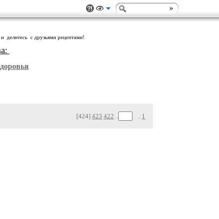
 и делитесь с друзьями рецептами!
ва:
Здоровья
[424]
423
422
..
..
1