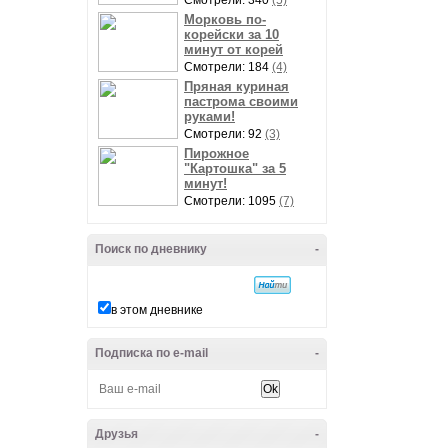
Смотрели: 340
(5)
Морковь по-
корейски за 10
минут от корей
Смотрели: 184
(4)
Пряная куриная
пастрома своими
руками!
Смотрели: 92
(3)
Пирожное
"Картошка" за 5
минут!
Смотрели: 1095
(7)
Поиск по дневнику
-
в этом дневнике
Подписка по e-mail
-
Друзья
-