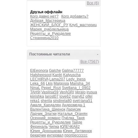
Все (6)
Друзья оффлайн
Кого давно нет?
Кого добавить?
Добрая_Мастерица
ЖЕНСКИЙ_БЛОГ_РУ
Клуб_мастериц
Мария_рукодельница
Рецепты_и_Рукоделие
Странница2010
Постоянные читатели
-
Все (7567)
ElEeonora
Galche
Galina77777
Hatshepsoot
Kantri
Katyuscha
LECHIRVA
Lama207
Ledy_Iness
Leka_66
Lkis
Malgosia
Marisha_34
NinaL
Pepel_Rozi
Svetlana_I_0902
TAH9I
Vasilisa59
VerAGRI
Veralo
irusua
kiirishka
larost07
love62
mary62
olfel
reka1
sherila
sindirela80
svet-lana51
Амаля_Кардалян
Андромеда-1
Валентина_Шиенок
Ларисик
Ларчик_Златки
Наталья_Оганян
Осенний_романс
Пчёлка_Таня
Рецепты_и_Рукоделие
Тайде
Фериналь
Чипка
ЮЛЕЧКА82
Юлия_Дорошкова
Юлия_Литвинюк
бекарчик
интервал
прогресссссс