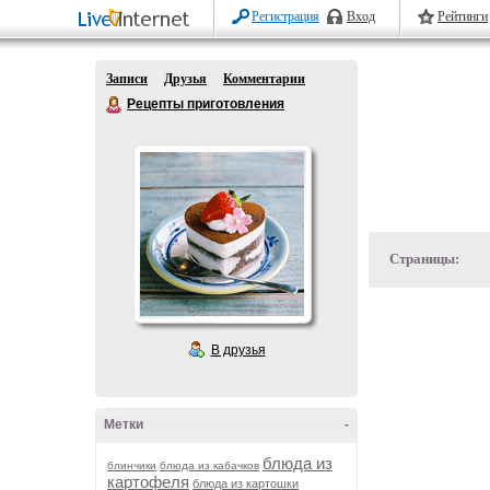
Регистрация
Вход
Рейтинги
Записи
Друзья
Комментарии
Рецепты приготовления
Страницы:
В друзья
Метки
-
блюда из
блинчики
блюда из кабачков
картофеля
блюда из картошки