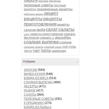
пироги
пирожки
пирожные
полезные советы
постные
праздничные рецепты
рецепты
рецепт
рейтинги казино
рецепты
рецепты
приготовления
рецепты
салаты
салат
рыба
салатов
скачать
секреты приготовления
сало
бесплатно
скачать с depositfiles
сладкая выпечка
сладкое
суп
супы
слоеные салаты
слоеный салат
торт
торты
шоколад
тесто
Рубрики
-
ЗАКУСКИ
(593)
ВИДЕО-КУХНЯ
(548)
БЛЮДА ИЗ МЯСА
(514)
СЛАДКАЯ ВЫПЕЧКА
(484)
ДЕСЕРТЫ
(471)
РАЗНОЕ
(417)
САЛАТЫ
(364)
ПОЛЕЗНЫЕ СОВЕТЫ
(291)
К ПРАЗДНИКУ
(273)
БЛЮДА ИЗ РЫБЫ и