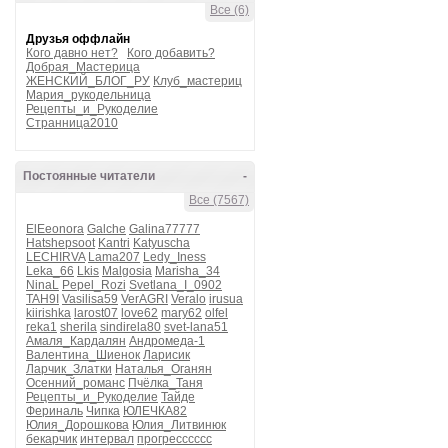
Все (6)
Друзья оффлайн
Кого давно нет?
Кого добавить?
Добрая_Мастерица
ЖЕНСКИЙ_БЛОГ_РУ
Клуб_мастериц
Мария_рукодельница
Рецепты_и_Рукоделие
Странница2010
Постоянные читатели
-
Все (7567)
ElEeonora
Galche
Galina77777
Hatshepsoot
Kantri
Katyuscha
LECHIRVA
Lama207
Ledy_Iness
Leka_66
Lkis
Malgosia
Marisha_34
NinaL
Pepel_Rozi
Svetlana_I_0902
TAH9I
Vasilisa59
VerAGRI
Veralo
irusua
kiirishka
larost07
love62
mary62
olfel
reka1
sherila
sindirela80
svet-lana51
Амаля_Кардалян
Андромеда-1
Валентина_Шиенок
Ларисик
Ларчик_Златки
Наталья_Оганян
Осенний_романс
Пчёлка_Таня
Рецепты_и_Рукоделие
Тайде
Фериналь
Чипка
ЮЛЕЧКА82
Юлия_Дорошкова
Юлия_Литвинюк
бекарчик
интервал
прогресссссс