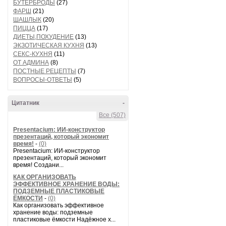
БУТЕРБРОДЫ
(27)
ФАРШ
(21)
ШАШЛЫК
(20)
ПИЦЦА
(17)
ДИЕТЫ,ПОХУДЕНИЕ
(13)
ЭКЗОТИЧЕСКАЯ КУХНЯ
(13)
СЕКС-КУХНЯ
(11)
ОТ АДМИНА
(8)
ПОСТНЫЕ РЕЦЕПТЫ
(7)
ВОПРОСЫ-ОТВЕТЫ
(5)
Цитатник
-
Все (507)
Presentacium: ИИ‑конструктор
презентаций, который экономит
время!
-
(0)
Presentacium: ИИ‑конструктор
презентаций, который экономит
время! Создани...
КАК ОРГАНИЗОВАТЬ
ЭФФЕКТИВНОЕ ХРАНЕНИЕ ВОДЫ:
ПОДЗЕМНЫЕ ПЛАСТИКОВЫЕ
ЁМКОСТИ
-
(0)
Как организовать эффективное
хранение воды: подземные
пластиковые ёмкости Надёжное х...