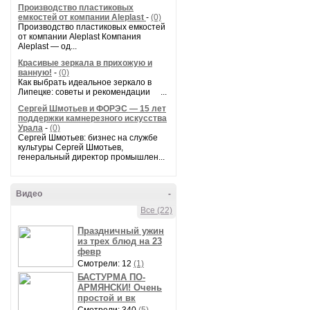
Производство пластиковых
емкостей от компании Aleplast
-
(0)
Производство пластиковых емкостей
от компании Aleplast Компания
Aleplast — од...
Красивые зеркала в прихожую и
ванную!
-
(0)
Как выбрать идеальное зеркало в
Липецке: советы и рекомендации ...
Сергей Шмотьев и ФОРЭС — 15 лет
поддержки камнерезного искусства
Урала
-
(0)
Сергей Шмотьев: бизнес на службе
культуры Сергей Шмотьев,
генеральный директор промышлен...
Видео
-
Все (22)
Праздничный ужин
из трех блюд на 23
февр
Смотрели: 12
(1)
БАСТУРМА ПО-
АРМЯНСКИ! Очень
простой и вк