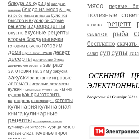
блюда из курицы
мясо
блюда из
первые бл
блюда из мяса
блюда
макарон
полезные сове
булочки
из рыбы
блюда из фарша
быстро и вкусно
быстрые
рецепт
казино
видеорецепты
рецепты
с
рыба
вкусные рецепты
вкусно
салатов
выпечка
вторые блюда
бесплатно
скачать 
готовим
готовим вкусно
супы
суп
дома
тес
десерт
грузинская кухня
салат
десерты
диетические блюда
завтраки
диетические рецепты
заготовки на зиму
закуска
ОСЕННИЙ Ц
закуски
запеканки
игровые
ЭЛЕКТРОННЫ
автоматы
игровые автоматы
вулкан
казино
итальянская кухня
к чаю
как приготовить
вулкан
Воскресенье, 03 Сентября 2023 г.
котлеты
картофель
консервация
кулинария
кулинарная
книга
кулинарные
рецепты
кулинарные советы
мясо
курица
кулинарные хитрости
печенье
пирог
первые блюда