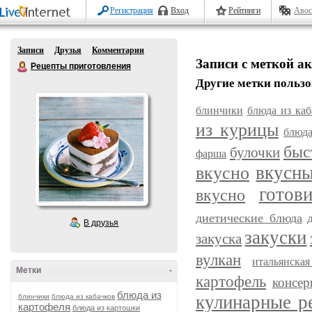
Регистрация
Вход
Рейтинги
Авос
Записи
Друзья
Комментарии
Записи с меткой а
Рецепты приготовления
Другие метки пользо
блинчики
блюда из каб
из курицы
блюда
быс
булочки
фарша
вкусн
вкусно
готов
вкусно
диетические блюда
В друзья
закуски
закуска
вулкан
итальянска
Метки
-
картофель
консер
блюда из
кулинарные р
блинчики
блюда из кабачков
картофеля
блюда из картошки