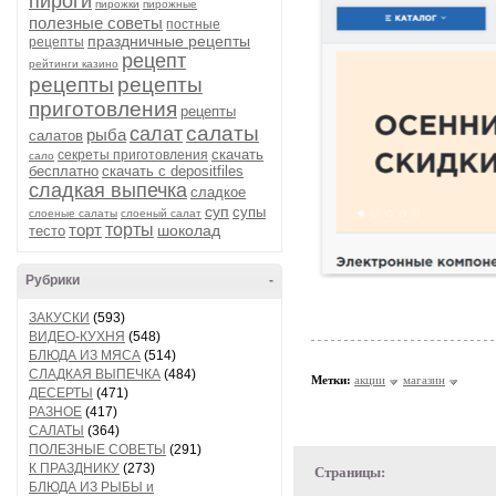
пироги
пирожки
пирожные
полезные советы
постные
праздничные рецепты
рецепты
рецепт
рейтинги казино
рецепты
рецепты
приготовления
рецепты
салаты
салат
рыба
салатов
скачать
секреты приготовления
сало
бесплатно
скачать с depositfiles
сладкая выпечка
сладкое
суп
супы
слоеные салаты
слоеный салат
торт
торты
шоколад
тесто
Рубрики
-
ЗАКУСКИ
(593)
ВИДЕО-КУХНЯ
(548)
БЛЮДА ИЗ МЯСА
(514)
СЛАДКАЯ ВЫПЕЧКА
(484)
Метки:
акции
магазин
ДЕСЕРТЫ
(471)
РАЗНОЕ
(417)
САЛАТЫ
(364)
ПОЛЕЗНЫЕ СОВЕТЫ
(291)
К ПРАЗДНИКУ
(273)
Страницы:
БЛЮДА ИЗ РЫБЫ и