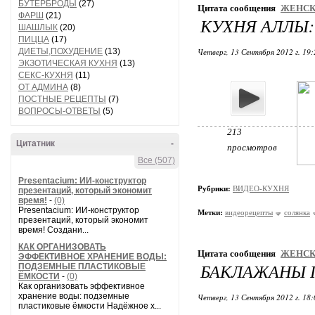
БУТЕРБРОДЫ
(27)
Цитата сообщения
ЖЕНСК
ФАРШ
(21)
КУХНЯ АЛЛЫ:
ШАШЛЫК
(20)
ПИЦЦА
(17)
ДИЕТЫ,ПОХУДЕНИЕ
(13)
Четверг, 13 Сентября 2012 г. 19
ЭКЗОТИЧЕСКАЯ КУХНЯ
(13)
СЕКС-КУХНЯ
(11)
ОТ АДМИНА
(8)
ПОСТНЫЕ РЕЦЕПТЫ
(7)
ВОПРОСЫ-ОТВЕТЫ
(5)
213
Цитатник
-
просмотров
Все (507)
Presentacium: ИИ‑конструктор
Рубрики:
ВИДЕО-КУХНЯ
презентаций, который экономит
время!
-
(0)
Presentacium: ИИ‑конструктор
Метки:
видеорецепты
солянка
презентаций, который экономит
время! Создани...
КАК ОРГАНИЗОВАТЬ
Цитата сообщения
ЖЕНСК
ЭФФЕКТИВНОЕ ХРАНЕНИЕ ВОДЫ:
БАКЛАЖАНЫ 
ПОДЗЕМНЫЕ ПЛАСТИКОВЫЕ
ЁМКОСТИ
-
(0)
Как организовать эффективное
хранение воды: подземные
Четверг, 13 Сентября 2012 г. 18
пластиковые ёмкости Надёжное х...