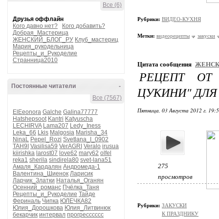
Все (6)
Друзья оффлайн
Рубрики:
ВИДЕО-КУХНЯ
Кого давно нет?
Кого добавить?
Добрая_Мастерица
Метки:
видеорецепты
закуски
ЖЕНСКИЙ_БЛОГ_РУ
Клуб_мастериц
Мария_рукодельница
Рецепты_и_Рукоделие
Странница2010
Цитата сообщения
ЖЕНСК
РЕЦЕПТ ОТ
Постоянные читатели
-
ЦУКИНИ" ДЛ
Все (7567)
Пятница, 03 Августа 2012 г. 19:
ElEeonora
Galche
Galina77777
Hatshepsoot
Kantri
Katyuscha
LECHIRVA
Lama207
Ledy_Iness
Leka_66
Lkis
Malgosia
Marisha_34
NinaL
Pepel_Rozi
Svetlana_I_0902
TAH9I
Vasilisa59
VerAGRI
Veralo
irusua
kiirishka
larost07
love62
mary62
olfel
reka1
sherila
sindirela80
svet-lana51
275
Амаля_Кардалян
Андромеда-1
Валентина_Шиенок
Ларисик
просмотров
Ларчик_Златки
Наталья_Оганян
Осенний_романс
Пчёлка_Таня
Рецепты_и_Рукоделие
Тайде
Фериналь
Чипка
ЮЛЕЧКА82
Рубрики:
ЗАКУСКИ
Юлия_Дорошкова
Юлия_Литвинюк
К ПРАЗДНИКУ
бекарчик
интервал
прогресссссс