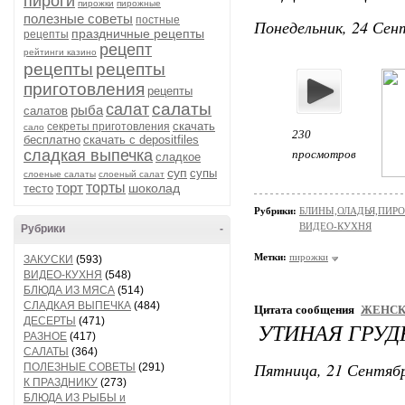
пироги
пирожки
пирожные
полезные советы
постные
Понедельник, 24 Сент
праздничные рецепты
рецепты
рецепт
рейтинги казино
рецепты
рецепты
приготовления
рецепты
салаты
салат
рыба
салатов
скачать
секреты приготовления
сало
230
бесплатно
скачать с depositfiles
сладкая выпечка
просмотров
сладкое
суп
супы
слоеные салаты
слоеный салат
торт
торты
шоколад
тесто
Рубрики:
БЛИНЫ,ОЛАДЬЯ,ПИРО
ВИДЕО-КУХНЯ
Рубрики
-
Метки:
пирожки
ЗАКУСКИ
(593)
ВИДЕО-КУХНЯ
(548)
БЛЮДА ИЗ МЯСА
(514)
СЛАДКАЯ ВЫПЕЧКА
(484)
Цитата сообщения
ЖЕНСК
ДЕСЕРТЫ
(471)
УТИНАЯ ГРУД
РАЗНОЕ
(417)
САЛАТЫ
(364)
Пятница, 21 Сентябр
ПОЛЕЗНЫЕ СОВЕТЫ
(291)
К ПРАЗДНИКУ
(273)
БЛЮДА ИЗ РЫБЫ и