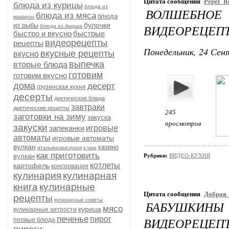
Цитата сообщения
Pepel_R
блюда из курицы
блюда из
ВОЛШЕБНОЕ
блюда из мяса
блюда
макарон
булочки
из рыбы
ВИДЕОРЕЦЕП
блюда из фарша
быстро и вкусно
быстрые
видеорецепты
рецепты
Понедельник, 24 Сент
вкусные рецепты
вкусно
выпечка
вторые блюда
готовим
готовим вкусно
дома
десерт
грузинская кухня
десерты
диетические блюда
завтраки
диетические рецепты
245
заготовки на зиму
закуска
просмотров
закуски
запеканки
игровые
автоматы
игровые автоматы
вулкан
казино
итальянская кухня
к чаю
как приготовить
вулкан
Рубрики:
ВИДЕО-КУХНЯ
котлеты
картофель
консервация
кулинария
кулинарная
книга
кулинарные
Цитата сообщения
Добрая
рецепты
кулинарные советы
БАБУШКИНЫ
мясо
курица
кулинарные хитрости
печенье
пирог
ВИДЕОРЕЦЕП
первые блюда