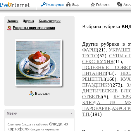
Регистрация
Вход
Рейтинги
Авос
Записи
Друзья
Комментарии
Выбрана рубрика
ВИ
Рецепты приготовления
Другие рубрики в э
ФАРШ
(21),
УКРАШЕ
ТЕСТО
(52),
СУПЫ и 
СЕКС-КУХНЯ
(11),
ПОЛЕЗНЫЕ СОВЕ
ПИТАНИИ
(43),
НЕС
РЕЦЕПТЫ
(168),
КУХ
ПРАЗДНИКУ
(273),
З
ДИЕТИЧЕСКИЕ БЛ
В друзья
ОТВЕТЫ
(5),
БУТЕР
БЛЮДА ИЗ МЯ
ПАРОВАРКЕ,АЭРОГР
Метки
-
Т.П.
(191)
блюда из
блинчики
блюда из кабачков
картофеля
блюда из картошки