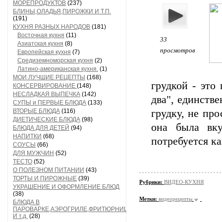
МОРЕПРОДУКТОВ
(237)
БЛИНЫ,ОЛАДЬЯ,ПИРОЖКИ И Т.П.
(191)
КУХНЯ РАЗНЫХ НАРОДОВ
(181)
Восточная кухня
(11)
33
Азиатская кухня
(8)
просмотров
Европейская кухня
(7)
Средиземноморская кухня
(2)
Латино-американская кухня.
(1)
МОИ ЛУЧШИЕ РЕЦЕПТЫ
(168)
грудкой - это 
КОНСЕРВИРОВАНИЕ
(148)
НЕСЛАДКАЯ ВЫПЕЧКА
(142)
два", единстве
СУПЫ и ПЕРВЫЕ БЛЮДА
(133)
ВТОРЫЕ БЛЮДА
(116)
грудку, не про
ДИЕТИЧЕСКИЕ БЛЮДА
(98)
она была вку
БЛЮДА ДЛЯ ДЕТЕЙ
(94)
НАПИТКИ
(68)
потребуется к
СОУСЫ
(66)
ДЛЯ МУЖЧИН
(52)
ТЕСТО
(52)
О ПОЛЕЗНОМ ПИТАНИИ
(43)
ТОРТЫ И ПИРОЖНЫЕ
(39)
Рубрики:
ВИДЕО-КУХНЯ
УКРАШЕНИЕ И ОФОРМЛЕНИЕ БЛЮД
(38)
Метки:
видеорецепты
БЛЮДА В
ПАРОВАРКЕ,АЭРОГРИЛЕ,ФРИТЮРНИЦЕ
И т.д.
(28)