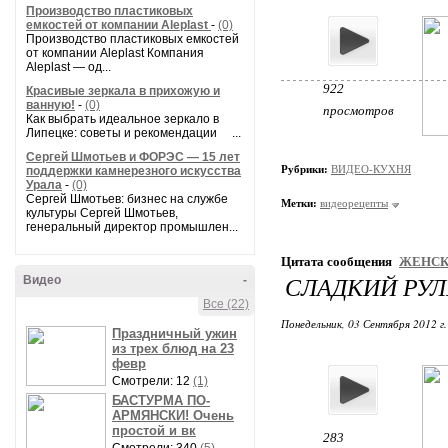
Производство пластиковых
емкостей от компании Aleplast
-
(0)
Производство пластиковых емкостей
от компании Aleplast Компания
Aleplast — од...
922
Красивые зеркала в прихожую и
ванную!
-
(0)
просмотров
Как выбрать идеальное зеркало в
Липецке: советы и рекомендации ...
Сергей Шмотьев и ФОРЭС — 15 лет
Рубрики:
ВИДЕО-КУХНЯ
поддержки камнерезного искусства
Урала
-
(0)
Сергей Шмотьев: бизнес на службе
Метки:
видеорецепты
культуры Сергей Шмотьев,
генеральный директор промышлен...
Цитата сообщения
ЖЕНСК
СЛАДКИЙ РУЛЕ
Видео
-
Все (22)
Понедельник, 03 Сентября 2012 г
Праздничный ужин
из трех блюд на 23
февр
Смотрели: 12
(1)
БАСТУРМА ПО-
АРМЯНСКИ! Очень
простой и вк
283