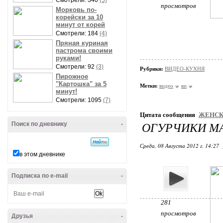
Смотрели: 340
(5)
просмотров
Морковь по-
корейски за 10
минут от корей
Смотрели: 184
(4)
Пряная куриная
пастрома своими
руками!
Смотрели: 92
(3)
Рубрики:
ВИДЕО-КУХНЯ
Пирожное
"Картошка" за 5
Метки:
видео
ви
минут!
Смотрели: 1095
(7)
Цитата сообщения
ЖЕНСК
ОГУРЧИКИ М
Поиск по дневнику
-
Среда, 08 Августа 2012 г. 14:27
в этом дневнике
Подписка по e-mail
-
281
просмотров
Друзья
-