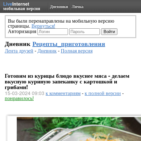
Live
Internet
Дневники
Личка
мобильная версия
Вы были перенаправлены на мобильную версию
страницы.
Вернуться!
Авторизация
Дневник
Рецепты_приготовления
Лента друзей
-
Дневник
-
Полная версия
Готовим из курицы блюдо вкуснее мяса - делаем
вкусную куриную запеканку с картошкой и
грибами!
15-03-2024 09:03
к комментариям
-
к полной версии
-
понравилось!