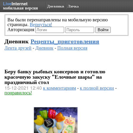
Live
Internet
Дневники
Личка
мобильная версия
Вы были перенаправлены на мобильную версию
страницы.
Вернуться!
Авторизация
Дневник
Рецепты_приготовления
Лента друзей
-
Дневник
-
Полная версия
Беру банку рыбных консервов и готовлю
красочную закуску "Елочные шары" на
праздничный стол
15-12-2021 12:40
к комментариям
-
к полной версии
-
понравилось!