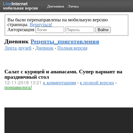
Live
Internet
Дневники
Личка
мобильная версия
Вы были перенаправлены на мобильную версию
страницы.
Вернуться!
Авторизация
Дневник
Рецепты_приготовления
Лента друзей
-
Дневник
-
Полная версия
Салат с курицей и ананасами. Супер вариант на
праздничный стол
12-11-2018 13:21
к комментариям
-
к полной версии
-
понравилось!