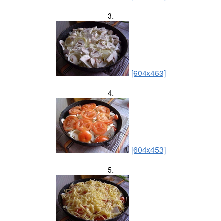
3.
[604x453]
4.
[604x453]
5.