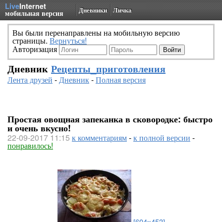
Live
Internet
Дневники
Личка
мобильная версия
Вы были перенаправлены на мобильную версию
страницы.
Вернуться!
Авторизация
Дневник
Рецепты_приготовления
Лента друзей
-
Дневник
-
Полная версия
Простая овощная запеканка в сковородке: быстро
и очень вкусно!
22-09-2017 11:15
к комментариям
-
к полной версии
-
понравилось!
[604x453]