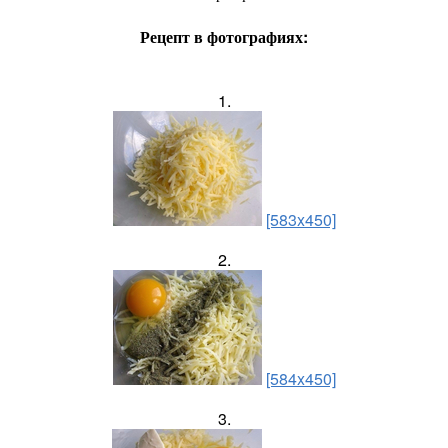
Рецепт в фотографиях:
1.
[583x450]
2.
[584x450]
3.