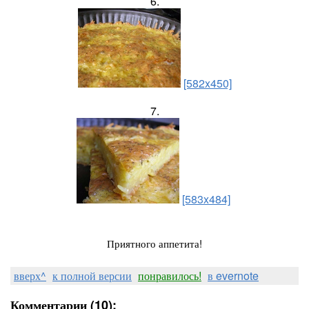
6.
[582x450]
7.
[583x484]
Приятного аппетита!
вверх^
к полной версии
понравилось!
в evernote
Комментарии (10):