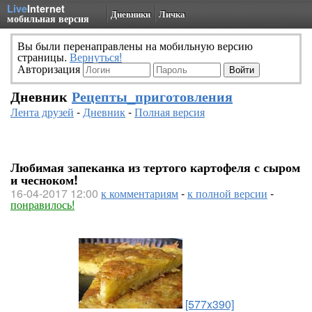
Live
Internet
Дневники
Личка
мобильная версия
Вы были перенаправлены на мобильную версию
страницы.
Вернуться!
Авторизация
Дневник
Рецепты_приготовления
Лента друзей
-
Дневник
-
Полная версия
Любимая запеканка из тертого картофеля с сыром
и чесноком!
16-04-2017 12:00
к комментариям
-
к полной версии
-
понравилось!
[577x390]