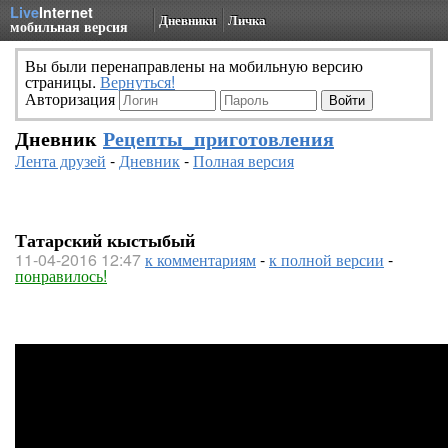
Live
Internet
Дневники
Личка
мобильная версия
Вы были перенаправлены на мобильную версию
страницы.
Вернуться!
Авторизация
Дневник
Рецепты_приготовления
Лента друзей
-
Дневник
-
Полная версия
Татарский кыстыбый
11-04-2016 12:47
к комментариям
-
к полной версии
-
понравилось!