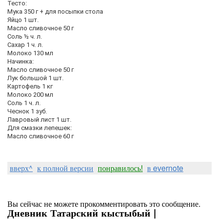
Тесто:
Мука 350 г + для посыпки стола
Яйцо 1 шт.
Масло сливочное 50 г
Соль ½ ч. л.
Сахар 1 ч. л.
Молоко 130 мл
Начинка:
Масло сливочное 50 г
Лук большой 1 шт.
Картофель 1 кг
Молоко 200 мл
Соль 1 ч. л.
Чеснок 1 зуб.
Лавровый лист 1 шт.
Для смазки лепешек:
Масло сливочное 60 г
вверх^
к полной версии
понравилось!
в evernote
Вы сейчас не можете прокомментировать это сообщение.
Дневник Татарский кыстыбый |