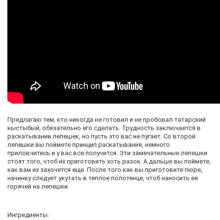
Предлагаю тем, кто никогда не готовил и не пробовал татарский
кыстыбый, обязательно его сделать. Трудность заключается в
раскатывании лепешек, но пусть это вас не пугает. Со второй
лепешки вы поймете принцип раскатывания, немного
приловчитесь и у вас все получится. Эти замечательные лепешки
стоят того, чтоб их приготовить хоть разок. А дальше вы поймете,
как вам их захочется еще. После того как вы приготовите пюре,
начинку следует укутать в теплое полотенце, чтоб наносить ее
горячей на лепешки.
Ингредиенты: