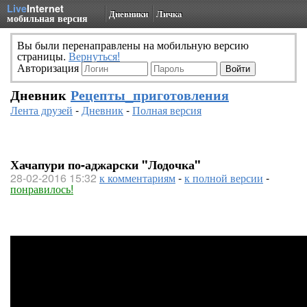
Live
Internet
Дневники
Личка
мобильная версия
Вы были перенаправлены на мобильную версию
страницы.
Вернуться!
Авторизация
Дневник
Рецепты_приготовления
Лента друзей
-
Дневник
-
Полная версия
Хачапури по-аджарски "Лодочка"
28-02-2016 15:32
к комментариям
-
к полной версии
-
понравилось!