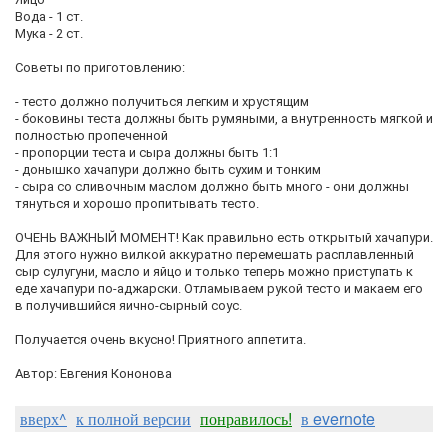
Вода - 1 ст.
Мука - 2 ст.
Советы по приготовлению:
- тесто должно получиться легким и хрустящим
- боковины теста должны быть румяными, а внутренность мягкой и
полностью пропеченной
- пропорции теста и сыра должны быть 1:1
- донышко хачапури должно быть сухим и тонким
- сыра со сливочным маслом должно быть много - они должны
тянуться и хорошо пропитывать тесто.
ОЧЕНЬ ВАЖНЫЙ МОМЕНТ! Как правильно есть открытый хачапури.
Для этого нужно вилкой аккуратно перемешать расплавленный
сыр сулугуни, масло и яйцо и только теперь можно приступать к
еде хачапури по-аджарски. Отламываем рукой тесто и макаем его
в получившийся яично-сырный соус.
Получается очень вкусно! Приятного аппетита.
Автор: Евгения Кононова
вверх^
к полной версии
понравилось!
в evernote