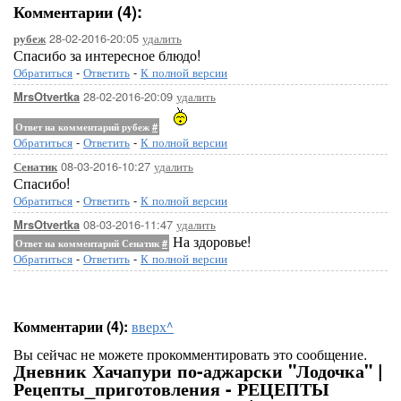
Комментарии (4):
28-02-2016-20:05
удалить
рубеж
Спасибо за интересное блюдо!
Обратиться
-
Ответить
-
К полной версии
28-02-2016-20:09
удалить
MrsOtvertka
Ответ на комментарий рубеж
#
Обратиться
-
Ответить
-
К полной версии
08-03-2016-10:27
удалить
Сенатик
Спасибо!
Обратиться
-
Ответить
-
К полной версии
08-03-2016-11:47
удалить
MrsOtvertka
На здоровье!
Ответ на комментарий Сенатик
#
Обратиться
-
Ответить
-
К полной версии
Комментарии (4):
вверх^
Вы сейчас не можете прокомментировать это сообщение.
Дневник Хачапури по-аджарски "Лодочка" |
Рецепты_приготовления - РЕЦЕПТЫ