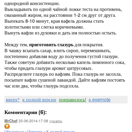
однородной консистенции.
Выкладывать по одной чайной ложке теста на противень,
смазанный жиром, на расстоянии 1-2 см друг от друга.
Выпекать 8-10 минут, края вафель должны стать
золотистыми или слегка коричневыми.
Вынуть вафли из духовки и дать им полностью остыть.
Между тем,
приготовить глазурь
для покрытия.
В чашку всыпать сахар, влить сироп, перемешивать,
постепенно добавляя воду до получения густой глазури.
Также советую добавить несколько капель лимонного сока,
чтобы придать глазури аромат цитрусовых.
Распределите глазурь по вафлям. Пока глазурь не засохла,
посыпьте вафли сушеной лавандой. Дайте вафлям постоять
час или два, чтобы глазурь подсохла.
вверх^
к полной версии
понравилось!
в evernote
Комментарии (6):
25-06-2014-17:08
удалить
MrChef
Обратиться
-
Ответить
-
К полной версии