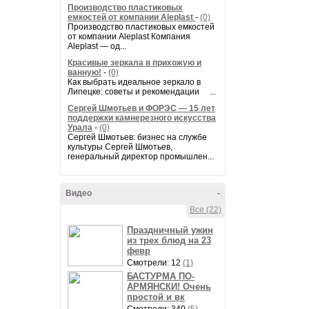
Производство пластиковых
емкостей от компании Aleplast
-
(0)
Производство пластиковых емкостей
от компании Aleplast Компания
Aleplast — од...
Красивые зеркала в прихожую и
ванную!
-
(0)
Как выбрать идеальное зеркало в
Липецке: советы и рекомендации ...
Сергей Шмотьев и ФОРЭС — 15 лет
поддержки камнерезного искусства
Урала
-
(0)
Сергей Шмотьев: бизнес на службе
культуры Сергей Шмотьев,
генеральный директор промышлен...
Видео
-
Все (22)
Праздничный ужин
из трех блюд на 23
февр
Смотрели: 12
(1)
БАСТУРМА ПО-
АРМЯНСКИ! Очень
простой и вк