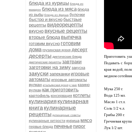
блюда из курицы
блюда из
блюда из мяса
блюда
макарон
булочки
из рыбы
блюда из фарша
быстро и вкусно
быстрые
видеорецепты
рецепты
вкусные рецепты
вкусно
выпечка
вторые блюда
готовим
готовим вкусно
дома
десерт
грузинская кухня
десерты
Приготовить уш
диетические блюда
завтраки
диетические рецепты
Подавать с борщ
заготовки на зиму
закуска
края водой, пол
закуски
запеканки
игровые
медном сотейник
автоматы
игровые автоматы
вулкан
казино
итальянская кухня
к чаю
Мука 250 г.
как приготовить
вулкан
котлеты
картофель
Вода 125 мл.
консервация
кулинария
кулинарная
Масло 1 ст.л.
книга
кулинарные
Соль 1/2 ч.л.
рецепты
Грибы 200 г.
кулинарные советы
мясо
курица
кулинарные хитрости
Гречневая крупа 
печенье
пирог
первые блюда
Лук 1/2 шт.