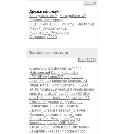
Все (6)
Друзья оффлайн
Кого давно нет?
Кого добавить?
Добрая_Мастерица
ЖЕНСКИЙ_БЛОГ_РУ
Клуб_мастериц
Мария_рукодельница
Рецепты_и_Рукоделие
Странница2010
Постоянные читатели
-
Все (7567)
ElEeonora
Galche
Galina77777
Hatshepsoot
Kantri
Katyuscha
LECHIRVA
Lama207
Ledy_Iness
Leka_66
Lkis
Malgosia
Marisha_34
NinaL
Pepel_Rozi
Svetlana_I_0902
TAH9I
Vasilisa59
VerAGRI
Veralo
irusua
kiirishka
larost07
love62
mary62
olfel
reka1
sherila
sindirela80
svet-lana51
Амаля_Кардалян
Андромеда-1
Валентина_Шиенок
Ларисик
Ларчик_Златки
Наталья_Оганян
Осенний_романс
Пчёлка_Таня
Рецепты_и_Рукоделие
Тайде
Фериналь
Чипка
ЮЛЕЧКА82
Юлия_Дорошкова
Юлия_Литвинюк
бекарчик
интервал
прогресссссс