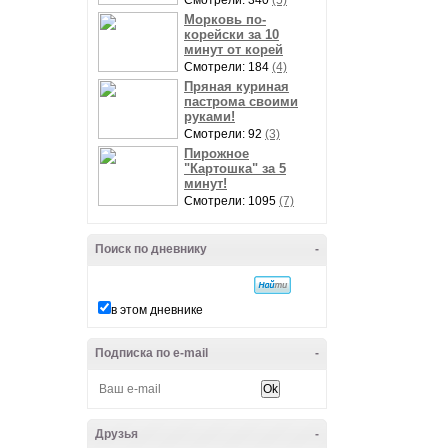
Смотрели: 340
(5)
Морковь по-
корейски за 10
минут от корей
Смотрели: 184
(4)
Пряная куриная
пастрома своими
руками!
Смотрели: 92
(3)
Пирожное
"Картошка" за 5
минут!
Смотрели: 1095
(7)
Поиск по дневнику
-
в этом дневнике
Подписка по e-mail
-
Друзья
-