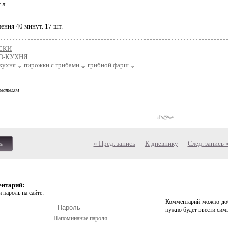
.л.
ения 40 минут. 17 шт.
СКИ
О-КУХНЯ
кухня
пирожки с грибами
грибной фарш
ователям
« Пред. запись
—
К дневнику
—
След. запись 
ь
ентарий:
 пароль на сайте:
Комментарий можно доб
нужно будет ввести сим
Напоминание пароля