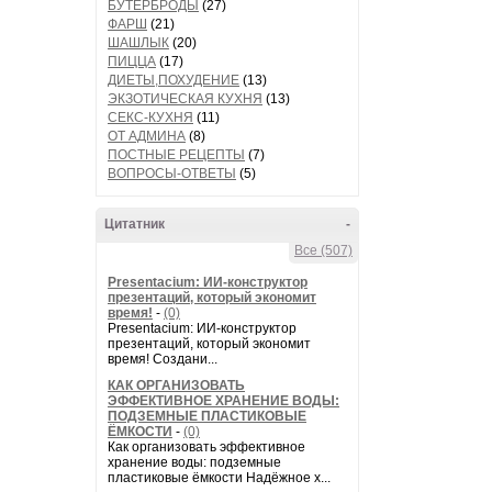
БУТЕРБРОДЫ
(27)
ФАРШ
(21)
ШАШЛЫК
(20)
ПИЦЦА
(17)
ДИЕТЫ,ПОХУДЕНИЕ
(13)
ЭКЗОТИЧЕСКАЯ КУХНЯ
(13)
СЕКС-КУХНЯ
(11)
ОТ АДМИНА
(8)
ПОСТНЫЕ РЕЦЕПТЫ
(7)
ВОПРОСЫ-ОТВЕТЫ
(5)
Цитатник
-
Все (507)
Presentacium: ИИ‑конструктор
презентаций, который экономит
время!
-
(0)
Presentacium: ИИ‑конструктор
презентаций, который экономит
время! Создани...
КАК ОРГАНИЗОВАТЬ
ЭФФЕКТИВНОЕ ХРАНЕНИЕ ВОДЫ:
ПОДЗЕМНЫЕ ПЛАСТИКОВЫЕ
ЁМКОСТИ
-
(0)
Как организовать эффективное
хранение воды: подземные
пластиковые ёмкости Надёжное х...