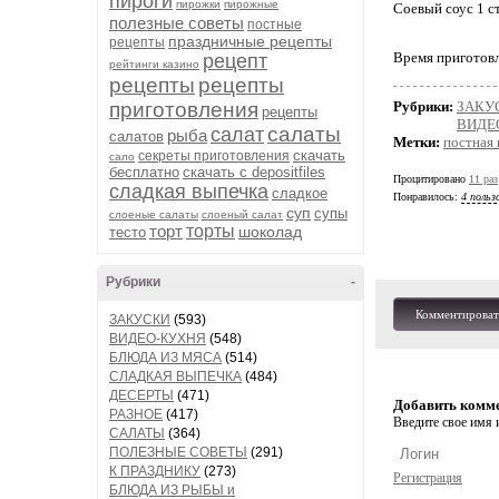
пироги
пирожки
пирожные
Соевый соус 1 ст
полезные советы
постные
праздничные рецепты
рецепты
Время приготовл
рецепт
рейтинги казино
рецепты
рецепты
приготовления
Рубрики:
ЗАКУ
рецепты
ВИДЕ
салаты
салат
рыба
салатов
Метки:
постная 
скачать
секреты приготовления
сало
бесплатно
скачать с depositfiles
Процитировано
11 раз
сладкая выпечка
сладкое
Понравилось:
4 польз
суп
супы
слоеные салаты
слоеный салат
торт
торты
шоколад
тесто
Рубрики
-
Комментироват
ЗАКУСКИ
(593)
ВИДЕО-КУХНЯ
(548)
БЛЮДА ИЗ МЯСА
(514)
СЛАДКАЯ ВЫПЕЧКА
(484)
ДЕСЕРТЫ
(471)
Добавить комм
РАЗНОЕ
(417)
Введите свое имя и
САЛАТЫ
(364)
ПОЛЕЗНЫЕ СОВЕТЫ
(291)
К ПРАЗДНИКУ
(273)
Регистрация
БЛЮДА ИЗ РЫБЫ и