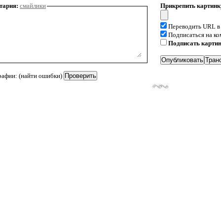
тария:
смайлики
Прикрепить картинк
Переводить URL в
Подписаться на к
Подписать карти
рафии: (найти ошибки)