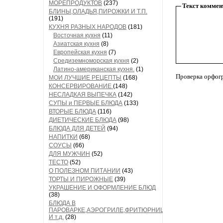
МОРЕПРОДУКТОВ
(237)
Текст коммен
БЛИНЫ,ОЛАДЬЯ,ПИРОЖКИ И Т.П.
(191)
КУХНЯ РАЗНЫХ НАРОДОВ
(181)
Восточная кухня
(11)
Азиатская кухня
(8)
Европейская кухня
(7)
Средиземноморская кухня
(2)
Латино-американская кухня.
(1)
Проверка орфог
МОИ ЛУЧШИЕ РЕЦЕПТЫ
(168)
КОНСЕРВИРОВАНИЕ
(148)
НЕСЛАДКАЯ ВЫПЕЧКА
(142)
СУПЫ и ПЕРВЫЕ БЛЮДА
(133)
ВТОРЫЕ БЛЮДА
(116)
ДИЕТИЧЕСКИЕ БЛЮДА
(98)
БЛЮДА ДЛЯ ДЕТЕЙ
(94)
НАПИТКИ
(68)
СОУСЫ
(66)
ДЛЯ МУЖЧИН
(52)
ТЕСТО
(52)
О ПОЛЕЗНОМ ПИТАНИИ
(43)
ТОРТЫ И ПИРОЖНЫЕ
(39)
УКРАШЕНИЕ И ОФОРМЛЕНИЕ БЛЮД
(38)
БЛЮДА В
ПАРОВАРКЕ,АЭРОГРИЛЕ,ФРИТЮРНИЦЕ
И т.д.
(28)