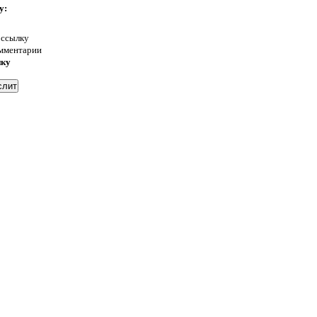
у:
 ссылку
омментарии
нку