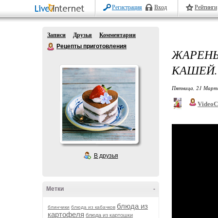
Регистрация
Вход
Рейтинги
Записи
Друзья
Комментарии
Рецепты приготовления
ЖАРЕН
КАШЕЙ.
Пятница, 21 Марта
VideoC
В друзья
Метки
-
блюда из
блинчики
блюда из кабачков
картофеля
блюда из картошки