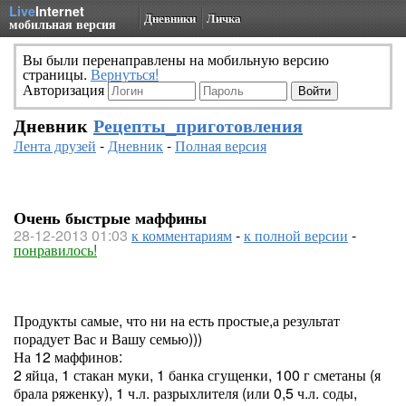
Live
Internet
Дневники
Личка
мобильная версия
Вы были перенаправлены на мобильную версию
страницы.
Вернуться!
Авторизация
Дневник
Рецепты_приготовления
Лента друзей
-
Дневник
-
Полная версия
Очень быстрые маффины
28-12-2013 01:03
к комментариям
-
к полной версии
-
понравилось!
Продукты самые, что ни на есть простые,а результат
порадует Вас и Вашу семью)))
На 12 маффинов:
2 яйца, 1 стакан муки, 1 банка сгущенки, 100 г сметаны (я
брала ряженку), 1 ч.л. разрыхлителя (или 0,5 ч.л. соды,