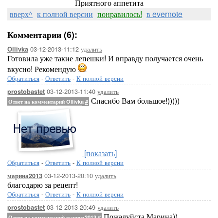
Приятного аппетита
вверх^
к полной версии
понравилось!
в evernote
Комментарии (6):
03-12-2013-11:12
удалить
Ollivka
Готовила уже такие лепешки! И вправду получается очень
вкусно! Рекомендую
Обратиться
-
Ответить
-
К полной версии
03-12-2013-11:40
удалить
prostobastet
Спасибо Вам большое!)))))
Ответ на комментарий Ollivka
#
[показать]
Обратиться
-
Ответить
-
К полной версии
03-12-2013-20:10
удалить
марина2013
благодарю за рецепт!
Обратиться
-
Ответить
-
К полной версии
03-12-2013-20:49
удалить
prostobastet
Пожалуйста Марина))
Ответ на комментарий марина2013
#