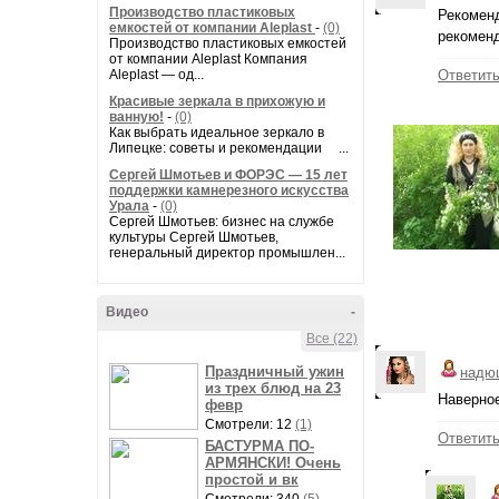
Производство пластиковых
Рекоменд
емкостей от компании Aleplast
-
(0)
рекомен
Производство пластиковых емкостей
от компании Aleplast Компания
Aleplast — од...
Ответит
Красивые зеркала в прихожую и
ванную!
-
(0)
Как выбрать идеальное зеркало в
Липецке: советы и рекомендации ...
Сергей Шмотьев и ФОРЭС — 15 лет
поддержки камнерезного искусства
Урала
-
(0)
Сергей Шмотьев: бизнес на службе
культуры Сергей Шмотьев,
генеральный директор промышлен...
Видео
-
Все (22)
Праздничный ужин
надю
из трех блюд на 23
Наверное
февр
Смотрели: 12
(1)
Ответит
БАСТУРМА ПО-
АРМЯНСКИ! Очень
простой и вк