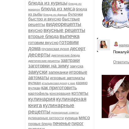
блюда из курицы
блюда из
блюда из мяса
блюда
макарон
булочки
из рыбы
блюда из фарша
быстро и вкусно
быстрые
видеорецепты
рецепты
вкусные рецепты
вкусно
выпечка
вторые блюда
готовим
готовим вкусно
надю
дома
десерт
грузинская кухня
Пожалуйс
десерты
диетические блюда
завтраки
диетические рецепты
Ответит
заготовки на зиму
закуска
закуски
запеканки
игровые
автоматы
игровые автоматы
вулкан
казино
итальянская кухня
к чаю
как приготовить
вулкан
котлеты
картофель
консервация
кулинария
кулинарная
книга
кулинарные
рецепты
кулинарные советы
мясо
курица
кулинарные хитрости
печенье
пирог
первые блюда