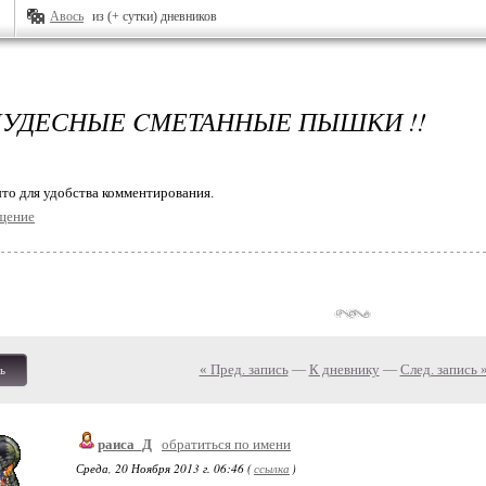
Авось
из (+ сутки) дневников
ЧУДЕСНЫЕ CМЕТАННЫЕ ПЫШКИ !!
то для удобства комментирования.
щение
« Пред. запись
—
К дневнику
—
След. запись 
ь
раиса_Д
обратиться по имени
Среда, 20 Ноября 2013 г. 06:46 (
ссылка
)