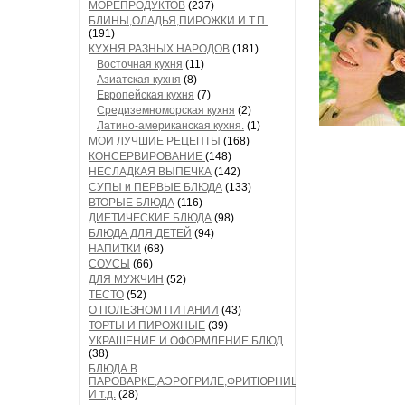
МОРЕПРОДУКТОВ
(237)
БЛИНЫ,ОЛАДЬЯ,ПИРОЖКИ И Т.П.
(191)
КУХНЯ РАЗНЫХ НАРОДОВ
(181)
Восточная кухня
(11)
Азиатская кухня
(8)
Европейская кухня
(7)
Средиземноморская кухня
(2)
Латино-американская кухня.
(1)
МОИ ЛУЧШИЕ РЕЦЕПТЫ
(168)
КОНСЕРВИРОВАНИЕ
(148)
НЕСЛАДКАЯ ВЫПЕЧКА
(142)
СУПЫ и ПЕРВЫЕ БЛЮДА
(133)
ВТОРЫЕ БЛЮДА
(116)
ДИЕТИЧЕСКИЕ БЛЮДА
(98)
БЛЮДА ДЛЯ ДЕТЕЙ
(94)
НАПИТКИ
(68)
СОУСЫ
(66)
ДЛЯ МУЖЧИН
(52)
ТЕСТО
(52)
О ПОЛЕЗНОМ ПИТАНИИ
(43)
ТОРТЫ И ПИРОЖНЫЕ
(39)
УКРАШЕНИЕ И ОФОРМЛЕНИЕ БЛЮД
(38)
БЛЮДА В
ПАРОВАРКЕ,АЭРОГРИЛЕ,ФРИТЮРНИЦЕ
И т.д.
(28)