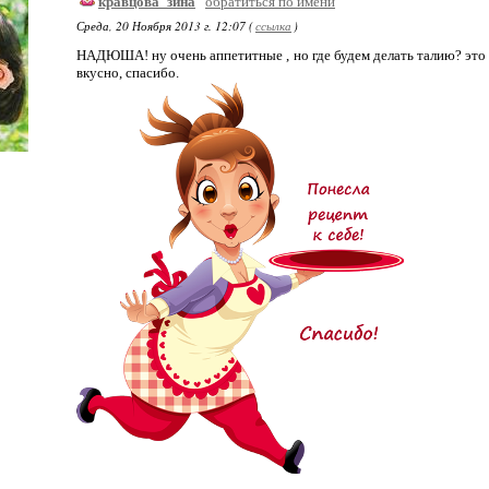
кравцова_зина
обратиться по имени
Среда, 20 Ноября 2013 г. 12:07 (
ссылка
)
НАДЮША! ну очень аппетитные , но где будем делать талию? это к
вкусно, спасибо.