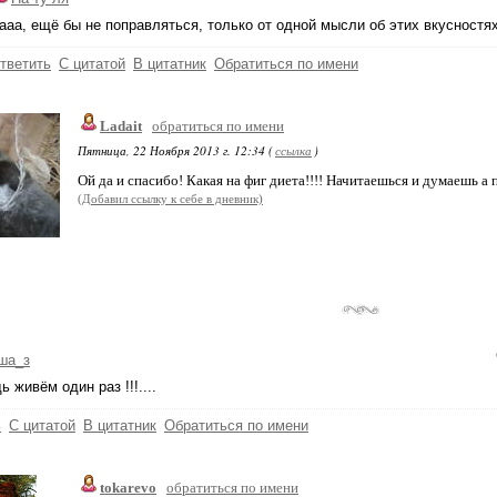
ааа, ещё бы не поправляться, только от одной мысли об этих вкусностях!
тветить
С цитатой
В цитатник
Обратиться по имени
Ladait
обратиться по имени
Пятница, 22 Ноября 2013 г. 12:34 (
ссылка
)
Ой да и спасибо! Какая на фиг диета!!!! Начитаешься и думаешь а 
(Добавил ссылку к себе в дневник)
ша_з
ь живём один раз !!!....
ь
С цитатой
В цитатник
Обратиться по имени
tokarevo
обратиться по имени