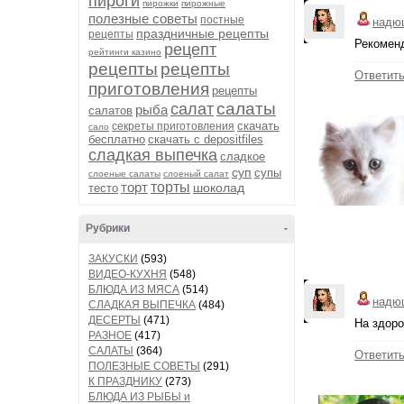
пироги
пирожки
пирожные
полезные советы
постные
надю
праздничные рецепты
рецепты
Рекоменд
рецепт
рейтинги казино
рецепты
рецепты
Ответит
приготовления
рецепты
салаты
салат
рыба
салатов
скачать
секреты приготовления
сало
бесплатно
скачать с depositfiles
сладкая выпечка
сладкое
суп
супы
слоеные салаты
слоеный салат
торт
торты
шоколад
тесто
Рубрики
-
ЗАКУСКИ
(593)
ВИДЕО-КУХНЯ
(548)
БЛЮДА ИЗ МЯСА
(514)
надю
СЛАДКАЯ ВЫПЕЧКА
(484)
ДЕСЕРТЫ
(471)
На здоро
РАЗНОЕ
(417)
САЛАТЫ
(364)
Ответит
ПОЛЕЗНЫЕ СОВЕТЫ
(291)
К ПРАЗДНИКУ
(273)
БЛЮДА ИЗ РЫБЫ и