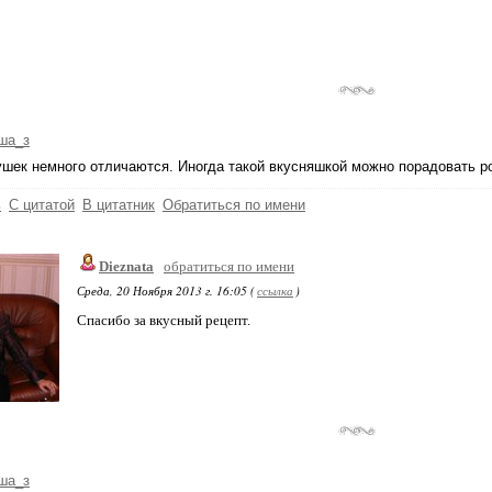
ша_з
шек немного отличаются. Иногда такой вкусняшкой можно порадовать р
ь
С цитатой
В цитатник
Обратиться по имени
Dieznata
обратиться по имени
Среда, 20 Ноября 2013 г. 16:05 (
ссылка
)
Спасибо за вкусный рецепт.
ша_з