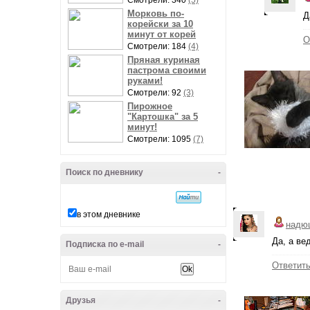
Смотрели: 340
(5)
Морковь по-
Д
корейски за 10
минут от корей
О
Смотрели: 184
(4)
Пряная куриная
пастрома своими
руками!
Смотрели: 92
(3)
Пирожное
"Картошка" за 5
минут!
Смотрели: 1095
(7)
Поиск по дневнику
-
в этом дневнике
надю
Да, а вед
Подписка по e-mail
-
Ответит
Друзья
-