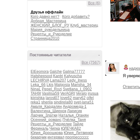
Все (6)
Друзья оффлайн
Кого давно нет?
Кого добавить?
Добрая_Мастерица
ЖЕНСКИЙ_БЛОГ_РУ
Клуб_мастериц
Мария_рукодельница
Рецепты_и_Рукоделие
Странница2010
Постоянные читатели
-
Все (7567)
надю
ElEeonora
Galche
Galina77777
Я уверяю
Hatshepsoot
Kantri
Katyuscha
LECHIRVA
Lama207
Ledy_Iness
Leka_66
Lkis
Malgosia
Marisha_34
Ответит
NinaL
Pepel_Rozi
Svetlana_I_0902
TAH9I
Vasilisa59
VerAGRI
Veralo
irusua
kiirishka
larost07
love62
mary62
olfel
reka1
sherila
sindirela80
svet-lana51
Амаля_Кардалян
Андромеда-1
Валентина_Шиенок
Ларисик
Ларчик_Златки
Наталья_Оганян
Осенний_романс
Пчёлка_Таня
Рецепты_и_Рукоделие
Тайде
Фериналь
Чипка
ЮЛЕЧКА82
Юлия_Дорошкова
Юлия_Литвинюк
бекарчик
интервал
прогресссссс