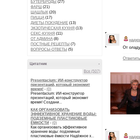
БУТЕРБРОДЫ
(27)
ФАРШ
(21)
ШАШЛЫК
(20)
ПИЦЦА
(17)
ДИЕТЫ,ПОХУДЕНИЕ
(13)
ЭКЗОТИЧЕСКАЯ КУХНЯ
(13)
СЕКС-КУХНЯ
(11)
ОТ АДМИНА
(8)
надю
ПОСТНЫЕ РЕЦЕПТЫ
(7)
От оладу
ВОПРОСЫ-ОТВЕТЫ
(5)
Ответит
Цитатник
-
Все (507)
Presentacium: ИИ‑конструктор
презентаций, который экономит
время!
-
(0)
Presentacium: ИИ‑конструктор
презентаций, который экономит
время! Создани...
КАК ОРГАНИЗОВАТЬ
ЭФФЕКТИВНОЕ ХРАНЕНИЕ ВОДЫ:
ПОДЗЕМНЫЕ ПЛАСТИКОВЫЕ
ЁМКОСТИ
-
(0)
Как организовать эффективное
хранение воды: подземные
пластиковые ёмкости Надёжное х...
надю