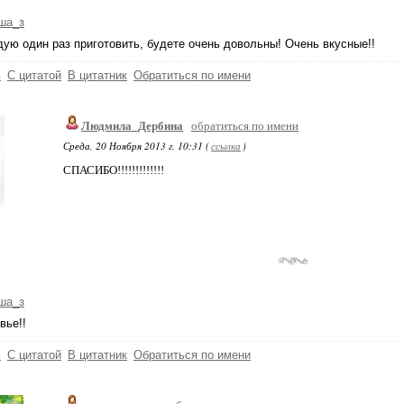
ша_з
ую один раз приготовить, будете очень довольны! Очень вкусные!!
ь
С цитатой
В цитатник
Обратиться по имени
Людмила_Дербина
обратиться по имени
Среда, 20 Ноября 2013 г. 10:31 (
ссылка
)
СПАСИБО!!!!!!!!!!!!!
ша_з
вье!!
ь
С цитатой
В цитатник
Обратиться по имени