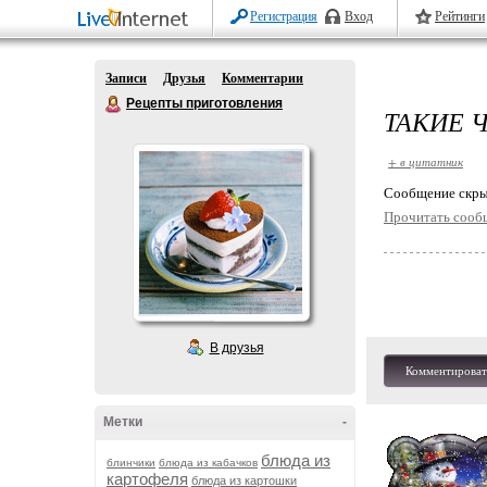
Регистрация
Вход
Рейтинги
Записи
Друзья
Комментарии
Рецепты приготовления
ТАКИЕ 
+ в цитатник
Cообщение скры
Прочитать сооб
В друзья
Комментироват
Метки
-
блюда из
блинчики
блюда из кабачков
картофеля
блюда из картошки