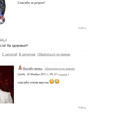
Спасибо за рецепт!
ша_з
та! На здоровье!!
ь
С цитатой
В цитатник
Обратиться по имени
Насибуличка
обратиться по имени
Среда, 20 Ноября 2013 г. 09:31 (
ссылка
)
спасибо очень вкусна