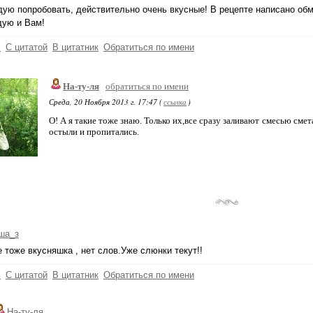
ую попробовать, действительно очень вкусные! В рецепте написано обмя
дую и Вам!
ь
С цитатой
В цитатник
Обратиться по имени
На-ту-ля
обратиться по имени
Среда, 20 Ноября 2013 г. 17:47 (
ссылка
)
О! А я такие тоже знаю. Только их,все сразу заливают смесью сме
остыли и пропитались.
ша_з
 тоже вкусняшка , нет слов.Уже слюнки текут!!
ь
С цитатой
В цитатник
Обратиться по имени
На-ту-ля