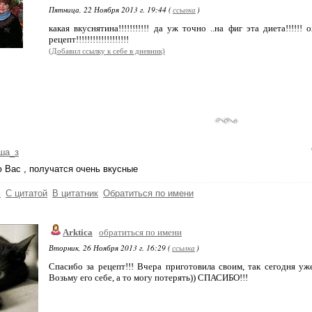
Пятница, 22 Ноября 2013 г. 19:44 (
ссылка
)
какая вкуснятина!!!!!!!!!!! да уж точно ..на фиг эта диета!!!!!
рецепт!!!!!!!!!!!!!!!!!!!
(Добавил ссылку к себе в дневник)
ша_з
 Вас , получатся очень вкусные
ь
С цитатой
В цитатник
Обратиться по имени
Arktica
обратиться по имени
Вторник, 26 Ноября 2013 г. 16:29 (
ссылка
)
Спасибо за рецепт!!! Вчера приготовила своим, так сегодня у
Возьму его себе, а то могу потерять)) СПАСИБО!!!