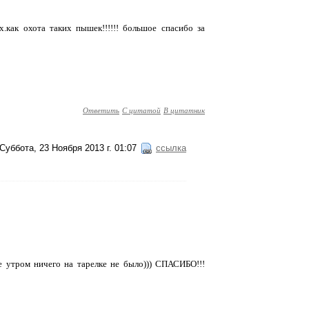
! ох.как охота таких пышек!!!!!! большое спасибо за
Ответить
С цитатой
В цитатник
Суббота, 23 Ноября 2013 г. 01:07
ссылка
же утром ничего на тарелке не было))) СПАСИБО!!!