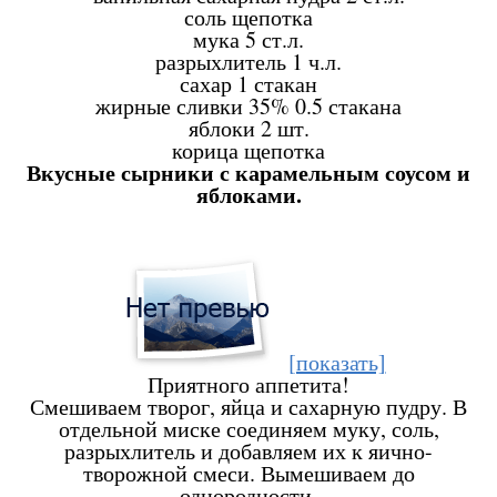
соль
щепотка
мука
5 ст.л.
разрыхлитель
1 ч.л.
сахар
1 стакан
жирные сливки 35%
0.5 стакана
яблоки
2 шт.
корица
щепотка
Вкусные сырники с карамельным соусом и
яблоками.
[показать]
Приятного аппетита!
Смешиваем творог, яйца и сахарную пудру. В
отдельной миске соединяем муку, соль,
разрыхлитель и добавляем их к яично-
творожной смеси. Вымешиваем до
однородности.