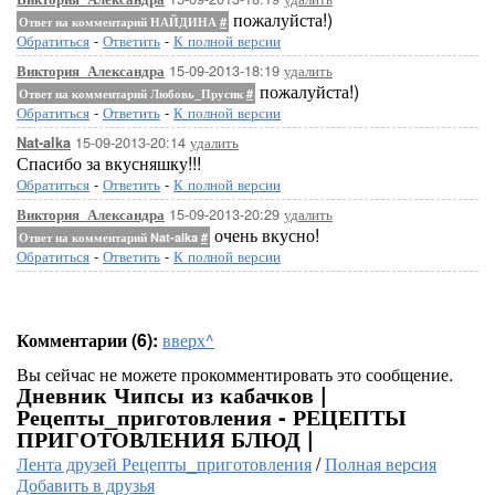
пожалуйста!)
Ответ на комментарий НАЙДИНА
#
Обратиться
-
Ответить
-
К полной версии
15-09-2013-18:19
удалить
Виктория_Александра
пожалуйста!)
Ответ на комментарий Любовь_Прусик
#
Обратиться
-
Ответить
-
К полной версии
15-09-2013-20:14
удалить
Nat-alka
Спасибо за вкусняшку!!!
Обратиться
-
Ответить
-
К полной версии
15-09-2013-20:29
удалить
Виктория_Александра
очень вкусно!
Ответ на комментарий Nat-alka
#
Обратиться
-
Ответить
-
К полной версии
Комментарии (6):
вверх^
Вы сейчас не можете прокомментировать это сообщение.
Дневник Чипсы из кабачков |
Рецепты_приготовления - РЕЦЕПТЫ
ПРИГОТОВЛЕНИЯ БЛЮД |
Лента друзей Рецепты_приготовления
/
Полная версия
Добавить в друзья