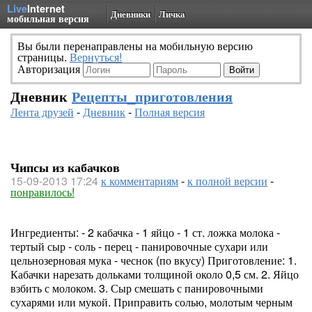
Live
Internet
Дневники
Личка
мобильная версия
Вы были перенаправлены на мобильную версию
страницы.
Вернуться!
Авторизация
Дневник
Рецепты_приготовления
Лента друзей
-
Дневник
-
Полная версия
Чипсы из кабачков
15-09-2013 17:24
к комментариям
-
к полной версии
-
понравилось!
Ингредиенты: - 2 кабачка - 1 яйцо - 1 ст. ложка молока -
тертый сыр - соль - перец - панировочные сухари или
цельнозерновая мука - чеснок (по вкусу) Приготовление: 1.
Кабачки нарезать дольками толщиной около 0,5 см. 2. Яйцо
взбить с молоком. 3. Сыр смешать с панировочными
сухарями или мукой. Приправить солью, молотым черным