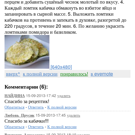
перцем и добавить сушёный чеснок молотый по вкусу. 4.
Каждый ломтик кабачка обмакнуть во взбитое яйцо и
запанировать в сырной массе. 5. Выложить ломтики
кабачков на противень и запекать в духовке, разогретой до
220 градусов, в течение 20 мин. 6. По желанию украсить
ломтиками помидора и базиликом.
[640x480]
вверх^
к полной версии
понравилось!
в evernote
Комментарии (6):
15-09-2013-17:42
удалить
НАЙДИНА
Спасибо за рецептик!
Обратиться
-
Ответить
-
К полной версии
15-09-2013-17:45
удалить
Любовь_Прусик
Спасибо за кабачки!!!
Обратиться
-
Ответить
-
К полной версии
15-09-2013-18:19
удалить
Виктория_Александра