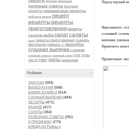
пироги
пирожки
пирожные
Перец черный м
полезные советы
постные
праздничные рецепты
рецепты
рецепт
рейтинги казино
рецепты
рецепты
Нарезанную сол
приготовления
рецепты
соломкой солены
салаты
салат
рыба
салатов
кипения, уменьш
скачать
секреты приготовления
сало
бесплатно
скачать с depositfiles
Приятного аппет
сладкая выпечка
сладкое
суп
супы
слоеные салаты
слоеный салат
Примечание: мож
торт
торты
шоколад
тесто
Рубрики
-
ЗАКУСКИ
(593)
ВИДЕО-КУХНЯ
(548)
БЛЮДА ИЗ МЯСА
(514)
СЛАДКАЯ ВЫПЕЧКА
(484)
ДЕСЕРТЫ
(471)
РАЗНОЕ
(417)
САЛАТЫ
(364)
ПОЛЕЗНЫЕ СОВЕТЫ
(291)
К ПРАЗДНИКУ
(273)
БЛЮДА ИЗ РЫБЫ и