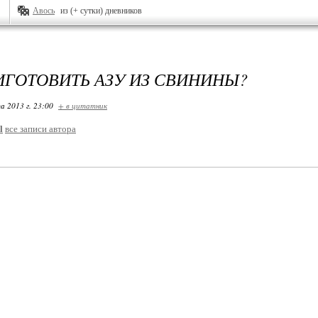
Авось
из (+ сутки) дневников
ИГОТОВИТЬ АЗУ ИЗ СВИНИНЫ?
а 2013 г. 23:00
+ в цитатник
l
все записи автора