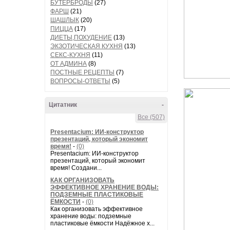
БУТЕРБРОДЫ
(27)
ФАРШ
(21)
ШАШЛЫК
(20)
ПИЦЦА
(17)
ДИЕТЫ,ПОХУДЕНИЕ
(13)
ЭКЗОТИЧЕСКАЯ КУХНЯ
(13)
СЕКС-КУХНЯ
(11)
ОТ АДМИНА
(8)
ПОСТНЫЕ РЕЦЕПТЫ
(7)
ВОПРОСЫ-ОТВЕТЫ
(5)
Цитатник
-
Все (507)
Presentacium: ИИ‑конструктор
презентаций, который экономит
время!
-
(0)
Presentacium: ИИ‑конструктор
презентаций, который экономит
время! Создани...
КАК ОРГАНИЗОВАТЬ
ЭФФЕКТИВНОЕ ХРАНЕНИЕ ВОДЫ:
ПОДЗЕМНЫЕ ПЛАСТИКОВЫЕ
ЁМКОСТИ
-
(0)
Как организовать эффективное
хранение воды: подземные
пластиковые ёмкости Надёжное х...