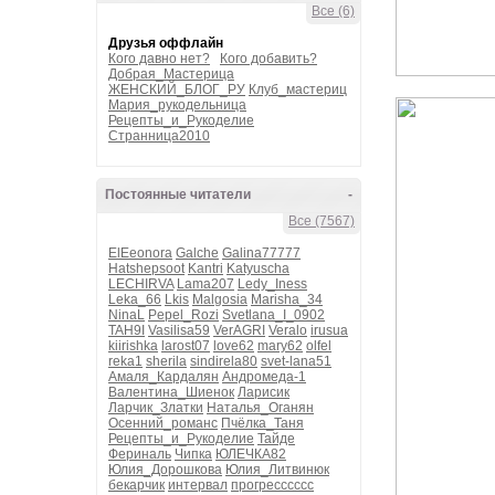
Все (6)
Друзья оффлайн
Кого давно нет?
Кого добавить?
Добрая_Мастерица
ЖЕНСКИЙ_БЛОГ_РУ
Клуб_мастериц
Мария_рукодельница
Рецепты_и_Рукоделие
Странница2010
Постоянные читатели
-
Все (7567)
ElEeonora
Galche
Galina77777
Hatshepsoot
Kantri
Katyuscha
LECHIRVA
Lama207
Ledy_Iness
Leka_66
Lkis
Malgosia
Marisha_34
NinaL
Pepel_Rozi
Svetlana_I_0902
TAH9I
Vasilisa59
VerAGRI
Veralo
irusua
kiirishka
larost07
love62
mary62
olfel
reka1
sherila
sindirela80
svet-lana51
Амаля_Кардалян
Андромеда-1
Валентина_Шиенок
Ларисик
Ларчик_Златки
Наталья_Оганян
Осенний_романс
Пчёлка_Таня
Рецепты_и_Рукоделие
Тайде
Фериналь
Чипка
ЮЛЕЧКА82
Юлия_Дорошкова
Юлия_Литвинюк
бекарчик
интервал
прогресссссс