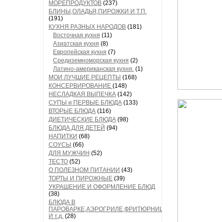
МОРЕПРОДУКТОВ
(237)
БЛИНЫ,ОЛАДЬЯ,ПИРОЖКИ И Т.П.
(191)
КУХНЯ РАЗНЫХ НАРОДОВ
(181)
Восточная кухня
(11)
Азиатская кухня
(8)
Европейская кухня
(7)
Средиземноморская кухня
(2)
Латино-американская кухня.
(1)
МОИ ЛУЧШИЕ РЕЦЕПТЫ
(168)
КОНСЕРВИРОВАНИЕ
(148)
НЕСЛАДКАЯ ВЫПЕЧКА
(142)
СУПЫ и ПЕРВЫЕ БЛЮДА
(133)
ВТОРЫЕ БЛЮДА
(116)
ДИЕТИЧЕСКИЕ БЛЮДА
(98)
БЛЮДА ДЛЯ ДЕТЕЙ
(94)
НАПИТКИ
(68)
СОУСЫ
(66)
ДЛЯ МУЖЧИН
(52)
ТЕСТО
(52)
О ПОЛЕЗНОМ ПИТАНИИ
(43)
ТОРТЫ И ПИРОЖНЫЕ
(39)
УКРАШЕНИЕ И ОФОРМЛЕНИЕ БЛЮД
(38)
БЛЮДА В
ПАРОВАРКЕ,АЭРОГРИЛЕ,ФРИТЮРНИЦЕ
И т.д.
(28)