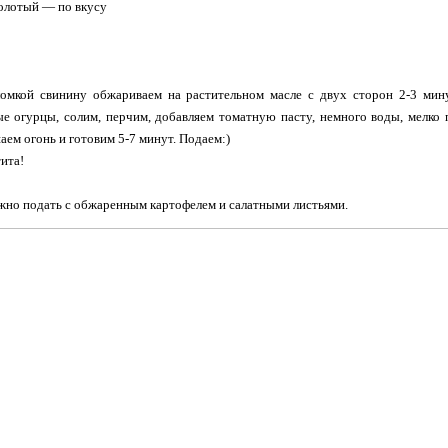
олотый — по вкусу
омкой свинину обжариваем на растительном масле с двух сторон 2-3 мину
е огурцы, солим, перчим, добавляем томатную пасту, немного воды, мелко
аем огонь и готовим 5-7 минут. Подаем:)
ита!
но подать с обжаренным картофелем и салатными листьями.