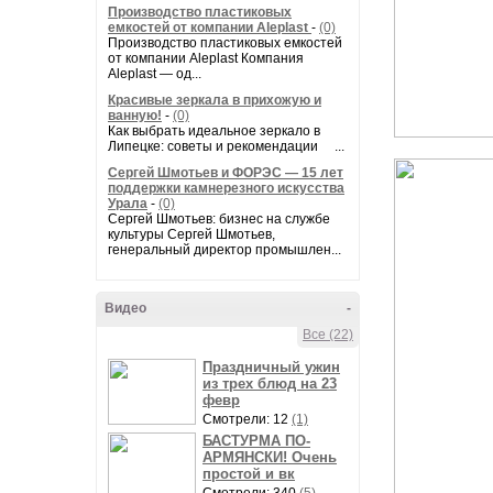
Производство пластиковых
емкостей от компании Aleplast
-
(0)
Производство пластиковых емкостей
от компании Aleplast Компания
Aleplast — од...
Красивые зеркала в прихожую и
ванную!
-
(0)
Как выбрать идеальное зеркало в
Липецке: советы и рекомендации ...
Сергей Шмотьев и ФОРЭС — 15 лет
поддержки камнерезного искусства
Урала
-
(0)
Сергей Шмотьев: бизнес на службе
культуры Сергей Шмотьев,
генеральный директор промышлен...
Видео
-
Все (22)
Праздничный ужин
из трех блюд на 23
февр
Смотрели: 12
(1)
БАСТУРМА ПО-
АРМЯНСКИ! Очень
простой и вк