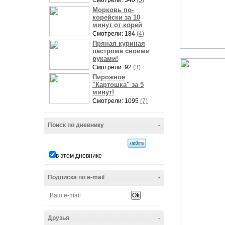
Смотрели: 340
(5)
Морковь по-
корейски за 10
минут от корей
Смотрели: 184
(4)
Пряная куриная
пастрома своими
руками!
Смотрели: 92
(3)
Пирожное
"Картошка" за 5
минут!
Смотрели: 1095
(7)
Поиск по дневнику
-
в этом дневнике
Подписка по e-mail
-
Друзья
-