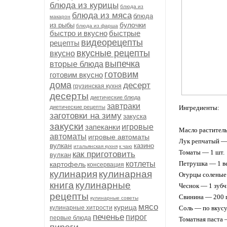
блюда из курицы
блюда из
блюда из мяса
блюда
макарон
булочки
из рыбы
блюда из фарша
быстро и вкусно
быстрые
видеорецепты
рецепты
вкусные рецепты
вкусно
выпечка
вторые блюда
готовим
готовим вкусно
дома
десерт
грузинская кухня
десерты
диетические блюда
завтраки
диетические рецепты
Ингредиенты:
заготовки на зиму
закуска
закуски
запеканки
игровые
Масло раститель
автоматы
игровые автоматы
Лук репчатый — 
вулкан
казино
итальянская кухня
к чаю
Томаты — 1 шт.
как приготовить
вулкан
котлеты
Петрушка — 1 в
картофель
консервация
кулинария
кулинарная
Огурцы соленые
книга
кулинарные
Чеснок — 1 зубч
рецепты
Свинина — 200 
кулинарные советы
мясо
курица
кулинарные хитрости
Соль — по вкус
печенье
пирог
первые блюда
Томатная паста 