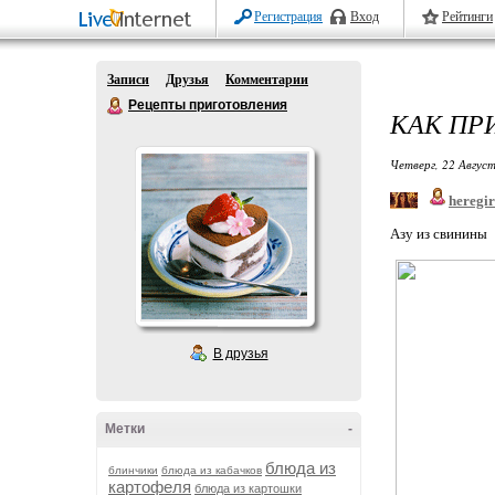
Регистрация
Вход
Рейтинги
Записи
Друзья
Комментарии
Рецепты приготовления
КАК ПР
Четверг, 22 Август
heregir
Азу из свинины
В друзья
Метки
-
блюда из
блинчики
блюда из кабачков
картофеля
блюда из картошки