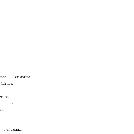
ное — 1 ст. ложка
1/2 шт.
еточка
 — 3 шт.
ик
г
у
— 1 ст. ложка