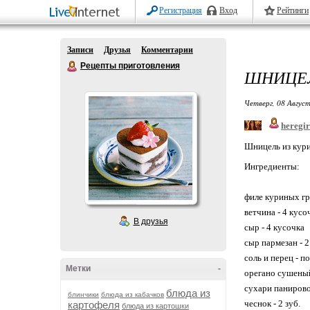
Регистрация
Вход
Рейтинги
Записи
Друзья
Комментарии
Рецепты приготовления
ШНИЦЕЛ
Четверг, 08 Август
heregir
Шницель из кур
Ингредиенты:
филе куриных гр
ветчина - 4 кусо
В друзья
сыр - 4 кусочка
сыр пармезан - 2 
соль и перец - п
Метки
-
орегано сушеный 
сухари панировоч
блюда из
блинчики
блюда из кабачков
чеснок - 2 зуб.
картофеля
блюда из картошки