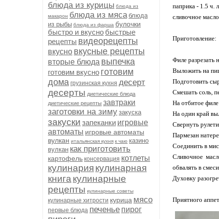
блюда из курицы
паприка - 1.5 ч. л
блюда из
блюда из мяса
блюда
макарон
сливочное масло 
булочки
из рыбы
блюда из фарша
быстро и вкусно
быстрые
Приготовление:
видеорецепты
рецепты
вкусные рецепты
вкусно
Филе разрезать н
выпечка
вторые блюда
готовим
Выложить на пищ
готовим вкусно
дома
десерт
Подготовить сыр
грузинская кухня
десерты
Смешать соль, п
диетические блюда
завтраки
На отбитое филе
диетические рецепты
заготовки на зиму
закуска
На один край вы
закуски
запеканки
игровые
Свернуть рулети
автоматы
игровые автоматы
Пармезан натере
вулкан
казино
итальянская кухня
к чаю
Соединить в мис
как приготовить
вулкан
Сливочное масл
котлеты
картофель
консервация
кулинария
кулинарная
обвалять в смес
книга
кулинарные
Духовку разогрет
рецепты
кулинарные советы
мясо
курица
Приятного аппет
кулинарные хитрости
печенье
пирог
первые блюда