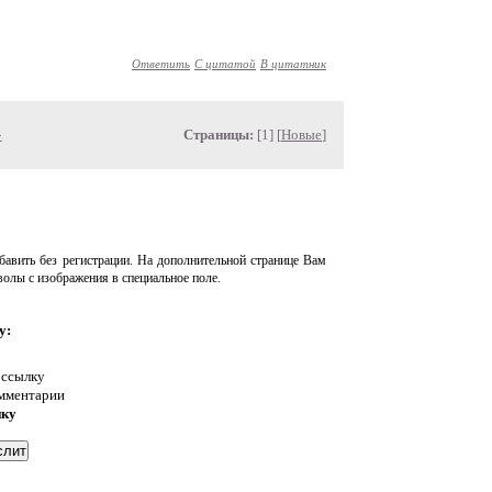
Ответить
С цитатой
В цитатник
»
Страницы:
[1] [
Новые
]
авить без регистрации. На дополнительной странице Вам
волы с изображения в специальное поле.
у:
 ссылку
омментарии
нку