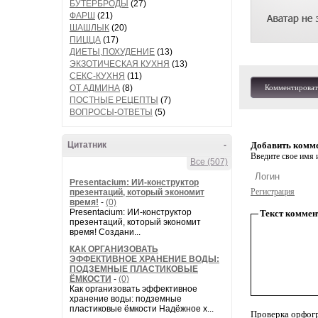
БУТЕРБРОДЫ
(27)
ФАРШ
(21)
ШАШЛЫК
(20)
ПИЦЦА
(17)
ДИЕТЫ,ПОХУДЕНИЕ
(13)
ЭКЗОТИЧЕСКАЯ КУХНЯ
(13)
СЕКС-КУХНЯ
(11)
ОТ АДМИНА
(8)
Комментироват
ПОСТНЫЕ РЕЦЕПТЫ
(7)
ВОПРОСЫ-ОТВЕТЫ
(5)
Цитатник
-
Добавить комм
Введите свое имя и
Все (507)
Presentacium: ИИ‑конструктор
Регистрация
презентаций, который экономит
время!
-
(0)
Presentacium: ИИ‑конструктор
Текст коммен
презентаций, который экономит
время! Создани...
КАК ОРГАНИЗОВАТЬ
ЭФФЕКТИВНОЕ ХРАНЕНИЕ ВОДЫ:
ПОДЗЕМНЫЕ ПЛАСТИКОВЫЕ
ЁМКОСТИ
-
(0)
Как организовать эффективное
хранение воды: подземные
пластиковые ёмкости Надёжное х...
Проверка орфог