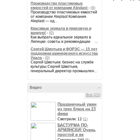
Производство пластиковых
емкостей от компании Aleplast
-
(0)
Производство пластиковых емкостей
от компании Aleplast Компания
Aleplast — од...
Красивые зеркала в прихожую и
ванную!
-
(0)
Как выбрать идеальное зеркало в
Липецке: советы и рекомендации ...
Сергей Шмотьев и ФОРЭС — 15 лет
поддержки камнерезного искусства
Урала
-
(0)
Сергей Шмотьев: бизнес на службе
культуры Сергей Шмотьев,
генеральный директор промышлен...
Видео
-
Все (22)
Праздничный ужин
из трех блюд на 23
февр
Смотрели: 12
(1)
БАСТУРМА ПО-
АРМЯНСКИ! Очень
простой и вк