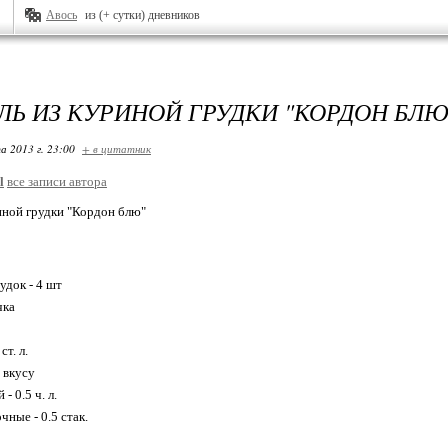
Авось
из (+ сутки) дневников
Ь ИЗ КУРИНОЙ ГРУДКИ "КОРДОН БЛЮ
а 2013 г. 23:00
+ в цитатник
l
все записи автора
иной грудки "Кордон блю"
удок - 4 шт
чка
ст. л.
о вкусу
- 0.5 ч. л.
ные - 0.5 стак.