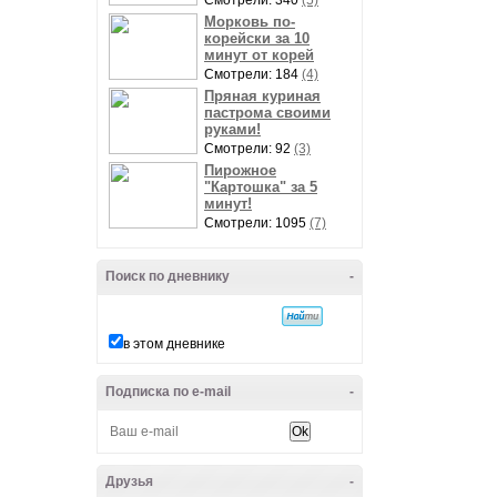
Смотрели: 340
(5)
Морковь по-
корейски за 10
минут от корей
Смотрели: 184
(4)
Пряная куриная
пастрома своими
руками!
Смотрели: 92
(3)
Пирожное
"Картошка" за 5
минут!
Смотрели: 1095
(7)
Поиск по дневнику
-
в этом дневнике
Подписка по e-mail
-
Друзья
-