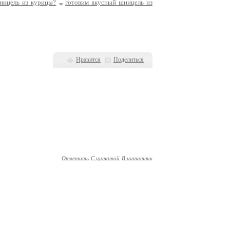
ницель из курицы?
готовим вкусный шницель из
Нравится
Поделиться
Ответить
С цитатой
В цитатник