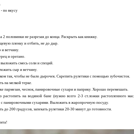
.
- по вкусу
а 2 половинки не разрезая до конца. Раскрыть как книжку.
евую пленку и отбить, не до дыр.
 и ветчину.
ерец и орегано.
 выложить смесь соли и специй.
ложить сыр и ветчину.
ком так, чтобы не было дырочек. Скрепить рулетики с помощью зубочисток.
ть на мелкой терке.
ке пармезан, чеснок, панировочные сухари и паприку. Хорошо перемешать.
о растопить на водяной бане (нужно всего 2-3 ст.ложки растопленного ма
и с панировочными сухарями. Выложить в жаропрочную посуду.
ь до 200 градусов, запекать рулетики 20-30 минут до готовности.
ита!