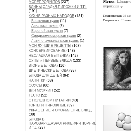
Метки:
Шницель
МОРЕПРОДУКТОВ
(237)
курятины
БЛИНЫ,ОЛАДЬЯ,ПИРОЖКИ И Т.П.
(191)
КУХНЯ РАЗНЫХ НАРОДОВ
(181)
Процитировано
39 раз
Восточная кухня
(11)
Понравилось:
11 поль
Азиатская кухня
(8)
Европейская кухня
(7)
Средиземноморская кухня
(2)
Латино-американская кухня.
(1)
МОИ ЛУЧШИЕ РЕЦЕПТЫ
(168)
КОНСЕРВИРОВАНИЕ
(148)
НЕСЛАДКАЯ ВЫПЕЧКА
(142)
СУПЫ и ПЕРВЫЕ БЛЮДА
(133)
ВТОРЫЕ БЛЮДА
(116)
ДИЕТИЧЕСКИЕ БЛЮДА
(98)
БЛЮДА ДЛЯ ДЕТЕЙ
(94)
НАПИТКИ
(68)
СОУСЫ
(66)
ДЛЯ МУЖЧИН
(52)
ТЕСТО
(52)
О ПОЛЕЗНОМ ПИТАНИИ
(43)
ТОРТЫ И ПИРОЖНЫЕ
(39)
УКРАШЕНИЕ И ОФОРМЛЕНИЕ БЛЮД
(38)
БЛЮДА В
ПАРОВАРКЕ,АЭРОГРИЛЕ,ФРИТЮРНИЦЕ
И т.д.
(28)