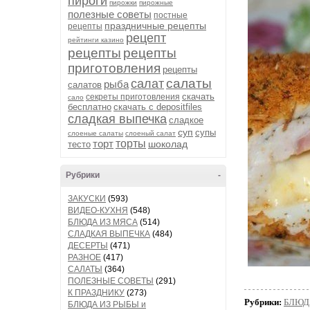
пироги
пирожки
пирожные
полезные советы
постные
праздничные рецепты
рецепты
рецепт
рейтинги казино
рецепты
рецепты
приготовления
рецепты
салаты
салат
рыба
салатов
скачать
секреты приготовления
сало
бесплатно
скачать с depositfiles
сладкая выпечка
сладкое
суп
супы
слоеные салаты
слоеный салат
торт
торты
шоколад
тесто
Рубрики
-
ЗАКУСКИ
(593)
ВИДЕО-КУХНЯ
(548)
БЛЮДА ИЗ МЯСА
(514)
СЛАДКАЯ ВЫПЕЧКА
(484)
ДЕСЕРТЫ
(471)
РАЗНОЕ
(417)
САЛАТЫ
(364)
ПОЛЕЗНЫЕ СОВЕТЫ
(291)
К ПРАЗДНИКУ
(273)
Рубрики:
БЛЮД
БЛЮДА ИЗ РЫБЫ и