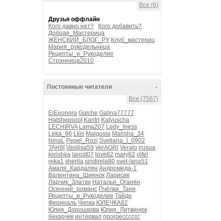
Все (6)
Друзья оффлайн
Кого давно нет?
Кого добавить?
Добрая_Мастерица
ЖЕНСКИЙ_БЛОГ_РУ
Клуб_мастериц
Мария_рукодельница
Рецепты_и_Рукоделие
Странница2010
Постоянные читатели
-
Все (7567)
ElEeonora
Galche
Galina77777
Hatshepsoot
Kantri
Katyuscha
LECHIRVA
Lama207
Ledy_Iness
Leka_66
Lkis
Malgosia
Marisha_34
NinaL
Pepel_Rozi
Svetlana_I_0902
TAH9I
Vasilisa59
VerAGRI
Veralo
irusua
kiirishka
larost07
love62
mary62
olfel
reka1
sherila
sindirela80
svet-lana51
Амаля_Кардалян
Андромеда-1
Валентина_Шиенок
Ларисик
Ларчик_Златки
Наталья_Оганян
Осенний_романс
Пчёлка_Таня
Рецепты_и_Рукоделие
Тайде
Фериналь
Чипка
ЮЛЕЧКА82
Юлия_Дорошкова
Юлия_Литвинюк
бекарчик
интервал
прогресссссс