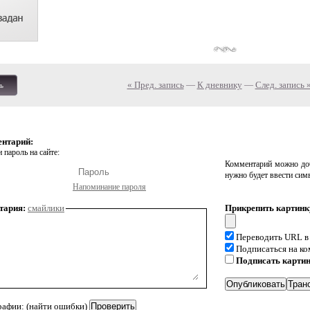
« Пред. запись
—
К дневнику
—
След. запись 
ь
ентарий:
 пароль на сайте:
Комментарий можно доб
нужно будет ввести сим
Напоминание пароля
тария:
смайлики
Прикрепить картинк
Переводить URL в
Подписаться на к
Подписать карти
рафии: (найти ошибки)