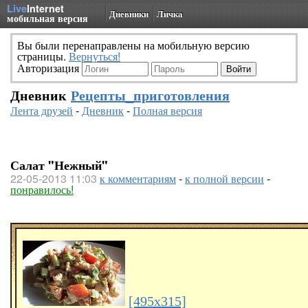
Live
Internet
Дневники
Личка
мобильная версия
Вы были перенаправлены на мобильную версию
страницы.
Вернуться!
Авторизация
Дневник
Рецепты_приготовления
Лента друзей
-
Дневник
-
Полная версия
Салат "Нежный"
22-05-2013 11:03
к комментариям
-
к полной версии
-
понравилось!
[495x315]