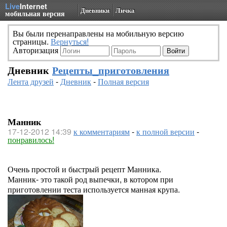
Live
Internet
Дневники
Личка
мобильная версия
Вы были перенаправлены на мобильную версию
страницы.
Вернуться!
Авторизация
Дневник
Рецепты_приготовления
Лента друзей
-
Дневник
-
Полная версия
Манник
17-12-2012 14:39
к комментариям
-
к полной версии
-
понравилось!
Очень простой и быстрый рецепт Манника.
Манник- это такой род выпечки, в котором при
приготовлении теста используется манная крупа.