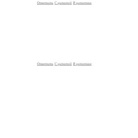
Ответить
С цитатой
В цитатник
Ответить
С цитатой
В цитатник