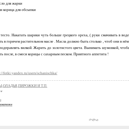
сло для жарки
и корица для обсыпки
 тесто. Накатать шарики чуть больше грецкого ореха, ( руки смачивать в вод
ь в горячем растительном масле . Масла должно быть столько , чтоб они в нём
одправлять вилкой. Жарить до золотистого цвета. Вынимать шумовкой, чтобы
ть после, в смеси корицы с сахарным песком. Приятного аппетита !
://fotki.yandex.ru/users/schanischka/
,ОЛАДЬЯ,ПИРОЖКИ И Т.П.
з
зователям