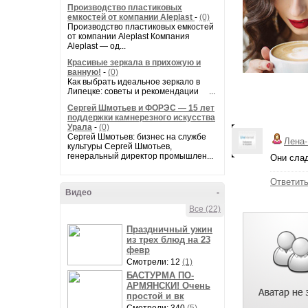
Производство пластиковых
емкостей от компании Aleplast
-
(0)
Производство пластиковых емкостей
от компании Aleplast Компания
Aleplast — од...
Красивые зеркала в прихожую и
ванную!
-
(0)
Как выбрать идеальное зеркало в
Липецке: советы и рекомендации ...
Сергей Шмотьев и ФОРЭС — 15 лет
поддержки камнерезного искусства
Урала
-
(0)
Сергей Шмотьев: бизнес на службе
Лена
культуры Сергей Шмотьев,
генеральный директор промышлен...
Они слад
Ответит
Видео
-
Все (22)
Праздничный ужин
из трех блюд на 23
февр
Смотрели: 12
(1)
БАСТУРМА ПО-
АРМЯНСКИ! Очень
простой и вк