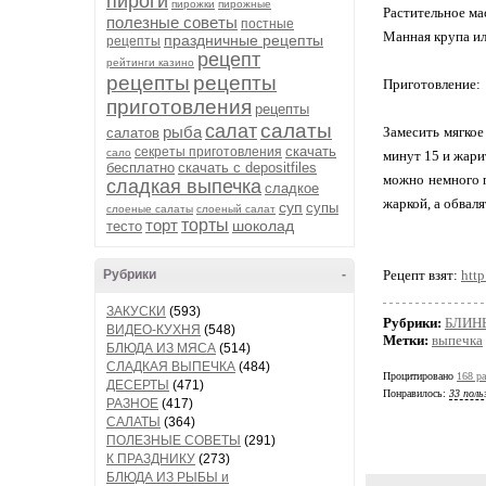
пироги
пирожки
пирожные
Растительное ма
полезные советы
постные
Манная крупа ил
праздничные рецепты
рецепты
рецепт
рейтинги казино
рецепты
рецепты
Приготовление:
приготовления
рецепты
салаты
салат
рыба
Замесить мягкое
салатов
скачать
секреты приготовления
сало
минут 15 и жарит
бесплатно
скачать с depositfiles
можно немного п
сладкая выпечка
сладкое
жаркой, а обваля
суп
супы
слоеные салаты
слоеный салат
торт
торты
шоколад
тесто
Рубрики
-
Рецепт взят:
http
ЗАКУСКИ
(593)
Рубрики:
БЛИНЫ
ВИДЕО-КУХНЯ
(548)
Метки:
выпечка
БЛЮДА ИЗ МЯСА
(514)
СЛАДКАЯ ВЫПЕЧКА
(484)
Процитировано
168 ра
ДЕСЕРТЫ
(471)
Понравилось:
33 поль
РАЗНОЕ
(417)
САЛАТЫ
(364)
ПОЛЕЗНЫЕ СОВЕТЫ
(291)
К ПРАЗДНИКУ
(273)
БЛЮДА ИЗ РЫБЫ и