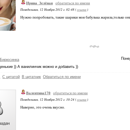
Ирина_Зелёная
обратиться по имени
Понедельник, 12 Ноября 2012 г. 02:48 (
ссылка
)
Нужно попробовать, такие шарики моя бабулька жарила,только они
Поне
-Бирюсинка
енькие )) А ванилинчик можно и добавить ))
ь
С цитатой
В цитатник
Обратиться по имени
Валентина170
обратиться по имени
Понедельник, 12 Ноября 2012 г. 10:24 (
ссылка
)
Наверно, это очень вкусно.