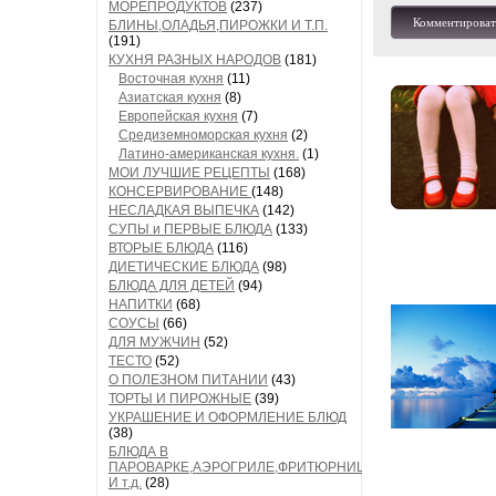
МОРЕПРОДУКТОВ
(237)
Комментироват
БЛИНЫ,ОЛАДЬЯ,ПИРОЖКИ И Т.П.
(191)
КУХНЯ РАЗНЫХ НАРОДОВ
(181)
Восточная кухня
(11)
Азиатская кухня
(8)
Европейская кухня
(7)
Средиземноморская кухня
(2)
Латино-американская кухня.
(1)
МОИ ЛУЧШИЕ РЕЦЕПТЫ
(168)
КОНСЕРВИРОВАНИЕ
(148)
НЕСЛАДКАЯ ВЫПЕЧКА
(142)
СУПЫ и ПЕРВЫЕ БЛЮДА
(133)
ВТОРЫЕ БЛЮДА
(116)
ДИЕТИЧЕСКИЕ БЛЮДА
(98)
БЛЮДА ДЛЯ ДЕТЕЙ
(94)
НАПИТКИ
(68)
СОУСЫ
(66)
ДЛЯ МУЖЧИН
(52)
ТЕСТО
(52)
О ПОЛЕЗНОМ ПИТАНИИ
(43)
ТОРТЫ И ПИРОЖНЫЕ
(39)
УКРАШЕНИЕ И ОФОРМЛЕНИЕ БЛЮД
(38)
БЛЮДА В
ПАРОВАРКЕ,АЭРОГРИЛЕ,ФРИТЮРНИЦЕ
И т.д.
(28)