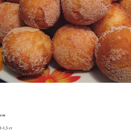
теля
-1,5 ст