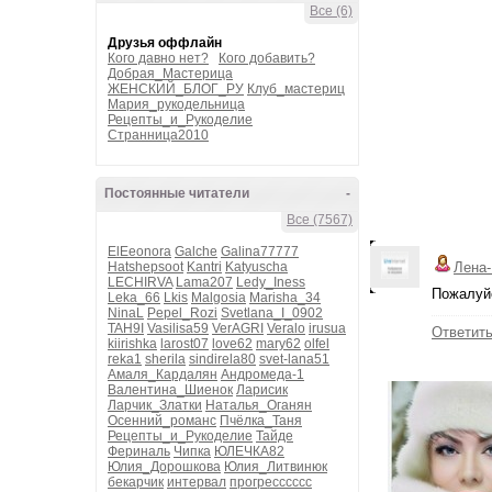
Все (6)
Друзья оффлайн
Кого давно нет?
Кого добавить?
Добрая_Мастерица
ЖЕНСКИЙ_БЛОГ_РУ
Клуб_мастериц
Мария_рукодельница
Рецепты_и_Рукоделие
Странница2010
Постоянные читатели
-
Все (7567)
ElEeonora
Galche
Galina77777
Hatshepsoot
Kantri
Katyuscha
Лена
LECHIRVA
Lama207
Ledy_Iness
Пожалуйс
Leka_66
Lkis
Malgosia
Marisha_34
NinaL
Pepel_Rozi
Svetlana_I_0902
TAH9I
Vasilisa59
VerAGRI
Veralo
irusua
Ответит
kiirishka
larost07
love62
mary62
olfel
reka1
sherila
sindirela80
svet-lana51
Амаля_Кардалян
Андромеда-1
Валентина_Шиенок
Ларисик
Ларчик_Златки
Наталья_Оганян
Осенний_романс
Пчёлка_Таня
Рецепты_и_Рукоделие
Тайде
Фериналь
Чипка
ЮЛЕЧКА82
Юлия_Дорошкова
Юлия_Литвинюк
бекарчик
интервал
прогресссссс