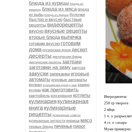
блюда из курицы
блюда из
блюда из мяса
блюда
макарон
булочки
из рыбы
блюда из фарша
быстро и вкусно
быстрые
видеорецепты
рецепты
вкусные рецепты
вкусно
выпечка
вторые блюда
готовим
готовим вкусно
дома
десерт
грузинская кухня
десерты
диетические блюда
завтраки
диетические рецепты
заготовки на зиму
закуска
закуски
запеканки
игровые
автоматы
игровые автоматы
вулкан
казино
итальянская кухня
к чаю
как приготовить
вулкан
котлеты
картофель
консервация
Ингредиенты:
кулинария
кулинарная
250 гр творога
книга
кулинарные
2 яйца
рецепты
кулинарные советы
1 ч. л. разрыхли
мясо
курица
кулинарные хитрости
4 ст. л. сахара
печенье
пирог
первые блюда
Муки примерно 1