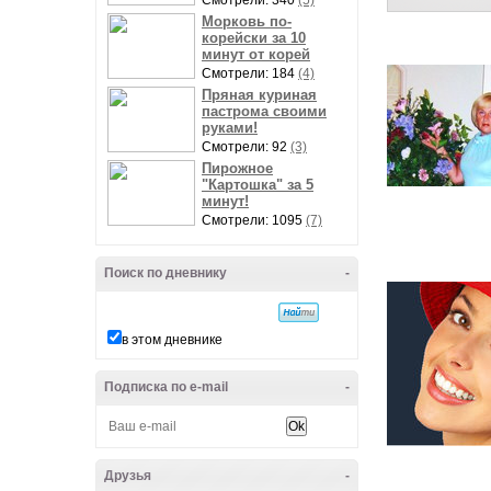
Смотрели: 340
(5)
Морковь по-
корейски за 10
минут от корей
Смотрели: 184
(4)
Пряная куриная
пастрома своими
руками!
Смотрели: 92
(3)
Пирожное
"Картошка" за 5
минут!
Смотрели: 1095
(7)
Поиск по дневнику
-
в этом дневнике
Подписка по e-mail
-
Друзья
-