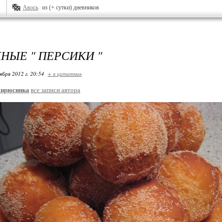
Авось
из (+ сутки) дневников
НЫЕ " ПЕРСИКИ "
ября 2012 г. 20:54
+ в цитатник
Бирюсинка
все записи автора