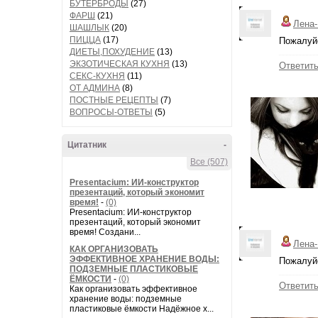
БУТЕРБРОДЫ
(27)
ФАРШ
(21)
Лена
ШАШЛЫК
(20)
ПИЦЦА
(17)
Пожалуйс
ДИЕТЫ,ПОХУДЕНИЕ
(13)
ЭКЗОТИЧЕСКАЯ КУХНЯ
(13)
Ответит
СЕКС-КУХНЯ
(11)
ОТ АДМИНА
(8)
ПОСТНЫЕ РЕЦЕПТЫ
(7)
ВОПРОСЫ-ОТВЕТЫ
(5)
Цитатник
-
Все (507)
Presentacium: ИИ‑конструктор
презентаций, который экономит
время!
-
(0)
Presentacium: ИИ‑конструктор
презентаций, который экономит
время! Создани...
Лена
КАК ОРГАНИЗОВАТЬ
ЭФФЕКТИВНОЕ ХРАНЕНИЕ ВОДЫ:
Пожалуйс
ПОДЗЕМНЫЕ ПЛАСТИКОВЫЕ
ЁМКОСТИ
-
(0)
Ответит
Как организовать эффективное
хранение воды: подземные
пластиковые ёмкости Надёжное х...