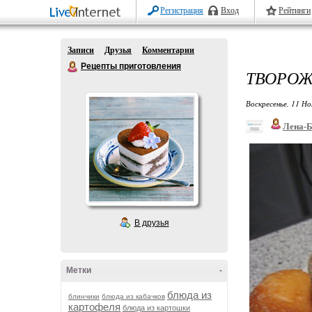
Регистрация
Вход
Рейтинги
Записи
Друзья
Комментарии
Рецепты приготовления
ТВОРОЖ
Воскресенье, 11 Но
Лена-
В друзья
Метки
-
блюда из
блинчики
блюда из кабачков
картофеля
блюда из картошки