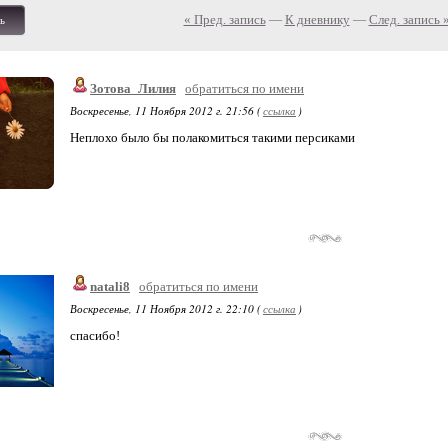
« Пред. запись
—
К дневнику
—
След. запись 
ь
Зотова_Лилия
обратиться по имени
Воскресенье, 11 Ноября 2012 г. 21:56 (
ссылка
)
Неплохо было бы полакомиться такими персиками
natali8
обратиться по имени
Воскресенье, 11 Ноября 2012 г. 22:10 (
ссылка
)
спасибо!