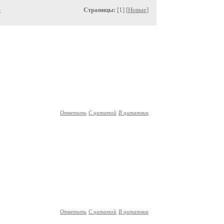
»
Страницы:
[1] [
Новые
]
Ответить
С цитатой
В цитатник
Ответить
С цитатой
В цитатник