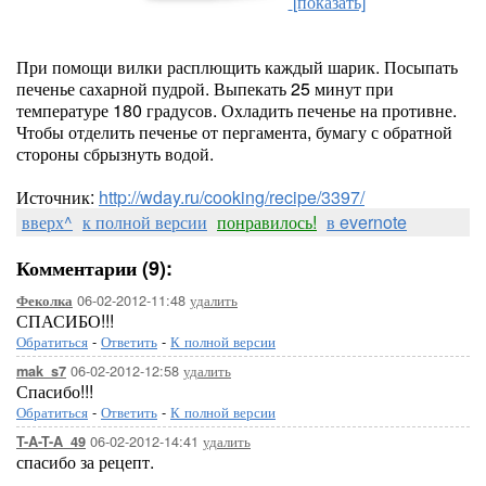
[показать]
При помощи вилки расплющить каждый шарик. Посыпать
печенье сахарной пудрой. Выпекать 25 минут при
температуре 180 градусов. Охладить печенье на противне.
Чтобы отделить печенье от пергамента, бумагу с обратной
стороны сбрызнуть водой.
Источник:
http://wday.ru/cooking/recipe/3397/
вверх^
к полной версии
понравилось!
в evernote
Комментарии (9):
06-02-2012-11:48
удалить
Феколка
СПАСИБО!!!
Обратиться
-
Ответить
-
К полной версии
06-02-2012-12:58
удалить
mak_s7
Спасибо!!!
Обратиться
-
Ответить
-
К полной версии
06-02-2012-14:41
удалить
T-A-T-A_49
спасибо за рецепт.