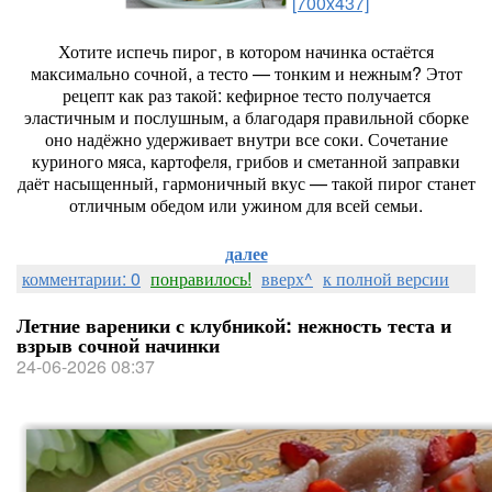
[700x437]
Хотите
испечь
пирог,
в
котором
начинка
остаётся
максимально
сочной,
а
тесто
— тонким
и
нежным?
Этот
рецепт
как
раз
такой:
кефирное
тесто
получается
эластичным
и
послушным,
а
благодаря
правильной
сборке
оно
надёжно
удерживает
внутри
все
соки.
Сочетание
куриного
мяса,
картофеля,
грибов
и
сметанной
заправки
даёт
насыщенный,
гармоничный
вкус
— такой
пирог
станет
отличным
обедом
или
ужином
для
всей
семьи.
далее
комментарии: 0
понравилось!
вверх^
к полной версии
Летние вареники с клубникой: нежность теста и
взрыв сочной начинки
24-06-2026 08:37