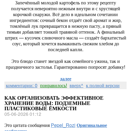
Запечённый молодой картофель по этому рецепту
получается невероятно нежным внутри и с хрустящей
корочкой снаружи. Всё дело в идеальном сочетании
ингредиентов: сочный бекон отдаёт свой аромат и жир,
томлёный лук превращается в нежную пасту, а пряный
тимьян добавляет тонкий травяной оттенок. А финальный
штрих — кусочек сливочного масла — создаёт бархатистый
соус, который хочется вымакивать свежим хлебом до
последней капли.
Это блюдо станет звездой как семейного ужина, так и
праздничного застолья. Гарантированно попросят добавку!
далее
комментарии: 0
понравилось!
вверх^
к полной версии
КАК ОРГАНИЗОВАТЬ ЭФФЕКТИВНОЕ
ХРАНЕНИЕ ВОДЫ: ПОДЗЕМНЫЕ
ПЛАСТИКОВЫЕ ЁМКОСТИ
05-06-2026 01:12
Это цитата сообщения
Pepel_Rozi
Оригинальное
сообщение