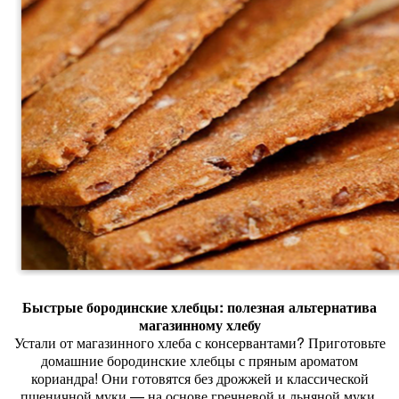
Быстрые
бородинские
хлебцы:
полезная
альтернатива
магазинному
хлебу
Устали
от
магазинного
хлеба
с
консервантами?
Приготовьте
домашние
бородинские
хлебцы
с
пряным
ароматом
кориандра!
Они
готовятся
без
дрожжей
и
классической
пшеничной
муки
— на
основе
гречневой
и
льняной
муки.