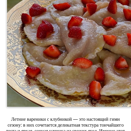
Летние
вареники
с
клубникой
— это
настоящий
гимн
сезону:
в
них
сочетается
деликатная
текстура
тончайшего
теста
и
яркая,
сочная
начинка
из
свежих
ягод.
Именно
этот