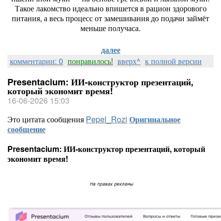
Такое
лакомство
идеально
впишется
в
рацион
здорового
питания,
а
весь
процесс
от
замешивания
до
подачи
займёт
меньше
получаса.
далее
комментарии: 0
понравилось!
вверх^
к полной версии
Presentacium: ИИ‑конструктор презентаций,
который экономит время!
16-06-2026 15:03
Это цитата сообщения
Pepel_Rozi
Оригинальное
сообщение
Presentacium: ИИ‑конструктор презентаций, который
экономит время!