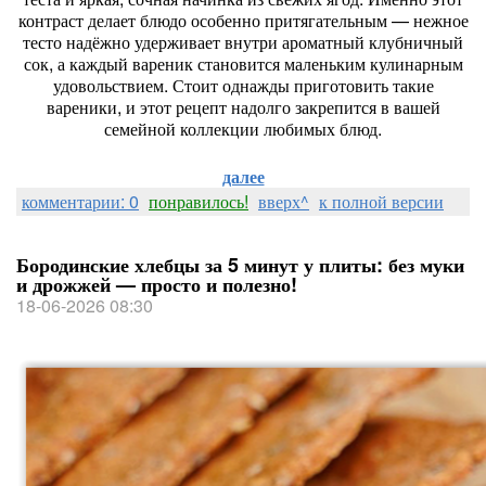
контраст
делает
блюдо
особенно
притягательным
— нежное
тесто
надёжно
удерживает
внутри
ароматный
клубничный
сок,
а
каждый
вареник
становится
маленьким
кулинарным
удовольствием.
Стоит
однажды
приготовить
такие
вареники,
и
этот
рецепт
надолго
закрепится
в
вашей
семейной
коллекции
любимых
блюд.
далее
комментарии: 0
понравилось!
вверх^
к полной версии
Бородинские хлебцы за 5 минут у плиты: без муки
и дрожжей — просто и полезно!
18-06-2026 08:30