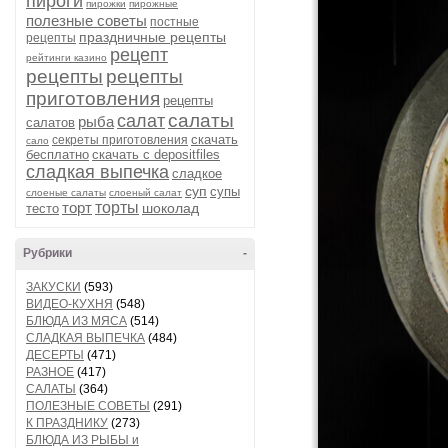
пироги
пирожки
пирожные
полезные советы
постные
праздничные рецепты
рецепты
рецепт
рейтинги казино
рецепты
рецепты
приготовления
рецепты
салаты
салат
рыба
салатов
скачать
секреты приготовления
сало
бесплатно
скачать с depositfiles
сладкая выпечка
сладкое
суп
супы
слоеные салаты
слоеный салат
торт
торты
шоколад
тесто
Рубрики
-
ЗАКУСКИ
(593)
ВИДЕО-КУХНЯ
(548)
БЛЮДА ИЗ МЯСА
(514)
СЛАДКАЯ ВЫПЕЧКА
(484)
ДЕСЕРТЫ
(471)
РАЗНОЕ
(417)
САЛАТЫ
(364)
ПОЛЕЗНЫЕ СОВЕТЫ
(291)
К ПРАЗДНИКУ
(273)
БЛЮДА ИЗ РЫБЫ и