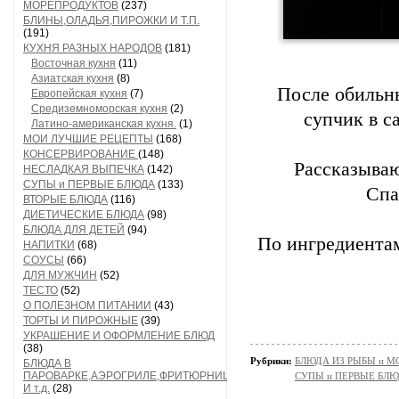
МОРЕПРОДУКТОВ
(237)
БЛИНЫ,ОЛАДЬЯ,ПИРОЖКИ И Т.П.
(191)
КУХНЯ РАЗНЫХ НАРОДОВ
(181)
Восточная кухня
(11)
Азиатская кухня
(8)
После обильн
Европейская кухня
(7)
Средиземноморская кухня
(2)
супчик в с
Латино-американская кухня.
(1)
МОИ ЛУЧШИЕ РЕЦЕПТЫ
(168)
КОНСЕРВИРОВАНИЕ
(148)
Рассказываю
НЕСЛАДКАЯ ВЫПЕЧКА
(142)
СУПЫ и ПЕРВЫЕ БЛЮДА
(133)
Спа
ВТОРЫЕ БЛЮДА
(116)
ДИЕТИЧЕСКИЕ БЛЮДА
(98)
БЛЮДА ДЛЯ ДЕТЕЙ
(94)
По ингредиентам
НАПИТКИ
(68)
СОУСЫ
(66)
ДЛЯ МУЖЧИН
(52)
ТЕСТО
(52)
О ПОЛЕЗНОМ ПИТАНИИ
(43)
ТОРТЫ И ПИРОЖНЫЕ
(39)
УКРАШЕНИЕ И ОФОРМЛЕНИЕ БЛЮД
(38)
Рубрики:
БЛЮДА ИЗ РЫБЫ и 
БЛЮДА В
ПАРОВАРКЕ,АЭРОГРИЛЕ,ФРИТЮРНИЦЕ
СУПЫ и ПЕРВЫЕ БЛ
И т.д.
(28)