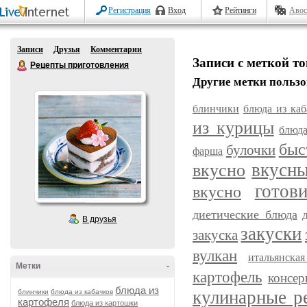
Регистрация
Вход
Рейтинги
Авос
Записи
Друзья
Комментарии
Записи с меткой т
Рецепты приготовления
Другие метки пользо
блинчики
блюда из каб
из курицы
блюда
быс
булочки
фарша
вкусн
вкусно
готов
вкусно
диетические блюда
В друзья
закуски
закуска
вулкан
итальянска
Метки
-
картофель
консер
блюда из
кулинарные р
блинчики
блюда из кабачков
картофеля
блюда из картошки