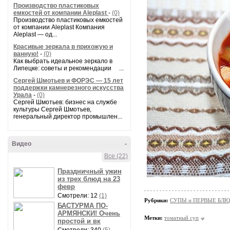
Производство пластиковых
емкостей от компании Aleplast
-
(0)
Производство пластиковых емкостей
от компании Aleplast Компания
Aleplast — од...
Красивые зеркала в прихожую и
ванную!
-
(0)
Как выбрать идеальное зеркало в
Липецке: советы и рекомендации ...
Сергей Шмотьев и ФОРЭС — 15 лет
поддержки камнерезного искусства
Урала
-
(0)
Сергей Шмотьев: бизнес на службе
культуры Сергей Шмотьев,
генеральный директор промышлен...
Видео
-
Все (22)
Праздничный ужин
из трех блюд на 23
февр
Смотрели: 12
(1)
Рубрики:
СУПЫ и ПЕРВЫЕ БЛ
БАСТУРМА ПО-
АРМЯНСКИ! Очень
Метки:
томатный суп
простой и вк