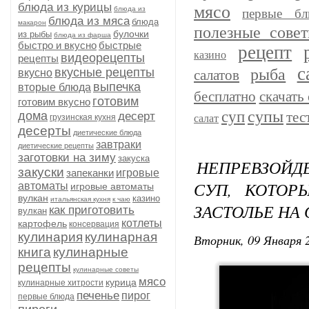
блюда из курицы
мясо
блюда из
первые бл
блюда из мяса
блюда
макарон
полезные сове
булочки
из рыбы
блюда из фарша
быстро и вкусно
быстрые
рецепт
казино
видеорецепты
рецепты
с
рыба
вкусные рецепты
вкусно
салатов
выпечка
вторые блюда
бесплатно
скачать 
готовим
готовим вкусно
супы
суп
дома
тес
десерт
грузинская кухня
салат
десерты
диетические блюда
завтраки
диетические рецепты
заготовки на зиму
закуска
НЕПРЕВЗОЙ
закуски
запеканки
игровые
СУП, КОТОР
автоматы
игровые автоматы
вулкан
казино
итальянская кухня
к чаю
ЗАСТОЛЬЕ НА 
как приготовить
вулкан
котлеты
картофель
консервация
кулинария
кулинарная
Вторник, 09 Января 2
книга
кулинарные
рецепты
кулинарные советы
мясо
курица
кулинарные хитрости
печенье
пирог
первые блюда