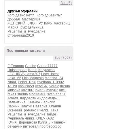
Все (6)
Друзья оффлайн
Кого давно нет?
Кого добавить?
Добрая_Мастерица
ЖЕНСКИЙ_БЛОГ_РУ
Клуб_мастериц
Мария_рукодельница
Рецепты_и_Рукоделие
Странница2010
Постоянные читатели
-
Все (7567)
ElEeonora
Galche
Galina77777
Hatshepsoot
Kantri
Katyuscha
LECHIRVA
Lama207
Ledy_Iness
Leka_66
Lkis
Malgosia
Marisha_34
NinaL
Pepel_Rozi
Svetlana_I_0902
TAH9I
Vasilisa59
VerAGRI
Veralo
irusua
kiirishka
larost07
love62
mary62
olfel
reka1
sherila
sindirela80
svet-lana51
Амаля_Кардалян
Андромеда-1
Валентина_Шиенок
Ларисик
Ларчик_Златки
Наталья_Оганян
Осенний_романс
Пчёлка_Таня
Рецепты_и_Рукоделие
Тайде
Фериналь
Чипка
ЮЛЕЧКА82
Юлия_Дорошкова
Юлия_Литвинюк
бекарчик
интервал
прогресссссс