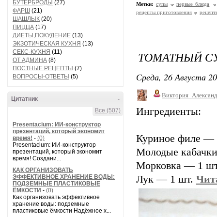
БУТЕРБРОДЫ
(27)
Метки:
супы
первые блюда
ФАРШ
(21)
рецепты приготовления
рецепт
ШАШЛЫК
(20)
ПИЦЦА
(17)
ДИЕТЫ,ПОХУДЕНИЕ
(13)
ЭКЗОТИЧЕСКАЯ КУХНЯ
(13)
СЕКС-КУХНЯ
(11)
ТОМАТНЫЙ С
ОТ АДМИНА
(8)
ПОСТНЫЕ РЕЦЕПТЫ
(7)
Среда, 26 Августа 20
ВОПРОСЫ-ОТВЕТЫ
(5)
Виктория_Алексан
Цитатник
-
Ингредиенты:
Все (507)
Presentacium: ИИ‑конструктор
презентаций, который экономит
Куриное филе — 
время!
-
(0)
Presentacium: ИИ‑конструктор
Молодые кабачки
презентаций, который экономит
время! Создани...
Морковка — 1 шт
КАК ОРГАНИЗОВАТЬ
ЭФФЕКТИВНОЕ ХРАНЕНИЕ ВОДЫ:
Лук — 1 шт.
Чит
ПОДЗЕМНЫЕ ПЛАСТИКОВЫЕ
ЁМКОСТИ
-
(0)
Как организовать эффективное
хранение воды: подземные
пластиковые ёмкости Надёжное х...