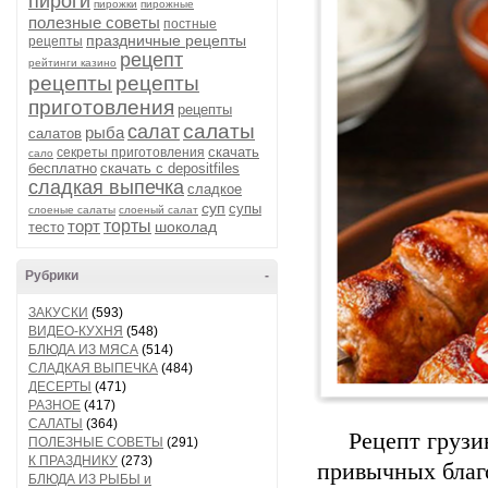
пироги
пирожки
пирожные
полезные советы
постные
праздничные рецепты
рецепты
рецепт
рейтинги казино
рецепты
рецепты
приготовления
рецепты
салаты
салат
рыба
салатов
скачать
секреты приготовления
сало
бесплатно
скачать с depositfiles
сладкая выпечка
сладкое
суп
супы
слоеные салаты
слоеный салат
торт
торты
шоколад
тесто
Рубрики
-
ЗАКУСКИ
(593)
ВИДЕО-КУХНЯ
(548)
БЛЮДА ИЗ МЯСА
(514)
СЛАДКАЯ ВЫПЕЧКА
(484)
ДЕСЕРТЫ
(471)
РАЗНОЕ
(417)
САЛАТЫ
(364)
Рецепт грузи
ПОЛЕЗНЫЕ СОВЕТЫ
(291)
К ПРАЗДНИКУ
(273)
привычных благ
БЛЮДА ИЗ РЫБЫ и