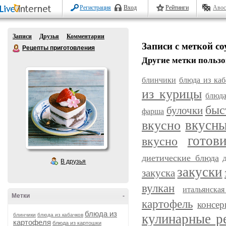
Регистрация
Вход
Рейтинги
Авос
Записи
Друзья
Комментарии
Записи с меткой со
Рецепты приготовления
Другие метки пользо
блинчики
блюда из каб
из курицы
блюда
быс
булочки
фарша
вкусн
вкусно
готов
вкусно
диетические блюда
В друзья
закуски
закуска
вулкан
итальянска
Метки
-
картофель
консер
блюда из
кулинарные р
блинчики
блюда из кабачков
картофеля
блюда из картошки