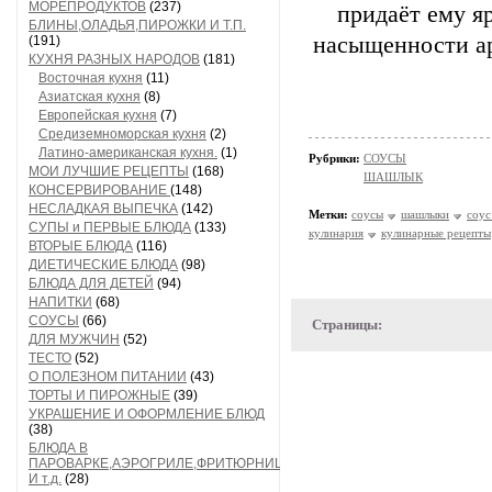
МОРЕПРОДУКТОВ
(237)
придаёт ему я
БЛИНЫ,ОЛАДЬЯ,ПИРОЖКИ И Т.П.
насыщенности ар
(191)
КУХНЯ РАЗНЫХ НАРОДОВ
(181)
Восточная кухня
(11)
Азиатская кухня
(8)
Европейская кухня
(7)
Средиземноморская кухня
(2)
Латино-американская кухня.
(1)
Рубрики:
СОУСЫ
МОИ ЛУЧШИЕ РЕЦЕПТЫ
(168)
ШАШЛЫК
КОНСЕРВИРОВАНИЕ
(148)
НЕСЛАДКАЯ ВЫПЕЧКА
(142)
Метки:
соусы
шашлыки
соус
СУПЫ и ПЕРВЫЕ БЛЮДА
(133)
кулинария
кулинарные рецепты
ВТОРЫЕ БЛЮДА
(116)
ДИЕТИЧЕСКИЕ БЛЮДА
(98)
БЛЮДА ДЛЯ ДЕТЕЙ
(94)
НАПИТКИ
(68)
СОУСЫ
(66)
Страницы:
ДЛЯ МУЖЧИН
(52)
ТЕСТО
(52)
О ПОЛЕЗНОМ ПИТАНИИ
(43)
ТОРТЫ И ПИРОЖНЫЕ
(39)
УКРАШЕНИЕ И ОФОРМЛЕНИЕ БЛЮД
(38)
БЛЮДА В
ПАРОВАРКЕ,АЭРОГРИЛЕ,ФРИТЮРНИЦЕ
И т.д.
(28)