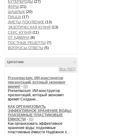
БУТЕРБРОДЫ
(27)
ФАРШ
(21)
ШАШЛЫК
(20)
ПИЦЦА
(17)
ДИЕТЫ,ПОХУДЕНИЕ
(13)
ЭКЗОТИЧЕСКАЯ КУХНЯ
(13)
СЕКС-КУХНЯ
(11)
ОТ АДМИНА
(8)
ПОСТНЫЕ РЕЦЕПТЫ
(7)
ВОПРОСЫ-ОТВЕТЫ
(5)
Цитатник
-
Все (507)
Presentacium: ИИ‑конструктор
презентаций, который экономит
время!
-
(0)
Presentacium: ИИ‑конструктор
презентаций, который экономит
время! Создани...
КАК ОРГАНИЗОВАТЬ
ЭФФЕКТИВНОЕ ХРАНЕНИЕ ВОДЫ:
ПОДЗЕМНЫЕ ПЛАСТИКОВЫЕ
ЁМКОСТИ
-
(0)
Как организовать эффективное
хранение воды: подземные
пластиковые ёмкости Надёжное х...