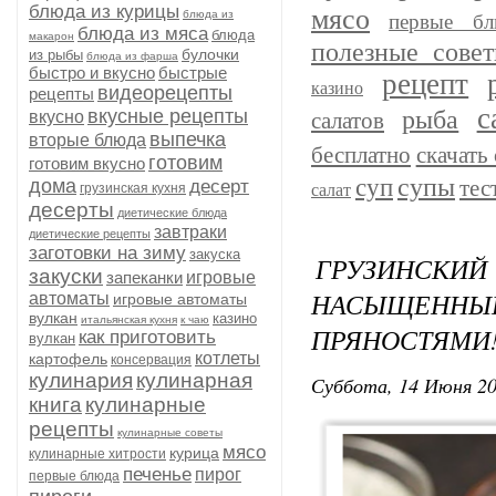
блюда из курицы
мясо
блюда из
первые бл
блюда из мяса
блюда
макарон
полезные сове
булочки
из рыбы
блюда из фарша
быстро и вкусно
быстрые
рецепт
казино
видеорецепты
рецепты
с
рыба
вкусные рецепты
вкусно
салатов
выпечка
вторые блюда
бесплатно
скачать 
готовим
готовим вкусно
супы
суп
дома
тес
десерт
грузинская кухня
салат
десерты
диетические блюда
завтраки
диетические рецепты
заготовки на зиму
закуска
ГРУЗИНСКИЙ 
закуски
запеканки
игровые
НАСЫЩЕНН
автоматы
игровые автоматы
вулкан
казино
итальянская кухня
к чаю
ПРЯНОСТЯМИ
как приготовить
вулкан
котлеты
картофель
консервация
кулинария
кулинарная
Суббота, 14 Июня 20
книга
кулинарные
рецепты
кулинарные советы
мясо
курица
кулинарные хитрости
печенье
пирог
первые блюда