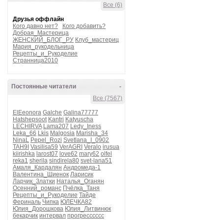
Все (6)
Друзья оффлайн
Кого давно нет?
Кого добавить?
Добрая_Мастерица
ЖЕНСКИЙ_БЛОГ_РУ
Клуб_мастериц
Мария_рукодельница
Рецепты_и_Рукоделие
Странница2010
Постоянные читатели
-
Все (7567)
ElEeonora
Galche
Galina77777
Hatshepsoot
Kantri
Katyuscha
LECHIRVA
Lama207
Ledy_Iness
Leka_66
Lkis
Malgosia
Marisha_34
NinaL
Pepel_Rozi
Svetlana_I_0902
TAH9I
Vasilisa59
VerAGRI
Veralo
irusua
kiirishka
larost07
love62
mary62
olfel
reka1
sherila
sindirela80
svet-lana51
Амаля_Кардалян
Андромеда-1
Валентина_Шиенок
Ларисик
Ларчик_Златки
Наталья_Оганян
Осенний_романс
Пчёлка_Таня
Рецепты_и_Рукоделие
Тайде
Фериналь
Чипка
ЮЛЕЧКА82
Юлия_Дорошкова
Юлия_Литвинюк
бекарчик
интервал
прогресссссс