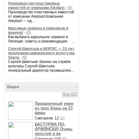
Производство пластиковых
емкостей от компании Aleplast
-
(0)
Производство пластиковых емкостей
от компании Aleplast Компания
Aleplast — од...
Красивые зеркала в прихожую и
ванную!
-
(0)
Как выбрать идеальное зеркало в
Липецке: советы и рекомендации ...
Сергей Шмотьев и ФОРЭС — 15 лет
поддержки камнерезного искусства
Урала
-
(0)
Сергей Шмотьев: бизнес на службе
культуры Сергей Шмотьев,
генеральный директор промышлен...
Видео
-
Все (22)
Праздничный ужин
из трех блюд на 23
февр
Смотрели: 12
(1)
БАСТУРМА ПО-
АРМЯНСКИ! Очень
простой и вк