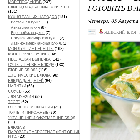
МОРЕПРОДУКТОВ
(237)
ГОТОВИТЬ В Л
БЛИНЫ,ОЛАДЬЯ,ПИРОЖКИ И Т.П.
(191)
КУХНЯ РАЗНЫХ НАРОДОВ
(181)
Четверг, 05 Августа 
Восточная кухня
(11)
Азиатская кухня
(8)
ЖЕНСКИЙ_БЛОГ_
Европейская кухня
(7)
Средиземноморская кухня
(2)
Латино-американская кухня.
(1)
МОИ ЛУЧШИЕ РЕЦЕПТЫ
(168)
КОНСЕРВИРОВАНИЕ
(148)
НЕСЛАДКАЯ ВЫПЕЧКА
(142)
СУПЫ и ПЕРВЫЕ БЛЮДА
(133)
ВТОРЫЕ БЛЮДА
(116)
ДИЕТИЧЕСКИЕ БЛЮДА
(98)
БЛЮДА ДЛЯ ДЕТЕЙ
(94)
НАПИТКИ
(68)
СОУСЫ
(66)
ДЛЯ МУЖЧИН
(52)
ТЕСТО
(52)
О ПОЛЕЗНОМ ПИТАНИИ
(43)
ТОРТЫ И ПИРОЖНЫЕ
(39)
УКРАШЕНИЕ И ОФОРМЛЕНИЕ БЛЮД
(38)
БЛЮДА В
ПАРОВАРКЕ,АЭРОГРИЛЕ,ФРИТЮРНИЦЕ
И т.д.
(28)