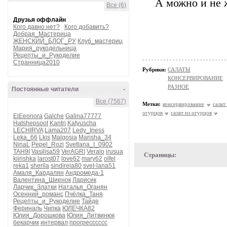
А можно и не 
Все (6)
Друзья оффлайн
Кого давно нет?
Кого добавить?
Добрая_Мастерица
ЖЕНСКИЙ_БЛОГ_РУ
Клуб_мастериц
Мария_рукодельница
Рецепты_и_Рукоделие
Странница2010
Рубрики:
САЛАТЫ
КОНСЕРВИРОВАНИЕ
РАЗНОЕ
Постоянные читатели
-
Все (7567)
Метки:
консервирование
салат
огурцов
салат из огурцов
ElEeonora
Galche
Galina77777
Hatshepsoot
Kantri
Katyuscha
LECHIRVA
Lama207
Ledy_Iness
Leka_66
Lkis
Malgosia
Marisha_34
NinaL
Pepel_Rozi
Svetlana_I_0902
TAH9I
Vasilisa59
VerAGRI
Veralo
irusua
Страницы:
kiirishka
larost07
love62
mary62
olfel
reka1
sherila
sindirela80
svet-lana51
Амаля_Кардалян
Андромеда-1
Валентина_Шиенок
Ларисик
Ларчик_Златки
Наталья_Оганян
Осенний_романс
Пчёлка_Таня
Рецепты_и_Рукоделие
Тайде
Фериналь
Чипка
ЮЛЕЧКА82
Юлия_Дорошкова
Юлия_Литвинюк
бекарчик
интервал
прогресссссс