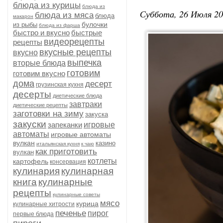
блюда из курицы
блюда из
Суббота, 26 Июля 20
блюда из мяса
блюда
макарон
булочки
из рыбы
блюда из фарша
быстро и вкусно
быстрые
видеорецепты
рецепты
вкусные рецепты
вкусно
выпечка
вторые блюда
готовим
готовим вкусно
дома
десерт
грузинская кухня
десерты
диетические блюда
завтраки
диетические рецепты
заготовки на зиму
закуска
закуски
запеканки
игровые
автоматы
игровые автоматы
вулкан
казино
итальянская кухня
к чаю
как приготовить
вулкан
котлеты
картофель
консервация
кулинария
кулинарная
книга
кулинарные
рецепты
кулинарные советы
мясо
курица
кулинарные хитрости
печенье
пирог
первые блюда