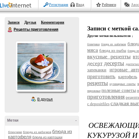
Регистрация
Вход
Рейтинги
Авос
Записи
Друзья
Комментарии
Записи с меткой са
Рецепты приготовления
Другие метки пользователя ↓
блюда
блинчики
блюда из кабачков
мяса
блюда из рыбы
блюда и
вкусные рецепты
вт
десерты
десерт
диетиче
игровые авт
запеканки
приготовить
картофель
рецепты
кулинарные советы
полезные советы
п
пирожные
приготовления
рецепт
В друзья
сладкая вы
с depositfiles
Метки
-
ОСВЕЖАЮЩ
блюда из
КУКУРУЗОЙ И
блинчики
блюда из кабачков
картофеля
блюда из картошки