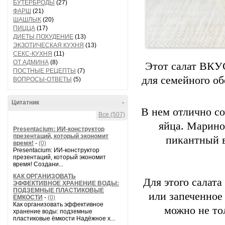
БУТЕРБРОДЫ
(27)
ФАРШ
(21)
ШАШЛЫК
(20)
ПИЦЦА
(17)
ДИЕТЫ,ПОХУДЕНИЕ
(13)
ЭКЗОТИЧЕСКАЯ КУХНЯ
(13)
СЕКС-КУХНЯ
(11)
ОТ АДМИНА
(8)
Этот салат ВКУ
ПОСТНЫЕ РЕЦЕПТЫ
(7)
для семейного о
ВОПРОСЫ-ОТВЕТЫ
(5)
Цитатник
-
В нем отлично со
Все (507)
яйца. Марино
Presentacium: ИИ‑конструктор
презентаций, который экономит
пикантный в
время!
-
(0)
Presentacium: ИИ‑конструктор
презентаций, который экономит
время! Создани...
КАК ОРГАНИЗОВАТЬ
Для этого салата
ЭФФЕКТИВНОЕ ХРАНЕНИЕ ВОДЫ:
ПОДЗЕМНЫЕ ПЛАСТИКОВЫЕ
или запеченно
ЁМКОСТИ
-
(0)
Как организовать эффективное
можно не то
хранение воды: подземные
пластиковые ёмкости Надёжное х...