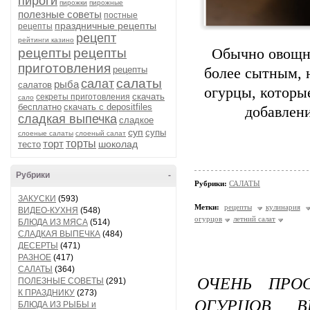
пироги
пирожки
пирожные
полезные советы
постные
праздничные рецепты
рецепты
рецепт
рейтинги казино
рецепты
рецепты
Обычно овощны
приготовления
рецепты
более сытным, 
салаты
салат
рыба
салатов
огурцы, которы
скачать
секреты приготовления
сало
бесплатно
скачать с depositfiles
добавлен
сладкая выпечка
сладкое
суп
супы
слоеные салаты
слоеный салат
торт
торты
шоколад
тесто
Рубрики
-
Рубрики:
САЛАТЫ
ЗАКУСКИ
(593)
Метки:
рецепты
кулинария
ВИДЕО-КУХНЯ
(548)
огурцов
летний салат
БЛЮДА ИЗ МЯСА
(514)
СЛАДКАЯ ВЫПЕЧКА
(484)
ДЕСЕРТЫ
(471)
РАЗНОЕ
(417)
САЛАТЫ
(364)
ОЧЕНЬ ПРО
ПОЛЕЗНЫЕ СОВЕТЫ
(291)
К ПРАЗДНИКУ
(273)
ОГУРЦОВ В
БЛЮДА ИЗ РЫБЫ и