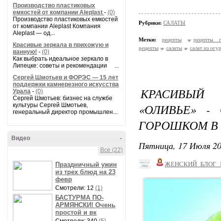
Производство пластиковых
емкостей от компании Aleplast
-
(0)
Производство пластиковых емкостей
Рубрики:
САЛАТЫ
от компании Aleplast Компания
Aleplast — од...
Метки:
рецепты
рецепты п
Красивые зеркала в прихожую и
рецепты
салаты
салат из огу
ванную!
-
(0)
Как выбрать идеальное зеркало в
Липецке: советы и рекомендации ...
Сергей Шмотьев и ФОРЭС — 15 лет
поддержки камнерезного искусства
КРАСИВЫЙ
Урала
-
(0)
Сергей Шмотьев: бизнес на службе
«ОЛИВЬЕ» -
культуры Сергей Шмотьев,
генеральный директор промышлен...
ГОРОШКОМ В 
Видео
-
Пятница, 17 Июля 20
Все (22)
ЖЕНСКИЙ_БЛОГ_
Праздничный ужин
из трех блюд на 23
февр
Смотрели: 12
(1)
БАСТУРМА ПО-
АРМЯНСКИ! Очень
простой и вк