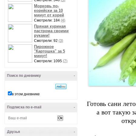
Смотрели: 340
(5)
Морковь по-
корейски за 10
минут от корей
Смотрели: 184
(4)
Пряная куриная
пастрома своими
руками!
Смотрели: 92
(3)
Пирожное
"Картошка" за 5
минут!
Смотрели: 1095
(7)
Поиск по дневнику
-
в этом дневнике
Готовь сани лето
Подписка по e-mail
-
а вот такую 
откр
Друзья
-