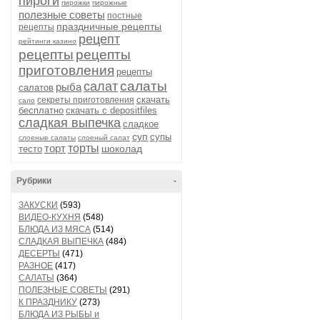
пироги
пирожки
пирожные
полезные советы
постные
праздничные рецепты
рецепты
рецепт
рейтинги казино
рецепты
рецепты
приготовления
рецепты
салаты
салат
рыба
салатов
скачать
секреты приготовления
сало
бесплатно
скачать с depositfiles
сладкая выпечка
сладкое
суп
супы
слоеные салаты
слоеный салат
торт
торты
шоколад
тесто
Рубрики
-
ЗАКУСКИ
(593)
ВИДЕО-КУХНЯ
(548)
БЛЮДА ИЗ МЯСА
(514)
СЛАДКАЯ ВЫПЕЧКА
(484)
ДЕСЕРТЫ
(471)
РАЗНОЕ
(417)
САЛАТЫ
(364)
ПОЛЕЗНЫЕ СОВЕТЫ
(291)
К ПРАЗДНИКУ
(273)
БЛЮДА ИЗ РЫБЫ и