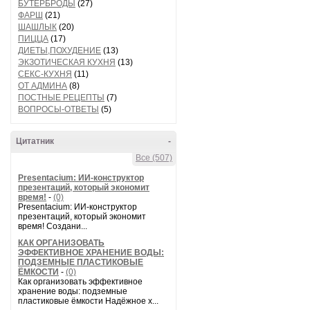
БУТЕРБРОДЫ
(27)
ФАРШ
(21)
ШАШЛЫК
(20)
ПИЦЦА
(17)
ДИЕТЫ,ПОХУДЕНИЕ
(13)
ЭКЗОТИЧЕСКАЯ КУХНЯ
(13)
СЕКС-КУХНЯ
(11)
ОТ АДМИНА
(8)
ПОСТНЫЕ РЕЦЕПТЫ
(7)
ВОПРОСЫ-ОТВЕТЫ
(5)
Цитатник
-
Все (507)
Presentacium: ИИ‑конструктор
презентаций, который экономит
время!
-
(0)
Presentacium: ИИ‑конструктор
презентаций, который экономит
время! Создани...
КАК ОРГАНИЗОВАТЬ
ЭФФЕКТИВНОЕ ХРАНЕНИЕ ВОДЫ:
ПОДЗЕМНЫЕ ПЛАСТИКОВЫЕ
ЁМКОСТИ
-
(0)
Как организовать эффективное
хранение воды: подземные
пластиковые ёмкости Надёжное х...