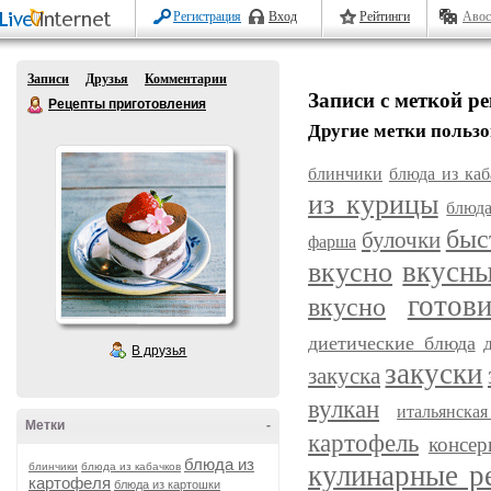
Регистрация
Вход
Рейтинги
Авос
Записи
Друзья
Комментарии
Записи с меткой р
Рецепты приготовления
Другие метки пользо
блинчики
блюда из каб
из курицы
блюда
быс
булочки
фарша
вкусн
вкусно
готов
вкусно
диетические блюда
В друзья
закуски
закуска
вулкан
итальянска
Метки
-
картофель
консер
блюда из
кулинарные р
блинчики
блюда из кабачков
картофеля
блюда из картошки