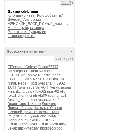
Все (6)
Друзья оффлайн
Кого давно нет?
Кого добавить?
Добрая_Мастерица
ЖЕНСКИЙ_БЛОГ_РУ
Клуб_мастериц
Мария_рукодельница
Рецепты_и_Рукоделие
Странница2010
Постоянные читатели
-
Все (7567)
ElEeonora
Galche
Galina77777
Hatshepsoot
Kantri
Katyuscha
LECHIRVA
Lama207
Ledy_Iness
Leka_66
Lkis
Malgosia
Marisha_34
NinaL
Pepel_Rozi
Svetlana_I_0902
TAH9I
Vasilisa59
VerAGRI
Veralo
irusua
kiirishka
larost07
love62
mary62
olfel
reka1
sherila
sindirela80
svet-lana51
Амаля_Кардалян
Андромеда-1
Валентина_Шиенок
Ларисик
Ларчик_Златки
Наталья_Оганян
Осенний_романс
Пчёлка_Таня
Рецепты_и_Рукоделие
Тайде
Фериналь
Чипка
ЮЛЕЧКА82
Юлия_Дорошкова
Юлия_Литвинюк
бекарчик
интервал
прогресссссс