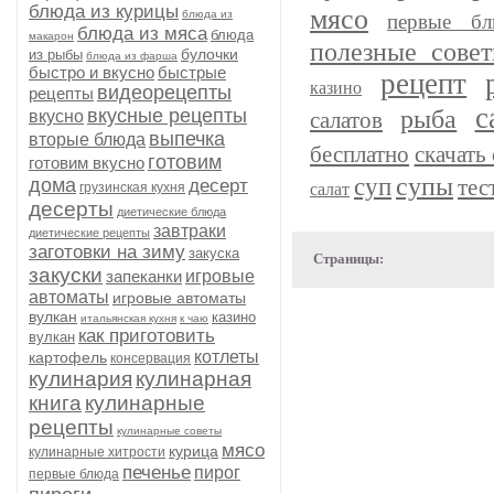
блюда из курицы
мясо
блюда из
первые бл
блюда из мяса
блюда
макарон
полезные сове
булочки
из рыбы
блюда из фарша
быстро и вкусно
быстрые
рецепт
казино
видеорецепты
рецепты
с
рыба
вкусные рецепты
вкусно
салатов
выпечка
вторые блюда
бесплатно
скачать 
готовим
готовим вкусно
супы
суп
дома
тес
десерт
грузинская кухня
салат
десерты
диетические блюда
завтраки
диетические рецепты
заготовки на зиму
закуска
Страницы:
закуски
запеканки
игровые
автоматы
игровые автоматы
вулкан
казино
итальянская кухня
к чаю
как приготовить
вулкан
котлеты
картофель
консервация
кулинария
кулинарная
книга
кулинарные
рецепты
кулинарные советы
мясо
курица
кулинарные хитрости
печенье
пирог
первые блюда