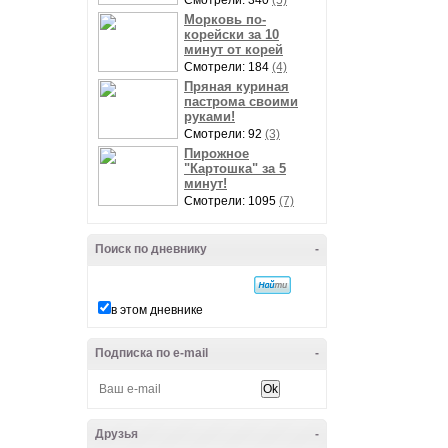
Смотрели: 340
(5)
Морковь по-
корейски за 10
минут от корей
Смотрели: 184
(4)
Пряная куриная
пастрома своими
руками!
Смотрели: 92
(3)
Пирожное
"Картошка" за 5
минут!
Смотрели: 1095
(7)
Поиск по дневнику
-
в этом дневнике
Подписка по e-mail
-
Друзья
-