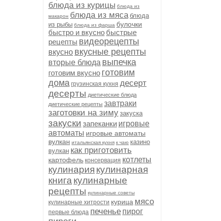
блюда из курицы
блюда из
блюда из мяса
блюда
макарон
булочки
из рыбы
блюда из фарша
быстро и вкусно
быстрые
видеорецепты
рецепты
вкусные рецепты
вкусно
выпечка
вторые блюда
готовим
готовим вкусно
дома
десерт
грузинская кухня
десерты
диетические блюда
завтраки
диетические рецепты
заготовки на зиму
закуска
закуски
запеканки
игровые
автоматы
игровые автоматы
вулкан
казино
итальянская кухня
к чаю
как приготовить
вулкан
котлеты
картофель
консервация
кулинария
кулинарная
книга
кулинарные
рецепты
кулинарные советы
мясо
курица
кулинарные хитрости
печенье
пирог
первые блюда