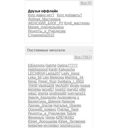
Все (6)
Друзья оффлайн
Кого давно нет?
Кого добавить?
Добрая_Мастерица
ЖЕНСКИЙ_БЛОГ_РУ
Клуб_мастериц
Мария_рукодельница
Рецепты_и_Рукоделие
Странница2010
Постоянные читатели
-
Все (7567)
ElEeonora
Galche
Galina77777
Hatshepsoot
Kantri
Katyuscha
LECHIRVA
Lama207
Ledy_Iness
Leka_66
Lkis
Malgosia
Marisha_34
NinaL
Pepel_Rozi
Svetlana_I_0902
TAH9I
Vasilisa59
VerAGRI
Veralo
irusua
kiirishka
larost07
love62
mary62
olfel
reka1
sherila
sindirela80
svet-lana51
Амаля_Кардалян
Андромеда-1
Валентина_Шиенок
Ларисик
Ларчик_Златки
Наталья_Оганян
Осенний_романс
Пчёлка_Таня
Рецепты_и_Рукоделие
Тайде
Фериналь
Чипка
ЮЛЕЧКА82
Юлия_Дорошкова
Юлия_Литвинюк
бекарчик
интервал
прогресссссс