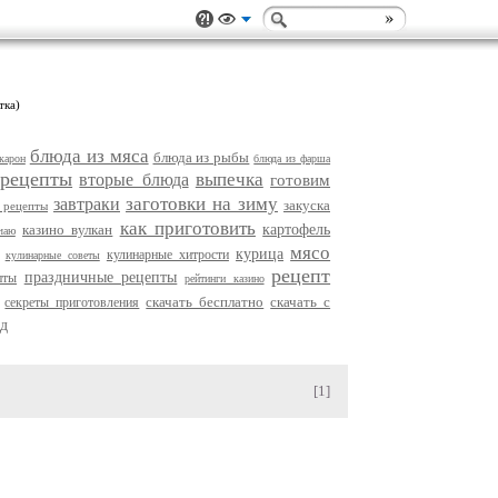
тка)
блюда из мяса
блюда из рыбы
карон
блюда из фарша
 рецепты
выпечка
вторые блюда
готовим
заготовки на зиму
завтраки
закуска
 рецепты
как приготовить
казино вулкан
картофель
чаю
мясо
курица
кулинарные хитрости
кулинарные советы
рецепт
праздничные рецепты
пты
рейтинги казино
скачать бесплатно
скачать с
секреты приготовления
д
[1]