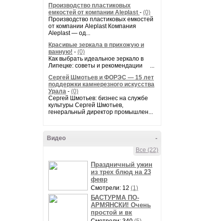
Производство пластиковых
емкостей от компании Aleplast
-
(0)
Производство пластиковых емкостей
от компании Aleplast Компания
Aleplast — од...
Красивые зеркала в прихожую и
ванную!
-
(0)
Как выбрать идеальное зеркало в
Липецке: советы и рекомендации ...
Сергей Шмотьев и ФОРЭС — 15 лет
поддержки камнерезного искусства
Урала
-
(0)
Сергей Шмотьев: бизнес на службе
культуры Сергей Шмотьев,
генеральный директор промышлен...
Видео
-
Все (22)
Праздничный ужин
из трех блюд на 23
февр
Смотрели: 12
(1)
БАСТУРМА ПО-
АРМЯНСКИ! Очень
простой и вк