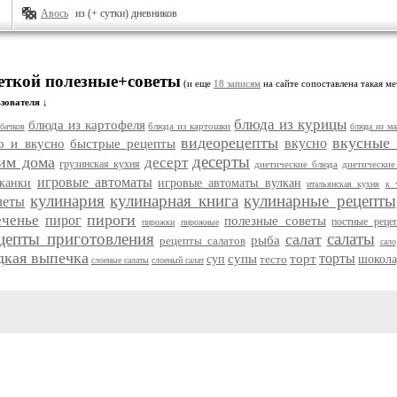
Авось
из (+ сутки) дневников
меткой полезные+советы
(и еще
18 записям
на сайте сопоставлена такая ме
зователя ↓
блюда из курицы
блюда из картофеля
блюда из картошки
бачков
блюда из ма
видеорецепты
вкусные
вкусно
о и вкусно
быстрые рецепты
десерты
им дома
десерт
грузинская кухня
диетические блюда
диетические
игровые автоматы
еканки
игровые автоматы вулкан
итальянская кухня
к 
кулинария
кулинарная книга
кулинарные рецепты
леты
пироги
еченье
пирог
полезные советы
постные реце
пирожки
пирожные
цепты приготовления
салаты
салат
рыба
рецепты салатов
сало
дкая выпечка
торты
супы
торт
суп
тесто
шокола
слоеные салаты
слоеный салат