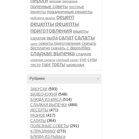
пироги
пирожки
пирожные
полезные советы
постные
праздничные рецепты
рецепты
рецепт
рейтинги казино
рецепты
рецепты
приготовления
рецепты
салаты
салат
рыба
салатов
скачать
секреты приготовления
сало
бесплатно
скачать с depositfiles
сладкая выпечка
сладкое
суп
супы
слоеные салаты
слоеный салат
торт
торты
шоколад
тесто
Рубрики
-
ЗАКУСКИ
(593)
ВИДЕО-КУХНЯ
(548)
БЛЮДА ИЗ МЯСА
(514)
СЛАДКАЯ ВЫПЕЧКА
(484)
ДЕСЕРТЫ
(471)
РАЗНОЕ
(417)
САЛАТЫ
(364)
ПОЛЕЗНЫЕ СОВЕТЫ
(291)
К ПРАЗДНИКУ
(273)
БЛЮДА ИЗ РЫБЫ и