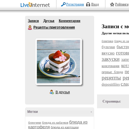
Регистрация
Вход
Рейтинги
Записи
Друзья
Комментарии
Записи с 
Рецепты приготовления
Другие метки поль
блинчики
блюда из ка
быстр
булочки
готов
вкусно
закуски
зап
кот
консервация
п
первые блюда
рецепты
ре
сла
depositfiles
В друзья
Страницы:
Метки
-
блюда из
блинчики
блюда из кабачков
картофеля
блюда из картошки