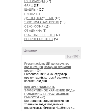
БУТЕРБРОДЫ
(27)
ФАРШ
(21)
ШАШЛЫК
(20)
ПИЦЦА
(17)
ДИЕТЫ,ПОХУДЕНИЕ
(13)
ЭКЗОТИЧЕСКАЯ КУХНЯ
(13)
СЕКС-КУХНЯ
(11)
ОТ АДМИНА
(8)
ПОСТНЫЕ РЕЦЕПТЫ
(7)
ВОПРОСЫ-ОТВЕТЫ
(5)
Цитатник
-
Все (507)
Presentacium: ИИ‑конструктор
презентаций, который экономит
время!
-
(0)
Presentacium: ИИ‑конструктор
презентаций, который экономит
время! Создани...
КАК ОРГАНИЗОВАТЬ
ЭФФЕКТИВНОЕ ХРАНЕНИЕ ВОДЫ:
ПОДЗЕМНЫЕ ПЛАСТИКОВЫЕ
ЁМКОСТИ
-
(0)
Как организовать эффективное
хранение воды: подземные
пластиковые ёмкости Надёжное х...