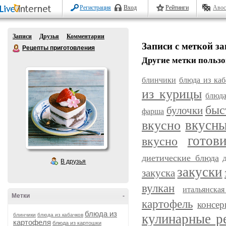
Регистрация
Вход
Рейтинги
Авос
Записи
Друзья
Комментарии
Записи с меткой з
Рецепты приготовления
Другие метки пользо
блинчики
блюда из каб
из курицы
блюда
быс
булочки
фарша
вкусн
вкусно
готов
вкусно
диетические блюда
В друзья
закуски
закуска
вулкан
итальянска
Метки
-
картофель
консер
блюда из
кулинарные р
блинчики
блюда из кабачков
картофеля
блюда из картошки