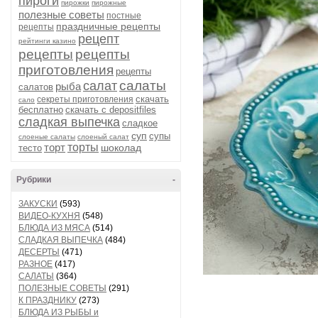
пироги
пирожки
пирожные
полезные советы
постные
праздничные рецепты
рецепты
рецепт
рейтинги казино
рецепты
рецепты
приготовления
рецепты
салаты
салат
рыба
салатов
скачать
секреты приготовления
сало
бесплатно
скачать с depositfiles
сладкая выпечка
сладкое
суп
супы
слоеные салаты
слоеный салат
торт
торты
шоколад
тесто
Рубрики
-
ЗАКУСКИ
(593)
ВИДЕО-КУХНЯ
(548)
БЛЮДА ИЗ МЯСА
(514)
СЛАДКАЯ ВЫПЕЧКА
(484)
ДЕСЕРТЫ
(471)
РАЗНОЕ
(417)
САЛАТЫ
(364)
ПОЛЕЗНЫЕ СОВЕТЫ
(291)
К ПРАЗДНИКУ
(273)
БЛЮДА ИЗ РЫБЫ и