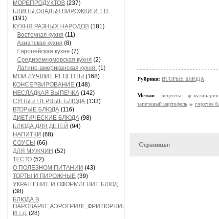
МОРЕПРОДУКТОВ
(237)
БЛИНЫ,ОЛАДЬЯ,ПИРОЖКИ И Т.П.
(191)
КУХНЯ РАЗНЫХ НАРОДОВ
(181)
Восточная кухня
(11)
Азиатская кухня
(8)
Европейская кухня
(7)
Средиземноморская кухня
(2)
Латино-американская кухня.
(1)
МОИ ЛУЧШИЕ РЕЦЕПТЫ
(168)
Рубрики:
ВТОРЫЕ БЛЮДА
КОНСЕРВИРОВАНИЕ
(148)
НЕСЛАДКАЯ ВЫПЕЧКА
(142)
Метки:
рецепты
кулинария
СУПЫ и ПЕРВЫЕ БЛЮДА
(133)
запеченый картофель
горячее 
ВТОРЫЕ БЛЮДА
(116)
ДИЕТИЧЕСКИЕ БЛЮДА
(98)
БЛЮДА ДЛЯ ДЕТЕЙ
(94)
НАПИТКИ
(68)
СОУСЫ
(66)
Страницы:
ДЛЯ МУЖЧИН
(52)
ТЕСТО
(52)
О ПОЛЕЗНОМ ПИТАНИИ
(43)
ТОРТЫ И ПИРОЖНЫЕ
(39)
УКРАШЕНИЕ И ОФОРМЛЕНИЕ БЛЮД
(38)
БЛЮДА В
ПАРОВАРКЕ,АЭРОГРИЛЕ,ФРИТЮРНИЦЕ
И т.д.
(28)