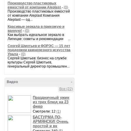
Производство пластиковых
емкостей от компании Aleplast
-
(0)
Производство пластиковых емкостей
от компании Aleplast Компания
Aleplast — од...
Красивые зеркала в прихожую и
ванную!
-
(0)
Как выбрать идеальное зеркало в
Липецке: советы и рекомендации ...
Сергей Шмотьев и ФОРЭС — 15 лет
поддержки камнерезного искусства
Урала
-
(0)
Сергей Шмотьев: бизнес на службе
культуры Сергей Шмотьев,
генеральный директор промышлен...
Видео
-
Все (22)
Праздничный ужин
из трех блюд на 23
февр
Смотрели: 12
(1)
БАСТУРМА ПО-
АРМЯНСКИ! Очень
простой и вк