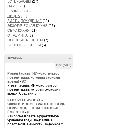
БУТЕРБРОДЫ
(27)
ФАРШ
(21)
ШАШЛЫК
(20)
ПИЦЦА
(17)
ДИЕТЫ,ПОХУДЕНИЕ
(13)
ЭКЗОТИЧЕСКАЯ КУХНЯ
(13)
СЕКС-КУХНЯ
(11)
ОТ АДМИНА
(8)
ПОСТНЫЕ РЕЦЕПТЫ
(7)
ВОПРОСЫ-ОТВЕТЫ
(5)
Цитатник
-
Все (507)
Presentacium: ИИ‑конструктор
презентаций, который экономит
время!
-
(0)
Presentacium: ИИ‑конструктор
презентаций, который экономит
время! Создани...
КАК ОРГАНИЗОВАТЬ
ЭФФЕКТИВНОЕ ХРАНЕНИЕ ВОДЫ:
ПОДЗЕМНЫЕ ПЛАСТИКОВЫЕ
ЁМКОСТИ
-
(0)
Как организовать эффективное
хранение воды: подземные
пластиковые ёмкости Надёжное х...