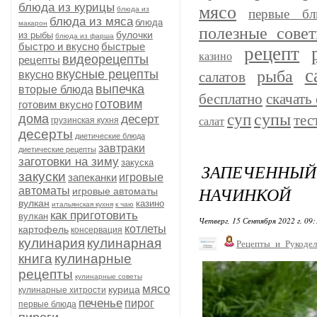
блюда из курицы
мясо
блюда из
первые бл
блюда из мяса
блюда
макарон
полезные сове
булочки
из рыбы
блюда из фарша
быстро и вкусно
быстрые
рецепт
казино
видеорецепты
рецепты
с
рыба
вкусные рецепты
вкусно
салатов
выпечка
вторые блюда
бесплатно
скачать 
готовим
готовим вкусно
супы
суп
дома
тес
десерт
грузинская кухня
салат
десерты
диетические блюда
завтраки
диетические рецепты
заготовки на зиму
закуска
ЗАПЕЧЕНН
закуски
запеканки
игровые
НАЧИНКОЙ
автоматы
игровые автоматы
вулкан
казино
итальянская кухня
к чаю
как приготовить
вулкан
Четверг, 15 Сентября 2022 г. 09
котлеты
картофель
консервация
кулинария
кулинарная
Рецепты_и_Рукодел
книга
кулинарные
рецепты
кулинарные советы
мясо
курица
кулинарные хитрости
печенье
пирог
первые блюда