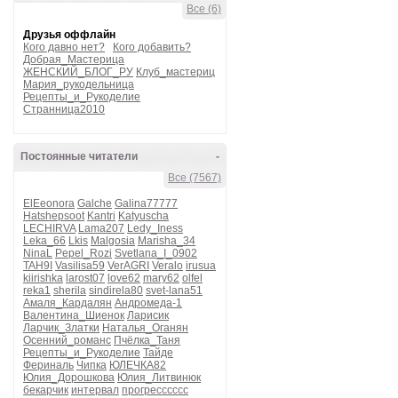
Все (6)
Друзья оффлайн
Кого давно нет?
Кого добавить?
Добрая_Мастерица
ЖЕНСКИЙ_БЛОГ_РУ
Клуб_мастериц
Мария_рукодельница
Рецепты_и_Рукоделие
Странница2010
Постоянные читатели
-
Все (7567)
ElEeonora
Galche
Galina77777
Hatshepsoot
Kantri
Katyuscha
LECHIRVA
Lama207
Ledy_Iness
Leka_66
Lkis
Malgosia
Marisha_34
NinaL
Pepel_Rozi
Svetlana_I_0902
TAH9I
Vasilisa59
VerAGRI
Veralo
irusua
kiirishka
larost07
love62
mary62
olfel
reka1
sherila
sindirela80
svet-lana51
Амаля_Кардалян
Андромеда-1
Валентина_Шиенок
Ларисик
Ларчик_Златки
Наталья_Оганян
Осенний_романс
Пчёлка_Таня
Рецепты_и_Рукоделие
Тайде
Фериналь
Чипка
ЮЛЕЧКА82
Юлия_Дорошкова
Юлия_Литвинюк
бекарчик
интервал
прогресссссс