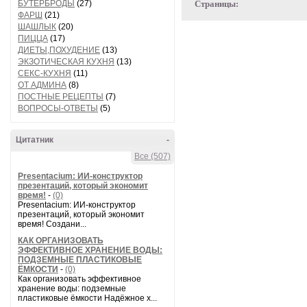
БУТЕРБРОДЫ
(27)
Страницы:
ФАРШ
(21)
ШАШЛЫК
(20)
ПИЦЦА
(17)
ДИЕТЫ,ПОХУДЕНИЕ
(13)
ЭКЗОТИЧЕСКАЯ КУХНЯ
(13)
СЕКС-КУХНЯ
(11)
ОТ АДМИНА
(8)
ПОСТНЫЕ РЕЦЕПТЫ
(7)
ВОПРОСЫ-ОТВЕТЫ
(5)
Цитатник
-
Все (507)
Presentacium: ИИ‑конструктор
презентаций, который экономит
время!
-
(0)
Presentacium: ИИ‑конструктор
презентаций, который экономит
время! Создани...
КАК ОРГАНИЗОВАТЬ
ЭФФЕКТИВНОЕ ХРАНЕНИЕ ВОДЫ:
ПОДЗЕМНЫЕ ПЛАСТИКОВЫЕ
ЁМКОСТИ
-
(0)
Как организовать эффективное
хранение воды: подземные
пластиковые ёмкости Надёжное х...