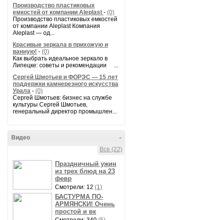
Производство пластиковых
емкостей от компании Aleplast
-
(0)
Производство пластиковых емкостей
от компании Aleplast Компания
Aleplast — од...
Красивые зеркала в прихожую и
ванную!
-
(0)
Как выбрать идеальное зеркало в
Липецке: советы и рекомендации ...
Сергей Шмотьев и ФОРЭС — 15 лет
поддержки камнерезного искусства
Урала
-
(0)
Сергей Шмотьев: бизнес на службе
культуры Сергей Шмотьев,
генеральный директор промышлен...
Видео
-
Все (22)
Праздничный ужин
из трех блюд на 23
февр
Смотрели: 12
(1)
БАСТУРМА ПО-
АРМЯНСКИ! Очень
простой и вк