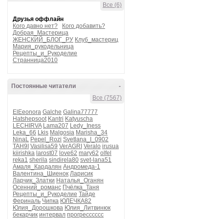
Все (6)
Друзья оффлайн
Кого давно нет?
Кого добавить?
Добрая_Мастерица
ЖЕНСКИЙ_БЛОГ_РУ
Клуб_мастериц
Мария_рукодельница
Рецепты_и_Рукоделие
Странница2010
Постоянные читатели
-
Все (7567)
ElEeonora
Galche
Galina77777
Hatshepsoot
Kantri
Katyuscha
LECHIRVA
Lama207
Ledy_Iness
Leka_66
Lkis
Malgosia
Marisha_34
NinaL
Pepel_Rozi
Svetlana_I_0902
TAH9I
Vasilisa59
VerAGRI
Veralo
irusua
kiirishka
larost07
love62
mary62
olfel
reka1
sherila
sindirela80
svet-lana51
Амаля_Кардалян
Андромеда-1
Валентина_Шиенок
Ларисик
Ларчик_Златки
Наталья_Оганян
Осенний_романс
Пчёлка_Таня
Рецепты_и_Рукоделие
Тайде
Фериналь
Чипка
ЮЛЕЧКА82
Юлия_Дорошкова
Юлия_Литвинюк
бекарчик
интервал
прогресссссс