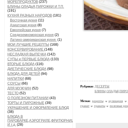
МОРЕПРОДУКТОВ
(237)
БЛИНЫ,ОЛАДЬЯ,ПИРОЖКИ И Т.П.
(191)
КУХНЯ РАЗНЫХ НАРОДОВ
(181)
Восточная кухня
(11)
Азиатская кухня
(8)
Европейская кухня
(7)
Средиземноморская кухня
(2)
Латино-американская кухня.
(1)
МОИ ЛУЧШИЕ РЕЦЕПТЫ
(168)
КОНСЕРВИРОВАНИЕ
(148)
НЕСЛАДКАЯ ВЫПЕЧКА
(142)
СУПЫ и ПЕРВЫЕ БЛЮДА
(133)
ВТОРЫЕ БЛЮДА
(116)
ДИЕТИЧЕСКИЕ БЛЮДА
(98)
БЛЮДА ДЛЯ ДЕТЕЙ
(94)
НАПИТКИ
(68)
СОУСЫ
(66)
Рубрики:
ДЕСЕРТЫ
ДЛЯ МУЖЧИН
(52)
БЛИНЫ,ОЛАДЬЯ,ПИРО
ТЕСТО
(52)
О ПОЛЕЗНОМ ПИТАНИИ
(43)
Метки:
рецепты
кулинария
ТОРТЫ И ПИРОЖНЫЕ
(39)
гранат
гранаты
полезные ре
УКРАШЕНИЕ И ОФОРМЛЕНИЕ БЛЮД
(38)
БЛЮДА В
ПАРОВАРКЕ,АЭРОГРИЛЕ,ФРИТЮРНИЦЕ
И т.д.
(28)