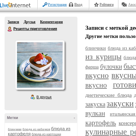
Регистрация
Вход
Рейтинги
Авос
Записи
Друзья
Комментарии
Записи с меткой де
Рецепты приготовления
Другие метки пользо
блинчики
блюда из каб
из курицы
блюда
быс
булочки
фарша
вкусн
вкусно
готов
вкусно
диетические блюда
В друзья
закуски
закуска
вулкан
итальянска
Метки
-
картофель
консер
блюда из
кулинарные р
блинчики
блюда из кабачков
картофеля
блюда из картошки