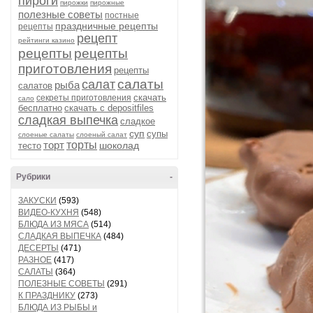
пироги
пирожки
пирожные
полезные советы
постные
праздничные рецепты
рецепты
рецепт
рейтинги казино
рецепты
рецепты
приготовления
рецепты
салаты
салат
рыба
салатов
скачать
секреты приготовления
сало
бесплатно
скачать с depositfiles
сладкая выпечка
сладкое
суп
супы
слоеные салаты
слоеный салат
торт
торты
шоколад
тесто
Рубрики
-
ЗАКУСКИ
(593)
ВИДЕО-КУХНЯ
(548)
БЛЮДА ИЗ МЯСА
(514)
СЛАДКАЯ ВЫПЕЧКА
(484)
ДЕСЕРТЫ
(471)
РАЗНОЕ
(417)
САЛАТЫ
(364)
ПОЛЕЗНЫЕ СОВЕТЫ
(291)
К ПРАЗДНИКУ
(273)
БЛЮДА ИЗ РЫБЫ и