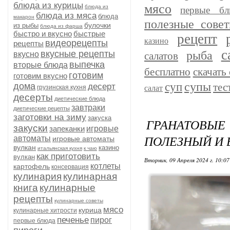
блюда из курицы
мясо
блюда из
первые бл
блюда из мяса
блюда
макарон
полезные сове
булочки
из рыбы
блюда из фарша
быстро и вкусно
быстрые
рецепт
казино
видеорецепты
рецепты
с
рыба
вкусные рецепты
вкусно
салатов
выпечка
вторые блюда
бесплатно
скачать 
готовим
готовим вкусно
супы
суп
дома
тес
десерт
грузинская кухня
салат
десерты
диетические блюда
завтраки
диетические рецепты
заготовки на зиму
закуска
ГРАНАТОВ
закуски
запеканки
игровые
ПОЛЕЗНЫЙ И 
автоматы
игровые автоматы
вулкан
казино
итальянская кухня
к чаю
как приготовить
вулкан
Вторник, 09 Апреля 2024 г. 10:0
котлеты
картофель
консервация
кулинария
кулинарная
книга
кулинарные
рецепты
кулинарные советы
мясо
курица
кулинарные хитрости
печенье
пирог
первые блюда