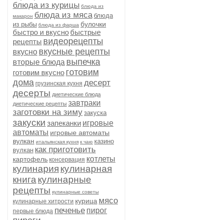
блюда из курицы
блюда из
блюда из мяса
блюда
макарон
булочки
из рыбы
блюда из фарша
быстро и вкусно
быстрые
видеорецепты
рецепты
вкусные рецепты
вкусно
выпечка
вторые блюда
готовим
готовим вкусно
дома
десерт
грузинская кухня
десерты
диетические блюда
завтраки
диетические рецепты
заготовки на зиму
закуска
закуски
запеканки
игровые
автоматы
игровые автоматы
вулкан
казино
итальянская кухня
к чаю
как приготовить
вулкан
котлеты
картофель
консервация
кулинария
кулинарная
книга
кулинарные
рецепты
кулинарные советы
мясо
курица
кулинарные хитрости
печенье
пирог
первые блюда