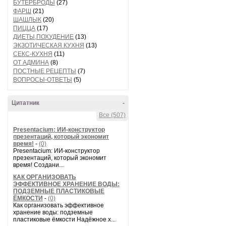
БУТЕРБРОДЫ
(27)
ФАРШ
(21)
ШАШЛЫК
(20)
ПИЦЦА
(17)
ДИЕТЫ,ПОХУДЕНИЕ
(13)
ЭКЗОТИЧЕСКАЯ КУХНЯ
(13)
СЕКС-КУХНЯ
(11)
ОТ АДМИНА
(8)
ПОСТНЫЕ РЕЦЕПТЫ
(7)
ВОПРОСЫ-ОТВЕТЫ
(5)
Цитатник
-
Все (507)
Presentacium: ИИ‑конструктор
презентаций, который экономит
время!
-
(0)
Presentacium: ИИ‑конструктор
презентаций, который экономит
время! Создани...
КАК ОРГАНИЗОВАТЬ
ЭФФЕКТИВНОЕ ХРАНЕНИЕ ВОДЫ:
ПОДЗЕМНЫЕ ПЛАСТИКОВЫЕ
ЁМКОСТИ
-
(0)
Как организовать эффективное
хранение воды: подземные
пластиковые ёмкости Надёжное х...