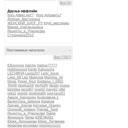
Все (6)
Друзья оффлайн
Кого давно нет?
Кого добавить?
Добрая_Мастерица
ЖЕНСКИЙ_БЛОГ_РУ
Клуб_мастериц
Мария_рукодельница
Рецепты_и_Рукоделие
Странница2010
Постоянные читатели
-
Все (7567)
ElEeonora
Galche
Galina77777
Hatshepsoot
Kantri
Katyuscha
LECHIRVA
Lama207
Ledy_Iness
Leka_66
Lkis
Malgosia
Marisha_34
NinaL
Pepel_Rozi
Svetlana_I_0902
TAH9I
Vasilisa59
VerAGRI
Veralo
irusua
kiirishka
larost07
love62
mary62
olfel
reka1
sherila
sindirela80
svet-lana51
Амаля_Кардалян
Андромеда-1
Валентина_Шиенок
Ларисик
Ларчик_Златки
Наталья_Оганян
Осенний_романс
Пчёлка_Таня
Рецепты_и_Рукоделие
Тайде
Фериналь
Чипка
ЮЛЕЧКА82
Юлия_Дорошкова
Юлия_Литвинюк
бекарчик
интервал
прогресссссс