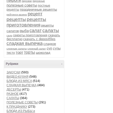
пироги
пирожки
пирожные
полезные советы
постные
праздничные рецепты
рецепты
рецепт
рейтинги казино
рецепты
рецепты
приготовления
рецепты
салаты
салат
рыба
салатов
скачать
секреты приготовления
сало
бесплатно
скачать с depositfiles
сладкая выпечка
сладкое
суп
супы
слоеные салаты
слоеный салат
торт
торты
шоколад
тесто
Рубрики
-
ЗАКУСКИ
(593)
ВИДЕО-КУХНЯ
(548)
БЛЮДА ИЗ МЯСА
(514)
СЛАДКАЯ ВЫПЕЧКА
(484)
ДЕСЕРТЫ
(471)
РАЗНОЕ
(417)
САЛАТЫ
(364)
ПОЛЕЗНЫЕ СОВЕТЫ
(291)
К ПРАЗДНИКУ
(273)
БЛЮДА ИЗ РЫБЫ и