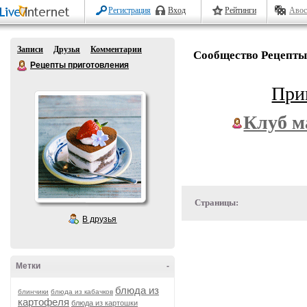
Регистрация
Вход
Рейтинги
Авос
Записи
Друзья
Комментарии
Сообщество Рецепты
Рецепты приготовления
При
Клуб м
Страницы:
В друзья
Метки
-
блюда из
блинчики
блюда из кабачков
картофеля
блюда из картошки