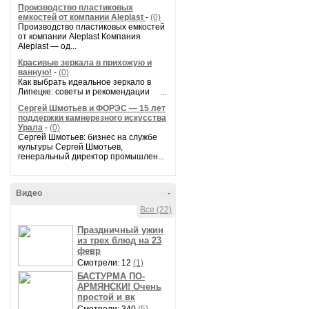
Производство пластиковых
емкостей от компании Aleplast
-
(0)
Производство пластиковых емкостей
от компании Aleplast Компания
Aleplast — од...
Красивые зеркала в прихожую и
ванную!
-
(0)
Как выбрать идеальное зеркало в
Липецке: советы и рекомендации ...
Сергей Шмотьев и ФОРЭС — 15 лет
поддержки камнерезного искусства
Урала
-
(0)
Сергей Шмотьев: бизнес на службе
культуры Сергей Шмотьев,
генеральный директор промышлен...
Видео
-
Все (22)
Праздничный ужин
из трех блюд на 23
февр
Смотрели: 12
(1)
БАСТУРМА ПО-
АРМЯНСКИ! Очень
простой и вк