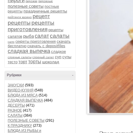
пироги
пирожки
пирожные
полезные советы
постные
праздничные рецепты
рецепты
рецепт
рейтинги казино
рецепты
рецепты
приготовления
рецепты
салаты
салат
рыба
салатов
скачать
секреты приготовления
сало
бесплатно
скачать с depositfiles
сладкая выпечка
сладкое
суп
супы
слоеные салаты
слоеный салат
торт
торты
шоколад
тесто
Рубрики
-
ЗАКУСКИ
(593)
ВИДЕО-КУХНЯ
(548)
БЛЮДА ИЗ МЯСА
(514)
СЛАДКАЯ ВЫПЕЧКА
(484)
ДЕСЕРТЫ
(471)
РАЗНОЕ
(417)
САЛАТЫ
(364)
ПОЛЕЗНЫЕ СОВЕТЫ
(291)
К ПРАЗДНИКУ
(273)
БЛЮДА ИЗ РЫБЫ и