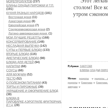
	Этот легкий и вкуснейший завтрак объединит всю семью за 
МОРЕПРОДУКТОВ
(237)
БЛИНЫ,ОЛАДЬЯ,ПИРОЖКИ И Т.П.
столом! Все к
(191)
утром сэконом
КУХНЯ РАЗНЫХ НАРОДОВ
(181)
Восточная кухня
(11)
Азиатская кухня
(8)
Европейская кухня
(7)
Средиземноморская кухня
(2)
Латино-американская кухня.
(1)
МОИ ЛУЧШИЕ РЕЦЕПТЫ
(168)
КОНСЕРВИРОВАНИЕ
(148)
НЕСЛАДКАЯ ВЫПЕЧКА
(142)
СУПЫ и ПЕРВЫЕ БЛЮДА
(133)
ВТОРЫЕ БЛЮДА
(116)
ДИЕТИЧЕСКИЕ БЛЮДА
(98)
БЛЮДА ДЛЯ ДЕТЕЙ
(94)
НАПИТКИ
(68)
Рубрики:
ЗАКУСКИ
СОУСЫ
(66)
БЛИНЫ,ОЛАДЬЯ,ПИРО
ДЛЯ МУЖЧИН
(52)
ТЕСТО
(52)
Метки:
рецепты
рецепты п
О ПОЛЕЗНОМ ПИТАНИИ
(43)
рецепты
блинчики
блинчики 
ТОРТЫ И ПИРОЖНЫЕ
(39)
завтраки
УКРАШЕНИЕ И ОФОРМЛЕНИЕ БЛЮД
(38)
БЛЮДА В
ПАРОВАРКЕ,АЭРОГРИЛЕ,ФРИТЮРНИЦЕ
И т.д.
(28)