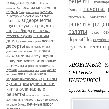
рецепты
кулинар
блюда из курицы
блюда из
блюда из мяса
печенье
блюда
макарон
блюда
булочки
из рыбы
блюда из фарша
быстро и вкусно
быстрые
постные рецепты
видеорецепты
рецепты
рецепты
рецеп
вкусные рецепты
вкусно
салаты
выпечка
вторые блюда
се
сало
готовим
готовим вкусно
depositfiles
скумбри
дома
десерт
грузинская кухня
то
десерты
суп
супы
тесто
диетические блюда
завтраки
диетические рецепты
заготовки на зиму
закуска
закуски
запеканки
игровые
ЛЮБИМЫЙ ЗА
автоматы
игровые автоматы
вулкан
казино
СЫТНЫЕ Б
итальянская кухня
к чаю
как приготовить
вулкан
НАЧИНКОЙ
котлеты
картофель
консервация
кулинария
кулинарная
книга
кулинарные
Среда, 25 Сентября 2
рецепты
кулинарные советы
мясо
курица
кулинарные хитрости
печенье
пирог
первые блюда