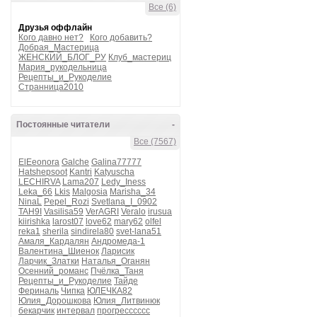
Все (6)
Друзья оффлайн
Кого давно нет?
Кого добавить?
Добрая_Мастерица
ЖЕНСКИЙ_БЛОГ_РУ
Клуб_мастериц
Мария_рукодельница
Рецепты_и_Рукоделие
Странница2010
Постоянные читатели
-
Все (7567)
ElEeonora
Galche
Galina77777
Hatshepsoot
Kantri
Katyuscha
LECHIRVA
Lama207
Ledy_Iness
Leka_66
Lkis
Malgosia
Marisha_34
NinaL
Pepel_Rozi
Svetlana_I_0902
TAH9I
Vasilisa59
VerAGRI
Veralo
irusua
kiirishka
larost07
love62
mary62
olfel
reka1
sherila
sindirela80
svet-lana51
Амаля_Кардалян
Андромеда-1
Валентина_Шиенок
Ларисик
Ларчик_Златки
Наталья_Оганян
Осенний_романс
Пчёлка_Таня
Рецепты_и_Рукоделие
Тайде
Фериналь
Чипка
ЮЛЕЧКА82
Юлия_Дорошкова
Юлия_Литвинюк
бекарчик
интервал
прогресссссс