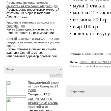
Производство пластиковых
· мука 1 стакан
емкостей от компании Aleplast
-
(0)
Производство пластиковых емкостей
· молоко 2 стака
от компании Aleplast Компания
Aleplast — од...
· ветчина 200 гр
Красивые зеркала в прихожую и
· сыр 100 гр
ванную!
-
(0)
Как выбрать идеальное зеркало в
· зелень по вкусу
Липецке: советы и рекомендации ...
Сергей Шмотьев и ФОРЭС — 15 лет
поддержки камнерезного искусства
Урала
-
(0)
Сергей Шмотьев: бизнес на службе
культуры Сергей Шмотьев,
Рубрики:
БЛИНЫ,ОЛАДЬЯ,ПИРО
генеральный директор промышлен...
Метки:
БЛИНЧИКИ С ВЕТЧИНО
блинчики с начинкой
кулинарн
Видео
-
Все (22)
Праздничный ужин
из трех блюд на 23
февр
Страницы:
Смотрели: 12
(1)
БАСТУРМА ПО-
АРМЯНСКИ! Очень
простой и вк