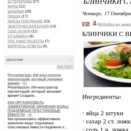
БЛИНЧИКИ С
БУТЕРБРОДЫ
(27)
ФАРШ
(21)
ШАШЛЫК
(20)
Четверг, 17 Октября
ПИЦЦА
(17)
ДИЕТЫ,ПОХУДЕНИЕ
(13)
Mellodika
все запис
ЭКЗОТИЧЕСКАЯ КУХНЯ
(13)
СЕКС-КУХНЯ
(11)
БЛИНЧИКИ С 
ОТ АДМИНА
(8)
ПОСТНЫЕ РЕЦЕПТЫ
(7)
ВОПРОСЫ-ОТВЕТЫ
(5)
Цитатник
-
Все (507)
Presentacium: ИИ‑конструктор
презентаций, который экономит
время!
-
(0)
Presentacium: ИИ‑конструктор
презентаций, который экономит
Ингредиенты:
время! Создани...
КАК ОРГАНИЗОВАТЬ
ЭФФЕКТИВНОЕ ХРАНЕНИЕ ВОДЫ:
ПОДЗЕМНЫЕ ПЛАСТИКОВЫЕ
· яйца 2 штуки
ЁМКОСТИ
-
(0)
Как организовать эффективное
· сахар 2 ст. лож
хранение воды: подземные
пластиковые ёмкости Надёжное х...
· соль 1 ч. ложка