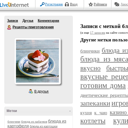
Регистрация
Вход
Рейтинги
Авос
Записи
Друзья
Комментарии
Записи с меткой б
Рецепты приготовления
(и еще
17 записям
на сайте сопост
Другие метки пользо
блюда и
блинчики
блюда из мяс
вкусно
быстр
вкусные реце
готовим дома
В друзья
диетические рецепт
игро
запеканки
Метки
-
казино
кухня
к чаю
кул
котлеты
блюда из
блинчики
блюда из кабачков
картофеля
блюда из картошки