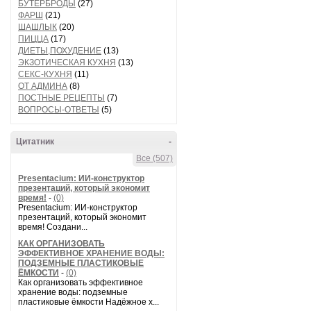
БУТЕРБРОДЫ
(27)
ФАРШ
(21)
ШАШЛЫК
(20)
ПИЦЦА
(17)
ДИЕТЫ,ПОХУДЕНИЕ
(13)
ЭКЗОТИЧЕСКАЯ КУХНЯ
(13)
СЕКС-КУХНЯ
(11)
ОТ АДМИНА
(8)
ПОСТНЫЕ РЕЦЕПТЫ
(7)
ВОПРОСЫ-ОТВЕТЫ
(5)
Цитатник
-
Все (507)
Presentacium: ИИ‑конструктор
презентаций, который экономит
время!
-
(0)
Presentacium: ИИ‑конструктор
презентаций, который экономит
время! Создани...
КАК ОРГАНИЗОВАТЬ
ЭФФЕКТИВНОЕ ХРАНЕНИЕ ВОДЫ:
ПОДЗЕМНЫЕ ПЛАСТИКОВЫЕ
ЁМКОСТИ
-
(0)
Как организовать эффективное
хранение воды: подземные
пластиковые ёмкости Надёжное х...