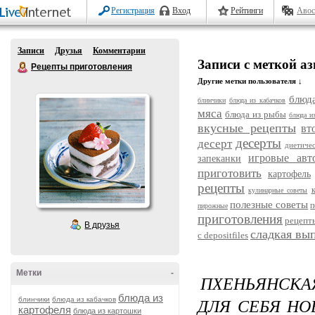
Регистрация
Вход
Рейтинги
Авос
Записи
Друзья
Комментарии
Записи с меткой а
Рецепты приготовления
Другие метки пользователя ↓
блюда
блинчики
блюда из кабачков
мяса
блюда из рыбы
блюда и
вкусные рецепты
вт
десерты
десерт
диетиче
игровые авт
запеканки
приготовить
картофель
рецепты
кулинарные советы
полезные советы
п
пирожные
приготовления
рецепт
В друзья
сладкая вы
с depositfiles
Метки
-
ПХЕНЬЯНСКАЯ
блюда из
ДЛЯ СЕБЯ НО
блинчики
блюда из кабачков
картофеля
блюда из картошки