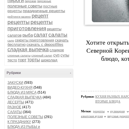
пироги
пирожки
пирожные
полезные советы
постные
праздничные рецепты
рецепты
рецепт
рейтинги казино
рецепты
рецепты
приготовления
рецепты
салаты
салат
рыба
салатов
скачать
секреты приготовления
сало
Хотите открыть
бесплатно
скачать с depositfiles
сладкая выпечка
Северной Кореи
сладкое
суп
супы
слоеные салаты
слоеный салат
блюдо, ко
торт
торты
шоколад
тесто
Рубрики
-
ЗАКУСКИ
(593)
ВИДЕО-КУХНЯ
(548)
БЛЮДА ИЗ МЯСА
(514)
Рубрики:
КУХНЯ РАЗНЫХ НАРОД
СЛАДКАЯ ВЫПЕЧКА
(484)
ВТОРЫЕ БЛЮДА
ДЕСЕРТЫ
(471)
РАЗНОЕ
(417)
Метки:
рецепты
кулинария
САЛАТЫ
(364)
азиатская кухня
вкусные рецеп
ПОЛЕЗНЫЕ СОВЕТЫ
(291)
К ПРАЗДНИКУ
(273)
БЛЮДА ИЗ РЫБЫ и