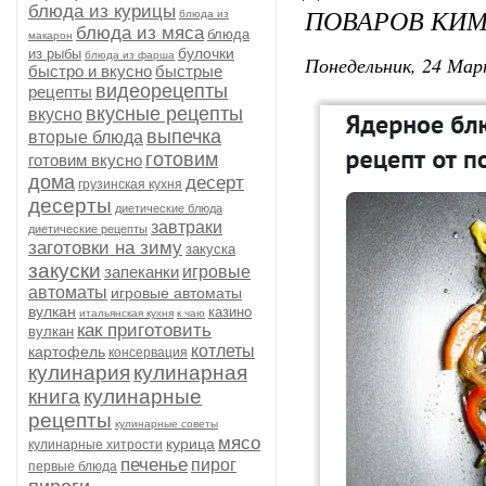
блюда из курицы
ПОВАРОВ КИМ
блюда из
блюда из мяса
блюда
макарон
булочки
из рыбы
блюда из фарша
Понедельник, 24 Мар
быстро и вкусно
быстрые
видеорецепты
рецепты
вкусные рецепты
вкусно
выпечка
вторые блюда
готовим
готовим вкусно
дома
десерт
грузинская кухня
десерты
диетические блюда
завтраки
диетические рецепты
заготовки на зиму
закуска
закуски
запеканки
игровые
автоматы
игровые автоматы
вулкан
казино
итальянская кухня
к чаю
как приготовить
вулкан
котлеты
картофель
консервация
кулинария
кулинарная
книга
кулинарные
рецепты
кулинарные советы
мясо
курица
кулинарные хитрости
печенье
пирог
первые блюда