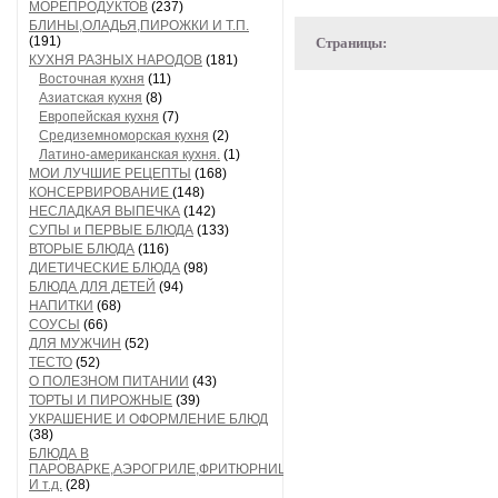
МОРЕПРОДУКТОВ
(237)
БЛИНЫ,ОЛАДЬЯ,ПИРОЖКИ И Т.П.
(191)
Страницы:
КУХНЯ РАЗНЫХ НАРОДОВ
(181)
Восточная кухня
(11)
Азиатская кухня
(8)
Европейская кухня
(7)
Средиземноморская кухня
(2)
Латино-американская кухня.
(1)
МОИ ЛУЧШИЕ РЕЦЕПТЫ
(168)
КОНСЕРВИРОВАНИЕ
(148)
НЕСЛАДКАЯ ВЫПЕЧКА
(142)
СУПЫ и ПЕРВЫЕ БЛЮДА
(133)
ВТОРЫЕ БЛЮДА
(116)
ДИЕТИЧЕСКИЕ БЛЮДА
(98)
БЛЮДА ДЛЯ ДЕТЕЙ
(94)
НАПИТКИ
(68)
СОУСЫ
(66)
ДЛЯ МУЖЧИН
(52)
ТЕСТО
(52)
О ПОЛЕЗНОМ ПИТАНИИ
(43)
ТОРТЫ И ПИРОЖНЫЕ
(39)
УКРАШЕНИЕ И ОФОРМЛЕНИЕ БЛЮД
(38)
БЛЮДА В
ПАРОВАРКЕ,АЭРОГРИЛЕ,ФРИТЮРНИЦЕ
И т.д.
(28)