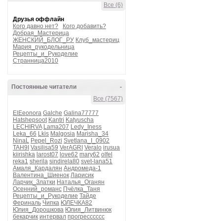
Все (6)
Друзья оффлайн
Кого давно нет?
Кого добавить?
Добрая_Мастерица
ЖЕНСКИЙ_БЛОГ_РУ
Клуб_мастериц
Мария_рукодельница
Рецепты_и_Рукоделие
Странница2010
Постоянные читатели
-
Все (7567)
ElEeonora
Galche
Galina77777
Hatshepsoot
Kantri
Katyuscha
LECHIRVA
Lama207
Ledy_Iness
Leka_66
Lkis
Malgosia
Marisha_34
NinaL
Pepel_Rozi
Svetlana_I_0902
TAH9I
Vasilisa59
VerAGRI
Veralo
irusua
kiirishka
larost07
love62
mary62
olfel
reka1
sherila
sindirela80
svet-lana51
Амаля_Кардалян
Андромеда-1
Валентина_Шиенок
Ларисик
Ларчик_Златки
Наталья_Оганян
Осенний_романс
Пчёлка_Таня
Рецепты_и_Рукоделие
Тайде
Фериналь
Чипка
ЮЛЕЧКА82
Юлия_Дорошкова
Юлия_Литвинюк
бекарчик
интервал
прогресссссс