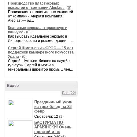
Производство пластиковых
емкостей от компании Aleplast
-
(0)
Производство пластиковых емкостей
от компании Aleplast Компания
Aleplast — од...
Красивые зеркала в прихожую и
ванную!
-
(0)
Как выбрать идеальное зеркало в
Липецке: советы и рекомендации ...
Сергей Шмотьев и ФОРЭС — 15 лет
поддержки камнерезного искусства
Урала
-
(0)
Сергей Шмотьев: бизнес на службе
культуры Сергей Шмотьев,
генеральный директор промышлен...
Видео
-
Все (22)
Праздничный ужин
из трех блюд на 23
февр
Смотрели: 12
(1)
БАСТУРМА ПО-
АРМЯНСКИ! Очень
простой и вк