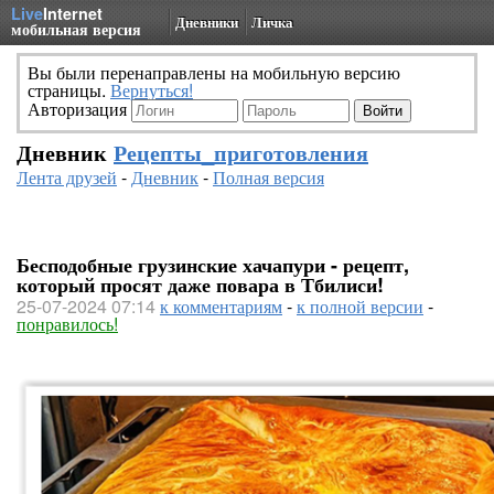
Live
Internet
Дневники
Личка
мобильная версия
Вы были перенаправлены на мобильную версию
страницы.
Вернуться!
Авторизация
Дневник
Рецепты_приготовления
Лента друзей
-
Дневник
-
Полная версия
Бесподобные грузинские хачапури - рецепт,
который просят даже повара в Тбилиси!
25-07-2024 07:14
к комментариям
-
к полной версии
-
понравилось!