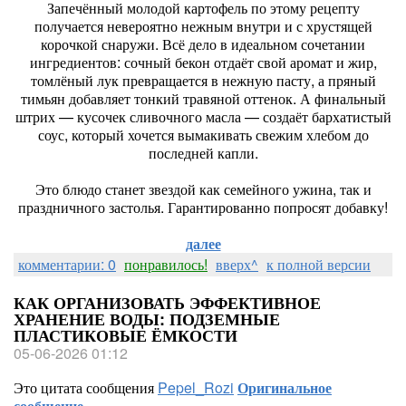
Запечённый молодой картофель по этому рецепту
получается невероятно нежным внутри и с хрустящей
корочкой снаружи. Всё дело в идеальном сочетании
ингредиентов: сочный бекон отдаёт свой аромат и жир,
томлёный лук превращается в нежную пасту, а пряный
тимьян добавляет тонкий травяной оттенок. А финальный
штрих — кусочек сливочного масла — создаёт бархатистый
соус, который хочется вымакивать свежим хлебом до
последней капли.
Это блюдо станет звездой как семейного ужина, так и
праздничного застолья. Гарантированно попросят добавку!
далее
комментарии: 0
понравилось!
вверх^
к полной версии
КАК ОРГАНИЗОВАТЬ ЭФФЕКТИВНОЕ
ХРАНЕНИЕ ВОДЫ: ПОДЗЕМНЫЕ
ПЛАСТИКОВЫЕ ЁМКОСТИ
05-06-2026 01:12
Это цитата сообщения
Pepel_Rozi
Оригинальное
сообщение