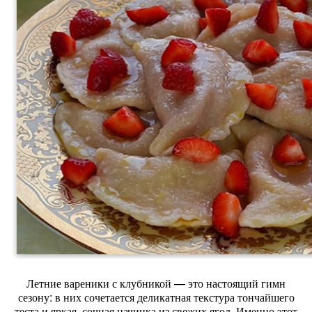
Летние
вареники
с
клубникой
— это
настоящий
гимн
сезону:
в
них
сочетается
деликатная
текстура
тончайшего
теста
и
яркая,
сочная
начинка
из
свежих
ягод.
Именно
этот