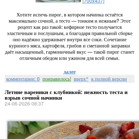
[700x437]
Хотите
испечь
пирог,
в
котором
начинка
остаётся
максимально
сочной,
а
тесто
— тонким
и
нежным?
Этот
рецепт
как
раз
такой:
кефирное
тесто
получается
эластичным
и
послушным,
а
благодаря
правильной
сборке
оно
надёжно
удерживает
внутри
все
соки.
Сочетание
куриного
мяса,
картофеля,
грибов
и
сметанной
заправки
даёт
насыщенный,
гармоничный
вкус
— такой
пирог
станет
отличным
обедом
или
ужином
для
всей
семьи.
далее
комментарии: 0
понравилось!
вверх^
к полной версии
Летние вареники с клубникой: нежность теста и
взрыв сочной начинки
24-06-2026 08:37