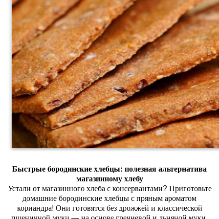
Быстрые
бородинские
хлебцы:
полезная
альтернатива
магазинному
хлебу
Устали
от
магазинного
хлеба
с
консервантами?
Приготовьте
домашние
бородинские
хлебцы
с
пряным
ароматом
кориандра!
Они
готовятся
без
дрожжей
и
классической
пшеничной
муки
— на
основе
гречневой
и
льняной
муки.