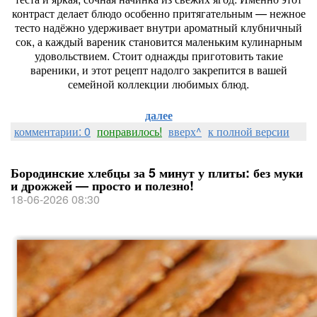
контраст
делает
блюдо
особенно
притягательным
— нежное
тесто
надёжно
удерживает
внутри
ароматный
клубничный
сок,
а
каждый
вареник
становится
маленьким
кулинарным
удовольствием.
Стоит
однажды
приготовить
такие
вареники,
и
этот
рецепт
надолго
закрепится
в
вашей
семейной
коллекции
любимых
блюд.
далее
комментарии: 0
понравилось!
вверх^
к полной версии
Бородинские хлебцы за 5 минут у плиты: без муки
и дрожжей — просто и полезно!
18-06-2026 08:30