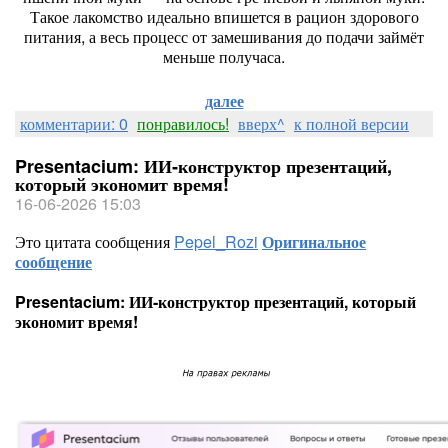
Такое
лакомство
идеально
впишется
в
рацион
здорового
питания,
а
весь
процесс
от
замешивания
до
подачи
займёт
меньше
получаса.
далее
комментарии: 0
понравилось!
вверх^
к полной версии
Presentacium: ИИ‑конструктор презентаций,
который экономит время!
16-06-2026 15:03
Это цитата сообщения
Pepel_Rozi
Оригинальное
сообщение
Presentacium: ИИ‑конструктор презентаций, который
экономит время!