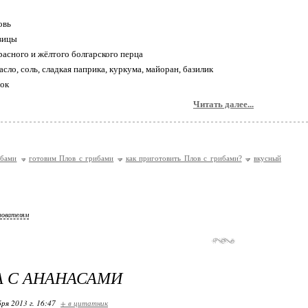
овь
овицы
красного и жёлтого болгарского перца
асло, соль, сладкая паприка, куркума, майоран, базилик
нок
Читать далее...
ибами
готовим Плов с грибами
как приготовить Плов с грибами?
вкусный
зователям
 С АНАНАСАМИ
ря 2013 г. 16:47
+ в цитатник