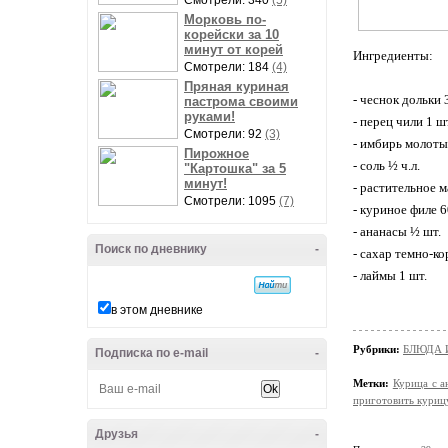
Смотрели: 340
(5)
Морковь по-
корейски за 10
минут от корей
Ингредиенты:
Смотрели: 184
(4)
Пряная куриная
- чеснок дольки 
пастрома своими
руками!
- перец чили 1 ш
Смотрели: 92
(3)
- имбирь молотый
Пирожное
- соль ½ ч.л.
"Картошка" за 5
минут!
- растительное м
Смотрели: 1095
(7)
- куриное филе 6
- ананасы ½ шт.
Поиск по дневнику
-
- сахар темно-к
- лаймы 1 шт.
в этом дневнике
Рубрики:
БЛЮДА 
Подписка по e-mail
-
Метки:
Курица с а
приготовить куриц
Друзья
-