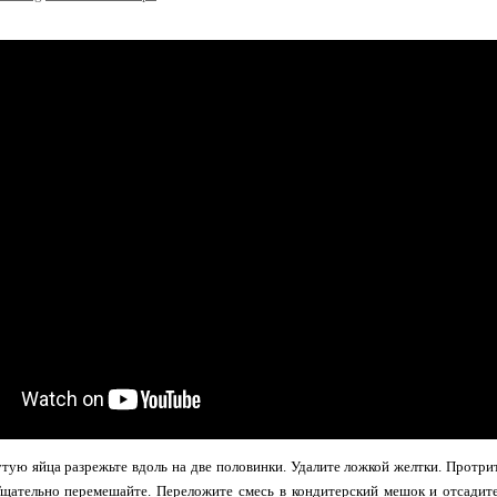
тую яйца разрежьте вдоль на две половинки. Удалите ложкой желтки. Протрите
щательно перемешайте. Переложите смесь в кондитерский мешок и отсадите