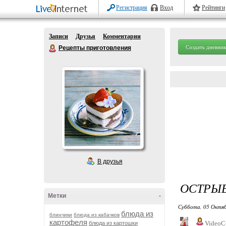
Регистрация
Вход
Рейтинги
Записи
Друзья
Комментарии
Создать дневник
Рецепты приготовления
В друзья
ОСТРЫ
Метки
-
Суббота, 05 Октяб
блюда из
блинчики
блюда из кабачков
картофеля
VideoC
блюда из картошки