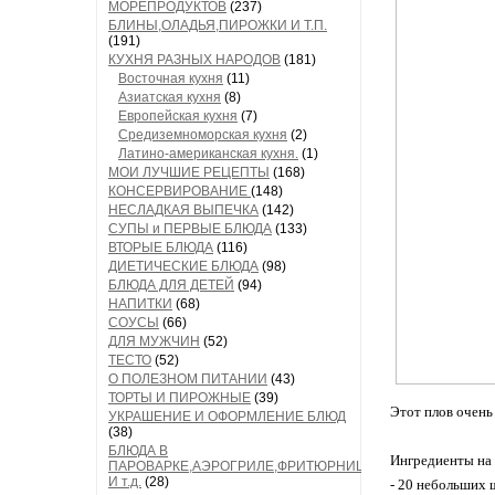
МОРЕПРОДУКТОВ
(237)
БЛИНЫ,ОЛАДЬЯ,ПИРОЖКИ И Т.П.
(191)
КУХНЯ РАЗНЫХ НАРОДОВ
(181)
Восточная кухня
(11)
Азиатская кухня
(8)
Европейская кухня
(7)
Средиземноморская кухня
(2)
Латино-американская кухня.
(1)
МОИ ЛУЧШИЕ РЕЦЕПТЫ
(168)
КОНСЕРВИРОВАНИЕ
(148)
НЕСЛАДКАЯ ВЫПЕЧКА
(142)
СУПЫ и ПЕРВЫЕ БЛЮДА
(133)
ВТОРЫЕ БЛЮДА
(116)
ДИЕТИЧЕСКИЕ БЛЮДА
(98)
БЛЮДА ДЛЯ ДЕТЕЙ
(94)
НАПИТКИ
(68)
СОУСЫ
(66)
ДЛЯ МУЖЧИН
(52)
ТЕСТО
(52)
О ПОЛЕЗНОМ ПИТАНИИ
(43)
ТОРТЫ И ПИРОЖНЫЕ
(39)
Этот плов очень
УКРАШЕНИЕ И ОФОРМЛЕНИЕ БЛЮД
(38)
БЛЮДА В
Ингредиенты на 
ПАРОВАРКЕ,АЭРОГРИЛЕ,ФРИТЮРНИЦЕ
И т.д.
(28)
- 20 небольших