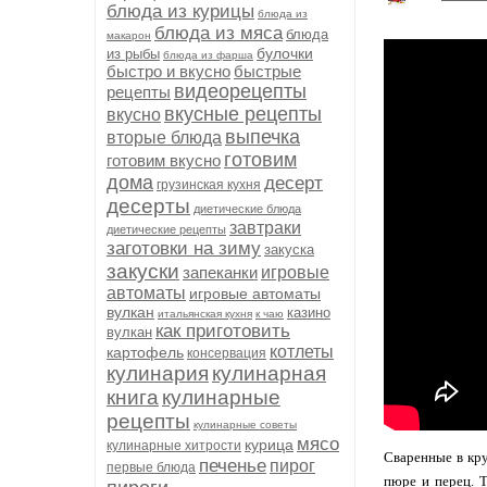
блюда из курицы
блюда из
блюда из мяса
блюда
макарон
булочки
из рыбы
блюда из фарша
быстро и вкусно
быстрые
видеорецепты
рецепты
вкусные рецепты
вкусно
выпечка
вторые блюда
готовим
готовим вкусно
дома
десерт
грузинская кухня
десерты
диетические блюда
завтраки
диетические рецепты
заготовки на зиму
закуска
закуски
запеканки
игровые
автоматы
игровые автоматы
вулкан
казино
итальянская кухня
к чаю
как приготовить
вулкан
котлеты
картофель
консервация
кулинария
кулинарная
книга
кулинарные
рецепты
кулинарные советы
мясо
курица
кулинарные хитрости
Сваренные в кру
печенье
пирог
первые блюда
пюре и перец. Т