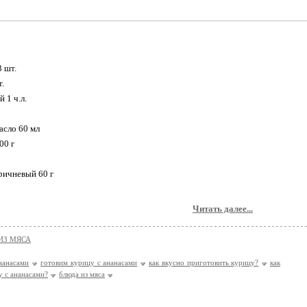
3 шт.
т.
 1 ч.л.
асло 60 мл
00 г
оричневый 60 г
Читать далее...
ИЗ МЯСА
нанасами
готовим курицу с ананасами
как вкусно приготовить курицу?
как
у с ананасами?
блюда из мяса