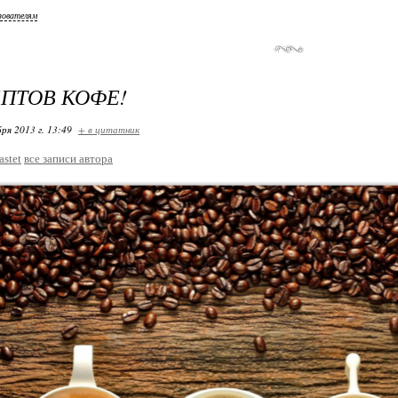
зователям
ЕПТОВ КОФЕ!
ря 2013 г. 13:49
+ в цитатник
astet
все записи автора