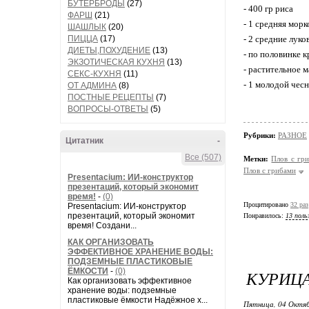
БУТЕРБРОДЫ
(27)
- 400 гр риса
ФАРШ
(21)
- 1 средняя морк
ШАШЛЫК
(20)
ПИЦЦА
(17)
- 2 средние лук
ДИЕТЫ,ПОХУДЕНИЕ
(13)
- по половинке 
ЭКЗОТИЧЕСКАЯ КУХНЯ
(13)
- растительное м
СЕКС-КУХНЯ
(11)
- 1 молодой чес
ОТ АДМИНА
(8)
ПОСТНЫЕ РЕЦЕПТЫ
(7)
ВОПРОСЫ-ОТВЕТЫ
(5)
Рубрики:
РАЗНОЕ
Цитатник
-
Все (507)
Метки:
Плов с гр
Плов с грибами
Presentacium: ИИ‑конструктор
презентаций, который экономит
время!
-
(0)
Процитировано
32 раз
Presentacium: ИИ‑конструктор
презентаций, который экономит
Понравилось:
13 поль
время! Создани...
КАК ОРГАНИЗОВАТЬ
ЭФФЕКТИВНОЕ ХРАНЕНИЕ ВОДЫ:
ПОДЗЕМНЫЕ ПЛАСТИКОВЫЕ
ЁМКОСТИ
-
(0)
КУРИЦА
Как организовать эффективное
хранение воды: подземные
пластиковые ёмкости Надёжное х...
Пятница, 04 Октяб