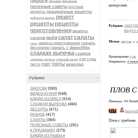
пироги
пирожки
пирожные
каперсами.
полезные советы
постные
праздничные рецепты
рецепты
рецепт
рейтинги казино
рецепты
рецепты
Рубрики:
ЗАКУСК
приготовления
рецепты
ВИДЕО-
салаты
салат
рыба
салатов
Метки:
закуска
скачать
секреты приготовления
сало
бесплатно
скачать с depositfiles
сладкая выпечка
сладкое
Процитировано
9 раз
суп
супы
слоеные салаты
слоеный салат
Понравилось:
6 польз
торт
торты
шоколад
тесто
Рубрики
-
ПЛОВ С
ЗАКУСКИ
(593)
ВИДЕО-КУХНЯ
(548)
БЛЮДА ИЗ МЯСА
(514)
Пятница, 04 Октяб
СЛАДКАЯ ВЫПЕЧКА
(484)
ДЕСЕРТЫ
(471)
heregirl
РАЗНОЕ
(417)
САЛАТЫ
(364)
Плов с грибами
ПОЛЕЗНЫЕ СОВЕТЫ
(291)
К ПРАЗДНИКУ
(273)
БЛЮДА ИЗ РЫБЫ и