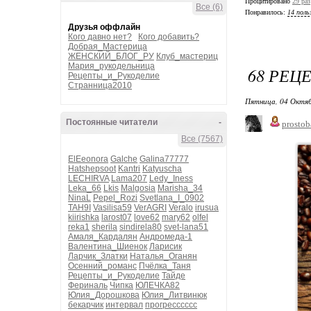
Процитировано
29 раз
Все (6)
Понравилось:
14 поль
Друзья оффлайн
Кого давно нет?
Кого добавить?
Добрая_Мастерица
ЖЕНСКИЙ_БЛОГ_РУ
Клуб_мастериц
Мария_рукодельница
68 РЕЦ
Рецепты_и_Рукоделие
Странница2010
Пятница, 04 Октяб
Постоянные читатели
-
prostob
Все (7567)
ElEeonora
Galche
Galina77777
Hatshepsoot
Kantri
Katyuscha
LECHIRVA
Lama207
Ledy_Iness
Leka_66
Lkis
Malgosia
Marisha_34
NinaL
Pepel_Rozi
Svetlana_I_0902
TAH9I
Vasilisa59
VerAGRI
Veralo
irusua
kiirishka
larost07
love62
mary62
olfel
reka1
sherila
sindirela80
svet-lana51
Амаля_Кардалян
Андромеда-1
Валентина_Шиенок
Ларисик
Ларчик_Златки
Наталья_Оганян
Осенний_романс
Пчёлка_Таня
Рецепты_и_Рукоделие
Тайде
Фериналь
Чипка
ЮЛЕЧКА82
Юлия_Дорошкова
Юлия_Литвинюк
бекарчик
интервал
прогресссссс