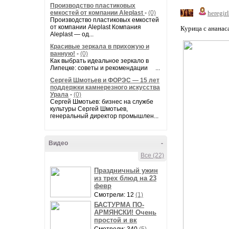
Производство пластиковых
емкостей от компании Aleplast
-
(0)
heregirl
Производство пластиковых емкостей
от компании Aleplast Компания
Курица с ананас
Aleplast — од...
Красивые зеркала в прихожую и
ванную!
-
(0)
Как выбрать идеальное зеркало в
Липецке: советы и рекомендации ...
Сергей Шмотьев и ФОРЭС — 15 лет
поддержки камнерезного искусства
Урала
-
(0)
Сергей Шмотьев: бизнес на службе
культуры Сергей Шмотьев,
генеральный директор промышлен...
Видео
-
Все (22)
Праздничный ужин
из трех блюд на 23
февр
Смотрели: 12
(1)
БАСТУРМА ПО-
АРМЯНСКИ! Очень
простой и вк