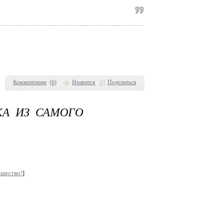
Комментарии
(
6
)
Нравится
Поделиться
КА ИЗ САМОГО
бщество!
]