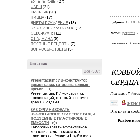
БУТЕРБРОДЫ
(27)
ФАРШ
(21)
ШАШЛЫК
(20)
ПИЦЦА
(17)
Рубрики:
СЛАДКА
ДИЕТЫ,ПОХУДЕНИЕ
(13)
ЭКЗОТИЧЕСКАЯ КУХНЯ
(13)
Метки:
рецепты
СЕКС-КУХНЯ
(11)
ОТ АДМИНА
(8)
Понравилось:
3 польз
ПОСТНЫЕ РЕЦЕПТЫ
(7)
ВОПРОСЫ-ОТВЕТЫ
(5)
Цитатник
-
КОВБОЙ
Все (507)
СЕРДЦА
Presentacium: ИИ‑конструктор
презентаций, который экономит
время!
-
(0)
Пятница, 17 Февра
Presentacium: ИИ‑конструктор
презентаций, который экономит
время! Создани...
ЖЕНС
КАК ОРГАНИЗОВАТЬ
Это цитата соо
ЭФФЕКТИВНОЕ ХРАНЕНИЕ ВОДЫ:
ПОДЗЕМНЫЕ ПЛАСТИКОВЫЕ
Ковбой и ин
ЁМКОСТИ
-
(0)
Как организовать эффективное
хранение воды: подземные
пластиковые ёмкости Надёжное х...