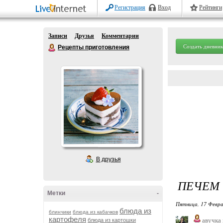
Регистрация
Вход
Рейтинги
Записи
Друзья
Комментарии
Создать дневник
Рецепты приготовления
В друзья
ПЕЧЕМ 
Метки
-
Пятница, 17 Февра
блюда из
блинчики
блюда из кабачков
картофеля
авучка
блюда из картошки