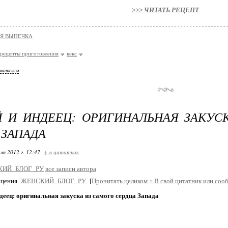
>>> ЧИТАТЬ РЕЦЕПТ
Я ВЫПЕЧКА
рецепты приготовления
кекс
ователям
 И ИНДЕЕЦ: ОРИГИНАЛЬНАЯ ЗАКУС
 ЗАПАДА
ля 2012 г. 12:47
+ в цитатник
КИЙ_БЛОГ_РУ
все записи автора
бщения
ЖЕНСКИЙ_БЛОГ_РУ
[
Прочитать целиком
+
В свой цитатник или соо
деец: оригинальная закуска из самого сердца Запада