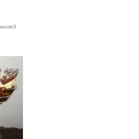
бщество!
]