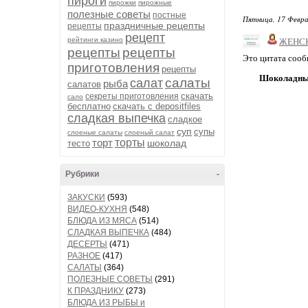
пироги
пирожки
пирожные
полезные советы
постные
Пятница, 17 Февра
праздничные рецепты
рецепты
рецепт
рейтинги казино
ЖЕНС
рецепты
рецепты
Это цитата соо
приготовления
рецепты
Шоколадны
салаты
салат
рыба
салатов
скачать
секреты приготовления
сало
бесплатно
скачать с depositfiles
сладкая выпечка
сладкое
суп
супы
слоеные салаты
слоеный салат
торт
торты
шоколад
тесто
Рубрики
-
ЗАКУСКИ
(593)
ВИДЕО-КУХНЯ
(548)
БЛЮДА ИЗ МЯСА
(514)
СЛАДКАЯ ВЫПЕЧКА
(484)
ДЕСЕРТЫ
(471)
РАЗНОЕ
(417)
САЛАТЫ
(364)
ПОЛЕЗНЫЕ СОВЕТЫ
(291)
К ПРАЗДНИКУ
(273)
БЛЮДА ИЗ РЫБЫ и