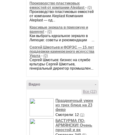
Производство пластиковых
емкостей от компании Aleplast
-
(0)
Производство пластиковых емкостей
от компании Aleplast Компания
Aleplast — од...
Красивые зеркала в прихожую и
ванную!
-
(0)
Как выбрать идеальное зеркало в
Липецке: советы и рекомендации ...
Сергей Шмотьев и ФОРЭС — 15 лет
поддержки камнерезного искусства
Урала
-
(0)
Сергей Шмотьев: бизнес на службе
культуры Сергей Шмотьев,
генеральный директор промышлен...
Видео
-
Все (22)
Праздничный ужин
из трех блюд на 23
февр
Смотрели: 12
(1)
БАСТУРМА ПО-
АРМЯНСКИ! Очень
простой и вк