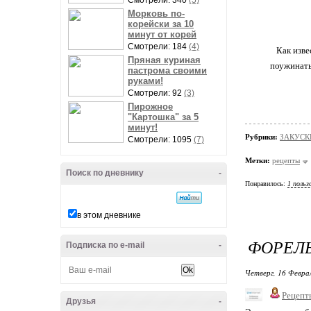
Смотрели: 340
(5)
Морковь по-
корейски за 10
минут от корей
Смотрели: 184
(4)
Как изве
Пряная куриная
поужинать
пастрома своими
руками!
Смотрели: 92
(3)
Пирожное
"Картошка" за 5
минут!
Рубрики:
ЗАКУСК
Смотрели: 1095
(7)
Метки:
рецепты
Поиск по дневнику
-
Понравилось:
1 польз
в этом дневнике
ФОРЕЛЬ
Подписка по e-mail
-
Четверг, 16 Феврал
Рецепт
Друзья
-