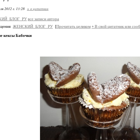
ля 2012 г. 13:28
+ в цитатник
КИЙ_БЛОГ_РУ
все записи автора
бщения
ЖЕНСКИЙ_БЛОГ_РУ
[
Прочитать целиком
+
В свой цитатник или соо
е кексы Бабочки