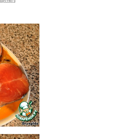
бщество!
]