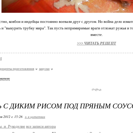
стно, ковбои и индейцы постоянно воевали друг с другом. Но война дело изма
 и "выкурить трубку мира". Так пусть непримиримые враги отложат ружья и т
вместе.
>>> ЧИТАТЬ РЕЦЕПТ
И
рецепты приготовления
закуски
ователю
 С ДИКИМ РИСОМ ПОД ПРЯНЫМ СОУ
я 2012 г. 15:26
+ в цитатник
ы_и_Рукоделие
все записи автора