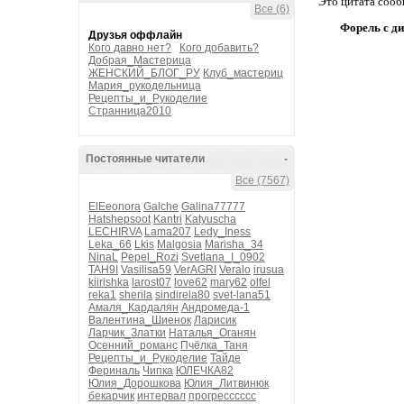
Это цитата соо
Все (6)
Форель с д
Друзья оффлайн
Кого давно нет?
Кого добавить?
Добрая_Мастерица
ЖЕНСКИЙ_БЛОГ_РУ
Клуб_мастериц
Мария_рукодельница
Рецепты_и_Рукоделие
Странница2010
Постоянные читатели
-
Все (7567)
ElEeonora
Galche
Galina77777
Hatshepsoot
Kantri
Katyuscha
LECHIRVA
Lama207
Ledy_Iness
Leka_66
Lkis
Malgosia
Marisha_34
NinaL
Pepel_Rozi
Svetlana_I_0902
TAH9I
Vasilisa59
VerAGRI
Veralo
irusua
kiirishka
larost07
love62
mary62
olfel
reka1
sherila
sindirela80
svet-lana51
Амаля_Кардалян
Андромеда-1
Валентина_Шиенок
Ларисик
Ларчик_Златки
Наталья_Оганян
Осенний_романс
Пчёлка_Таня
Рецепты_и_Рукоделие
Тайде
Фериналь
Чипка
ЮЛЕЧКА82
Юлия_Дорошкова
Юлия_Литвинюк
бекарчик
интервал
прогресссссс