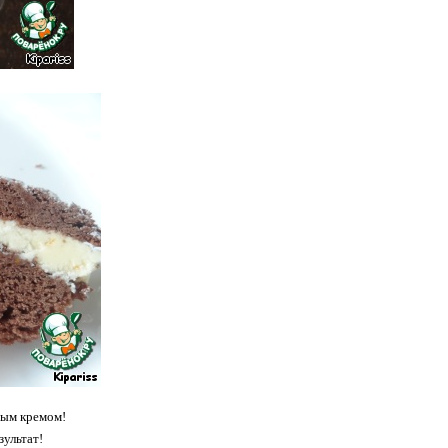
ным кремом!
зультат!