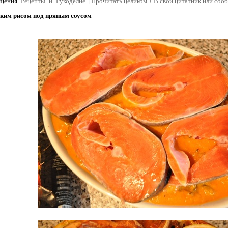
бщения
Рецепты_и_Рукоделие
[
Прочитать целиком
+
В свой цитатник или соо
иким рисом под пряным соусом