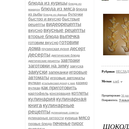
блюда из курицы
блюда из
блюда из мяса
блюда
макарон
булочки
из рыбы
блюда из фарша
быстро и вкусно
быстрые
видеорецепты
рецепты
вкусные рецепты
вкусно
выпечка
вторые блюда
готовим
готовим вкусно
дома
десерт
грузинская кухня
десерты
диетические блюда
завтраки
диетические рецепты
заготовки на зиму
закуска
закуски
запеканки
игровые
Рубрики:
НЕСЛАД
автоматы
игровые автоматы
Метки:
хлеб
вулкан
казино
итальянская кухня
к чаю
как приготовить
вулкан
котлеты
картофель
консервация
Процитировано
56 раз
кулинария
кулинарная
Понравилось:
9 польз
книга
кулинарные
рецепты
кулинарные советы
мясо
курица
кулинарные хитрости
печенье
пирог
ШОКОЛ
первые блюда