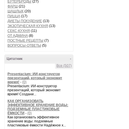
БУТЕРБРОДЫ
(27)
ФАРШ
(21)
ШАШЛЫК
(20)
ПИЦЦА
(17)
ДИЕТЫ,ПОХУДЕНИЕ
(13)
ЭКЗОТИЧЕСКАЯ КУХНЯ
(13)
СЕКС-КУХНЯ
(11)
ОТ АДМИНА
(8)
ПОСТНЫЕ РЕЦЕПТЫ
(7)
ВОПРОСЫ-ОТВЕТЫ
(5)
Цитатник
-
Все (507)
Presentacium: ИИ‑конструктор
презентаций, который экономит
время!
-
(0)
Presentacium: ИИ‑конструктор
презентаций, который экономит
время! Создани...
КАК ОРГАНИЗОВАТЬ
ЭФФЕКТИВНОЕ ХРАНЕНИЕ ВОДЫ:
ПОДЗЕМНЫЕ ПЛАСТИКОВЫЕ
ЁМКОСТИ
-
(0)
Как организовать эффективное
хранение воды: подземные
пластиковые ёмкости Надёжное х...