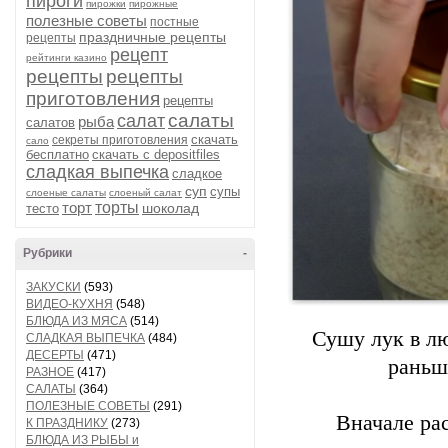
пироги
пирожки
пирожные
полезные советы
постные
праздничные рецепты
рецепты
рецепт
рейтинги казино
рецепты
рецепты
приготовления
рецепты
салаты
салат
рыба
салатов
скачать
секреты приготовления
сало
бесплатно
скачать с depositfiles
сладкая выпечка
сладкое
суп
супы
слоеные салаты
слоеный салат
торт
торты
шоколад
тесто
Рубрики
-
ЗАКУСКИ
(593)
ВИДЕО-КУХНЯ
(548)
БЛЮДА ИЗ МЯСА
(514)
Сушу лук в лю
СЛАДКАЯ ВЫПЕЧКА
(484)
ДЕСЕРТЫ
(471)
раньш
РАЗНОЕ
(417)
САЛАТЫ
(364)
ПОЛЕЗНЫЕ СОВЕТЫ
(291)
Вначале рас
К ПРАЗДНИКУ
(273)
БЛЮДА ИЗ РЫБЫ и