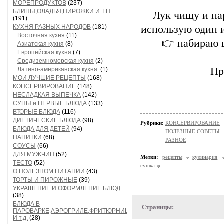
МОРЕПРОДУКТОВ
(237)
БЛИНЫ,ОЛАДЬЯ,ПИРОЖКИ И Т.П.
Лук чищу и на
(191)
КУХНЯ РАЗНЫХ НАРОДОВ
(181)
использую один и
Восточная кухня
(11)
👉 набираю в
Азиатская кухня
(8)
Европейская кухня
(7)
Средиземноморская кухня
(2)
Пр
Латино-американская кухня.
(1)
МОИ ЛУЧШИЕ РЕЦЕПТЫ
(168)
КОНСЕРВИРОВАНИЕ
(148)
НЕСЛАДКАЯ ВЫПЕЧКА
(142)
СУПЫ и ПЕРВЫЕ БЛЮДА
(133)
ВТОРЫЕ БЛЮДА
(116)
ДИЕТИЧЕСКИЕ БЛЮДА
(98)
Рубрики:
КОНСЕРВИРОВАНИЕ
БЛЮДА ДЛЯ ДЕТЕЙ
(94)
ПОЛЕЗНЫЕ СОВЕТЫ
НАПИТКИ
(68)
РАЗНОЕ
СОУСЫ
(66)
ДЛЯ МУЖЧИН
(52)
Метки:
рецепты
кулинария
ТЕСТО
(52)
сушка
О ПОЛЕЗНОМ ПИТАНИИ
(43)
ТОРТЫ И ПИРОЖНЫЕ
(39)
УКРАШЕНИЕ И ОФОРМЛЕНИЕ БЛЮД
(38)
БЛЮДА В
Страницы:
ПАРОВАРКЕ,АЭРОГРИЛЕ,ФРИТЮРНИЦЕ
И т.д.
(28)