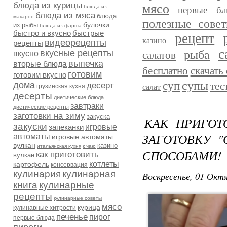
блюда из курицы
мясо
блюда из
первые бл
блюда из мяса
блюда
макарон
полезные сове
булочки
из рыбы
блюда из фарша
быстро и вкусно
быстрые
рецепт
казино
видеорецепты
рецепты
с
рыба
вкусные рецепты
вкусно
салатов
выпечка
вторые блюда
бесплатно
скачать 
готовим
готовим вкусно
супы
суп
дома
тес
десерт
грузинская кухня
салат
десерты
диетические блюда
завтраки
диетические рецепты
заготовки на зиму
закуска
КАК ПРИГОТ
закуски
запеканки
игровые
ЗАГОТОВКУ 
автоматы
игровые автоматы
вулкан
казино
итальянская кухня
к чаю
СПОСОБАМИ!
как приготовить
вулкан
котлеты
картофель
консервация
кулинария
кулинарная
Воскресенье, 01 Октя
книга
кулинарные
рецепты
кулинарные советы
мясо
курица
кулинарные хитрости
печенье
пирог
первые блюда