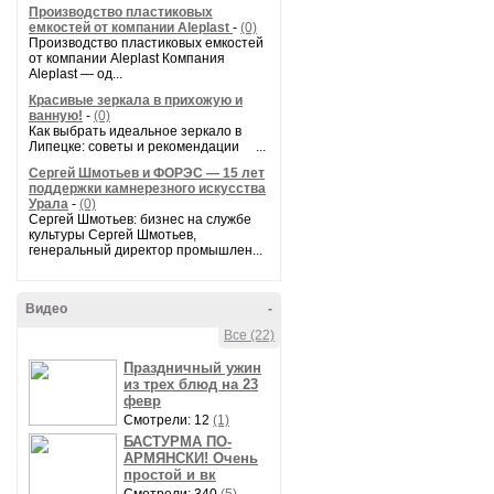
Производство пластиковых
емкостей от компании Aleplast
-
(0)
Производство пластиковых емкостей
от компании Aleplast Компания
Aleplast — од...
Красивые зеркала в прихожую и
ванную!
-
(0)
Как выбрать идеальное зеркало в
Липецке: советы и рекомендации ...
Сергей Шмотьев и ФОРЭС — 15 лет
поддержки камнерезного искусства
Урала
-
(0)
Сергей Шмотьев: бизнес на службе
культуры Сергей Шмотьев,
генеральный директор промышлен...
Видео
-
Все (22)
Праздничный ужин
из трех блюд на 23
февр
Смотрели: 12
(1)
БАСТУРМА ПО-
АРМЯНСКИ! Очень
простой и вк