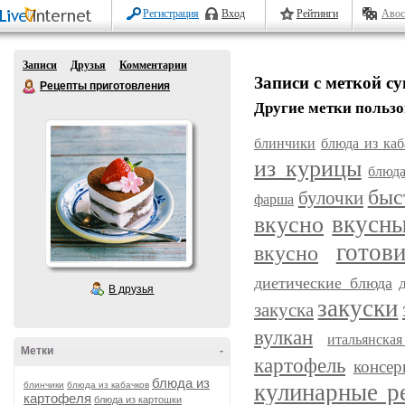
Регистрация
Вход
Рейтинги
Авос
Записи
Друзья
Комментарии
Записи с меткой с
Рецепты приготовления
Другие метки пользо
блинчики
блюда из каб
из курицы
блюда
быс
булочки
фарша
вкусн
вкусно
готов
вкусно
диетические блюда
В друзья
закуски
закуска
вулкан
итальянска
Метки
-
картофель
консер
блюда из
кулинарные р
блинчики
блюда из кабачков
картофеля
блюда из картошки