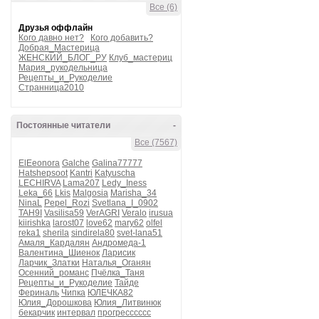
Все (6)
Друзья оффлайн
Кого давно нет?
Кого добавить?
Добрая_Мастерица
ЖЕНСКИЙ_БЛОГ_РУ
Клуб_мастериц
Мария_рукодельница
Рецепты_и_Рукоделие
Странница2010
Постоянные читатели
-
Все (7567)
ElEeonora
Galche
Galina77777
Hatshepsoot
Kantri
Katyuscha
LECHIRVA
Lama207
Ledy_Iness
Leka_66
Lkis
Malgosia
Marisha_34
NinaL
Pepel_Rozi
Svetlana_I_0902
TAH9I
Vasilisa59
VerAGRI
Veralo
irusua
kiirishka
larost07
love62
mary62
olfel
reka1
sherila
sindirela80
svet-lana51
Амаля_Кардалян
Андромеда-1
Валентина_Шиенок
Ларисик
Ларчик_Златки
Наталья_Оганян
Осенний_романс
Пчёлка_Таня
Рецепты_и_Рукоделие
Тайде
Фериналь
Чипка
ЮЛЕЧКА82
Юлия_Дорошкова
Юлия_Литвинюк
бекарчик
интервал
прогресссссс