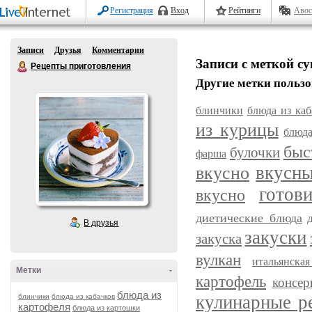
Регистрация
Вход
Рейтинги
Авос
Записи
Друзья
Комментарии
Записи с меткой с
Рецепты приготовления
Другие метки пользо
блинчики
блюда из каб
из курицы
блюда
быс
булочки
фарша
вкусн
вкусно
готов
вкусно
диетические блюда
В друзья
закуски
закуска
вулкан
итальянска
Метки
-
картофель
консер
блюда из
кулинарные р
блинчики
блюда из кабачков
картофеля
блюда из картошки