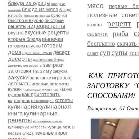
блюда из курицы
мясо
блюда из
первые бл
блюда из мяса
блюда
макарон
полезные сове
булочки
из рыбы
блюда из фарша
быстро и вкусно
быстрые
рецепт
казино
видеорецепты
рецепты
с
рыба
вкусные рецепты
вкусно
салатов
выпечка
вторые блюда
бесплатно
скачать 
готовим
готовим вкусно
супы
суп
дома
тес
десерт
грузинская кухня
салат
десерты
диетические блюда
завтраки
диетические рецепты
заготовки на зиму
закуска
КАК ПРИГОТ
закуски
запеканки
игровые
ЗАГОТОВКУ 
автоматы
игровые автоматы
вулкан
казино
итальянская кухня
к чаю
СПОСОБАМИ!
как приготовить
вулкан
котлеты
картофель
консервация
кулинария
кулинарная
Воскресенье, 01 Октя
книга
кулинарные
рецепты
кулинарные советы
мясо
курица
кулинарные хитрости
печенье
пирог
первые блюда