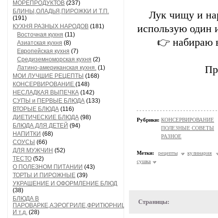
МОРЕПРОДУКТОВ
(237)
БЛИНЫ,ОЛАДЬЯ,ПИРОЖКИ И Т.П.
Лук чищу и на
(191)
КУХНЯ РАЗНЫХ НАРОДОВ
(181)
использую один и
Восточная кухня
(11)
👉 набираю в
Азиатская кухня
(8)
Европейская кухня
(7)
Средиземноморская кухня
(2)
Пр
Латино-американская кухня.
(1)
МОИ ЛУЧШИЕ РЕЦЕПТЫ
(168)
КОНСЕРВИРОВАНИЕ
(148)
НЕСЛАДКАЯ ВЫПЕЧКА
(142)
СУПЫ и ПЕРВЫЕ БЛЮДА
(133)
ВТОРЫЕ БЛЮДА
(116)
ДИЕТИЧЕСКИЕ БЛЮДА
(98)
Рубрики:
КОНСЕРВИРОВАНИЕ
БЛЮДА ДЛЯ ДЕТЕЙ
(94)
ПОЛЕЗНЫЕ СОВЕТЫ
НАПИТКИ
(68)
РАЗНОЕ
СОУСЫ
(66)
ДЛЯ МУЖЧИН
(52)
Метки:
рецепты
кулинария
ТЕСТО
(52)
сушка
О ПОЛЕЗНОМ ПИТАНИИ
(43)
ТОРТЫ И ПИРОЖНЫЕ
(39)
УКРАШЕНИЕ И ОФОРМЛЕНИЕ БЛЮД
(38)
БЛЮДА В
Страницы:
ПАРОВАРКЕ,АЭРОГРИЛЕ,ФРИТЮРНИЦЕ
И т.д.
(28)