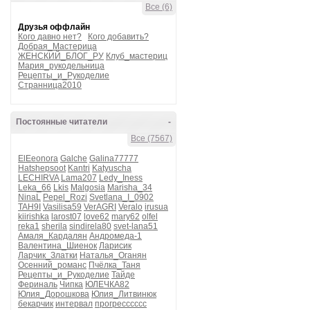
Все (6)
Друзья оффлайн
Кого давно нет?
Кого добавить?
Добрая_Мастерица
ЖЕНСКИЙ_БЛОГ_РУ
Клуб_мастериц
Мария_рукодельница
Рецепты_и_Рукоделие
Странница2010
Постоянные читатели
-
Все (7567)
ElEeonora
Galche
Galina77777
Hatshepsoot
Kantri
Katyuscha
LECHIRVA
Lama207
Ledy_Iness
Leka_66
Lkis
Malgosia
Marisha_34
NinaL
Pepel_Rozi
Svetlana_I_0902
TAH9I
Vasilisa59
VerAGRI
Veralo
irusua
kiirishka
larost07
love62
mary62
olfel
reka1
sherila
sindirela80
svet-lana51
Амаля_Кардалян
Андромеда-1
Валентина_Шиенок
Ларисик
Ларчик_Златки
Наталья_Оганян
Осенний_романс
Пчёлка_Таня
Рецепты_и_Рукоделие
Тайде
Фериналь
Чипка
ЮЛЕЧКА82
Юлия_Дорошкова
Юлия_Литвинюк
бекарчик
интервал
прогресссссс