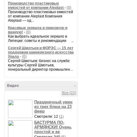
Производство пластиковых
емкостей от компании Aleplast
-
(0)
Производство пластиковых емкостей
от компании Aleplast Компания
Aleplast — од...
Красивые зеркала в прихожую и
ванную!
-
(0)
Как выбрать идеальное зеркало в
Липецке: советы и рекомендации ...
Сергей Шмотьев и ФОРЭС — 15 лет
поддержки камнерезного искусства
Урала
-
(0)
Сергей Шмотьев: бизнес на службе
культуры Сергей Шмотьев,
генеральный директор промышлен...
Видео
-
Все (22)
Праздничный ужин
из трех блюд на 23
февр
Смотрели: 12
(1)
БАСТУРМА ПО-
АРМЯНСКИ! Очень
простой и вк