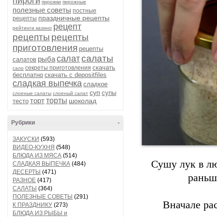
пироги
пирожки
пирожные
полезные советы
постные
праздничные рецепты
рецепты
рецепт
рейтинги казино
рецепты
рецепты
приготовления
рецепты
салаты
салат
рыба
салатов
скачать
секреты приготовления
сало
бесплатно
скачать с depositfiles
сладкая выпечка
сладкое
суп
супы
слоеные салаты
слоеный салат
торт
торты
шоколад
тесто
Рубрики
-
ЗАКУСКИ
(593)
ВИДЕО-КУХНЯ
(548)
БЛЮДА ИЗ МЯСА
(514)
Сушу лук в лю
СЛАДКАЯ ВЫПЕЧКА
(484)
ДЕСЕРТЫ
(471)
раньш
РАЗНОЕ
(417)
САЛАТЫ
(364)
ПОЛЕЗНЫЕ СОВЕТЫ
(291)
Вначале рас
К ПРАЗДНИКУ
(273)
БЛЮДА ИЗ РЫБЫ и