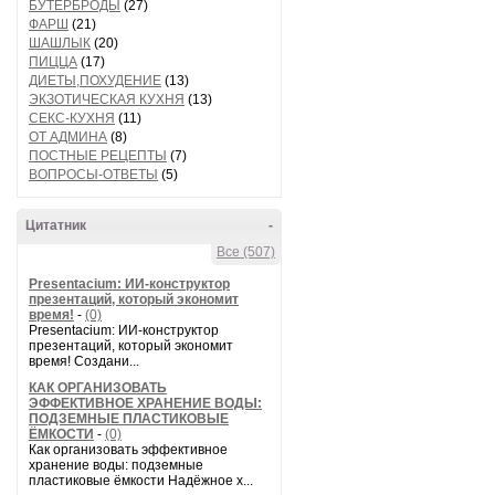
БУТЕРБРОДЫ
(27)
ФАРШ
(21)
ШАШЛЫК
(20)
ПИЦЦА
(17)
ДИЕТЫ,ПОХУДЕНИЕ
(13)
ЭКЗОТИЧЕСКАЯ КУХНЯ
(13)
СЕКС-КУХНЯ
(11)
ОТ АДМИНА
(8)
ПОСТНЫЕ РЕЦЕПТЫ
(7)
ВОПРОСЫ-ОТВЕТЫ
(5)
Цитатник
-
Все (507)
Presentacium: ИИ‑конструктор
презентаций, который экономит
время!
-
(0)
Presentacium: ИИ‑конструктор
презентаций, который экономит
время! Создани...
КАК ОРГАНИЗОВАТЬ
ЭФФЕКТИВНОЕ ХРАНЕНИЕ ВОДЫ:
ПОДЗЕМНЫЕ ПЛАСТИКОВЫЕ
ЁМКОСТИ
-
(0)
Как организовать эффективное
хранение воды: подземные
пластиковые ёмкости Надёжное х...