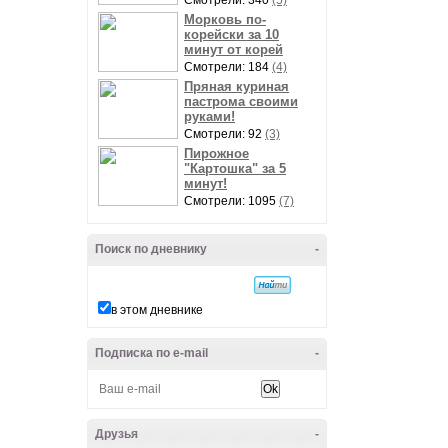
Смотрели: 340
(5)
Морковь по-
корейски за 10
минут от корей
Смотрели: 184
(4)
Пряная куриная
пастрома своими
руками!
Смотрели: 92
(3)
Пирожное
"Картошка" за 5
минут!
Смотрели: 1095
(7)
Поиск по дневнику
-
в этом дневнике
Подписка по e-mail
-
Друзья
-