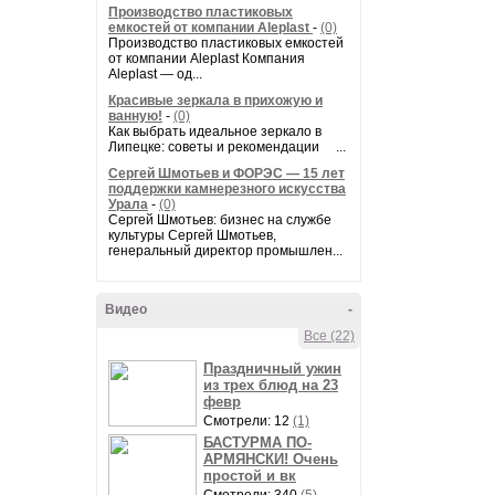
Производство пластиковых
емкостей от компании Aleplast
-
(0)
Производство пластиковых емкостей
от компании Aleplast Компания
Aleplast — од...
Красивые зеркала в прихожую и
ванную!
-
(0)
Как выбрать идеальное зеркало в
Липецке: советы и рекомендации ...
Сергей Шмотьев и ФОРЭС — 15 лет
поддержки камнерезного искусства
Урала
-
(0)
Сергей Шмотьев: бизнес на службе
культуры Сергей Шмотьев,
генеральный директор промышлен...
Видео
-
Все (22)
Праздничный ужин
из трех блюд на 23
февр
Смотрели: 12
(1)
БАСТУРМА ПО-
АРМЯНСКИ! Очень
простой и вк