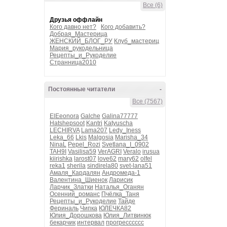
Все (6)
Друзья оффлайн
Кого давно нет?
Кого добавить?
Добрая_Мастерица
ЖЕНСКИЙ_БЛОГ_РУ
Клуб_мастериц
Мария_рукодельница
Рецепты_и_Рукоделие
Странница2010
Постоянные читатели
-
Все (7567)
ElEeonora
Galche
Galina77777
Hatshepsoot
Kantri
Katyuscha
LECHIRVA
Lama207
Ledy_Iness
Leka_66
Lkis
Malgosia
Marisha_34
NinaL
Pepel_Rozi
Svetlana_I_0902
TAH9I
Vasilisa59
VerAGRI
Veralo
irusua
kiirishka
larost07
love62
mary62
olfel
reka1
sherila
sindirela80
svet-lana51
Амаля_Кардалян
Андромеда-1
Валентина_Шиенок
Ларисик
Ларчик_Златки
Наталья_Оганян
Осенний_романс
Пчёлка_Таня
Рецепты_и_Рукоделие
Тайде
Фериналь
Чипка
ЮЛЕЧКА82
Юлия_Дорошкова
Юлия_Литвинюк
бекарчик
интервал
прогресссссс