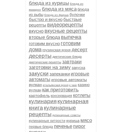
блюда из курицы
блюда из
блюда из мяса
блюда
макарон
булочки
из рыбы
блюда из фарша
быстро и вкусно
быстрые
видеорецепты
рецепты
вкусные рецепты
вкусно
выпечка
вторые блюда
готовим
готовим вкусно
дома
десерт
грузинская кухня
десерты
диетические блюда
завтраки
диетические рецепты
заготовки на зиму
закуска
закуски
запеканки
игровые
автоматы
игровые автоматы
вулкан
казино
итальянская кухня
к чаю
как приготовить
вулкан
котлеты
картофель
консервация
кулинария
кулинарная
книга
кулинарные
рецепты
кулинарные советы
мясо
курица
кулинарные хитрости
печенье
пирог
первые блюда