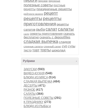
пироги
пирожки
пирожные
полезные советы
постные
праздничные рецепты
рецепты
рецепт
рейтинги казино
рецепты
рецепты
приготовления
рецепты
салаты
салат
рыба
салатов
скачать
секреты приготовления
сало
бесплатно
скачать с depositfiles
сладкая выпечка
сладкое
суп
супы
слоеные салаты
слоеный салат
торт
торты
шоколад
тесто
Рубрики
-
ЗАКУСКИ
(593)
ВИДЕО-КУХНЯ
(548)
БЛЮДА ИЗ МЯСА
(514)
СЛАДКАЯ ВЫПЕЧКА
(484)
ДЕСЕРТЫ
(471)
РАЗНОЕ
(417)
САЛАТЫ
(364)
ПОЛЕЗНЫЕ СОВЕТЫ
(291)
К ПРАЗДНИКУ
(273)
БЛЮДА ИЗ РЫБЫ и