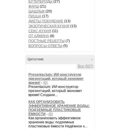
БУТЕРБРОДЫ
(27)
ФАРШ
(21)
ШАШЛЫК
(20)
ПИЦЦА
(17)
ДИЕТЫ,ПОХУДЕНИЕ
(13)
ЭКЗОТИЧЕСКАЯ КУХНЯ
(13)
СЕКС-КУХНЯ
(11)
ОТ АДМИНА
(8)
ПОСТНЫЕ РЕЦЕПТЫ
(7)
ВОПРОСЫ-ОТВЕТЫ
(5)
Цитатник
-
Все (507)
Presentacium: ИИ‑конструктор
презентаций, который экономит
время!
-
(0)
Presentacium: ИИ‑конструктор
презентаций, который экономит
время! Создани...
КАК ОРГАНИЗОВАТЬ
ЭФФЕКТИВНОЕ ХРАНЕНИЕ ВОДЫ:
ПОДЗЕМНЫЕ ПЛАСТИКОВЫЕ
ЁМКОСТИ
-
(0)
Как организовать эффективное
хранение воды: подземные
пластиковые ёмкости Надёжное х...