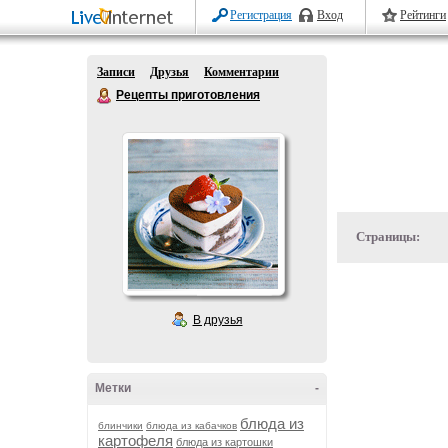
Регистрация
Вход
Рейтинги
Записи
Друзья
Комментарии
Рецепты приготовления
Страницы:
В друзья
Метки
-
блюда из
блинчики
блюда из кабачков
картофеля
блюда из картошки