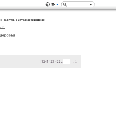
 и делитесь с друзьями рецептами!
ва:
Здоровья
[424]
423
422
..
..
1