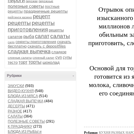
пироги
пирожки
пирожные
полезные советы
постные
Отрывок опи
праздничные рецепты
рецепты
рецепт
изысканного 
рейтинги казино
рецепты
рецепты
миллионов 
приготовления
рецепты
обильным за
салаты
салат
рыба
салатов
скачать
приготовить, с
секреты приготовления
сало
бесплатно
скачать с depositfiles
сладкая выпечка
сладкое
суп
супы
слоеные салаты
слоеный салат
торт
торты
шоколад
тесто
Основой для то
готовится из 
Рубрики
-
молока, сливоч
ЗАКУСКИ
(593)
ВИДЕО-КУХНЯ
(548)
его соединя
БЛЮДА ИЗ МЯСА
(514)
СЛАДКАЯ ВЫПЕЧКА
(484)
ДЕСЕРТЫ
(471)
РАЗНОЕ
(417)
САЛАТЫ
(364)
ПОЛЕЗНЫЕ СОВЕТЫ
(291)
К ПРАЗДНИКУ
(273)
БЛЮДА ИЗ РЫБЫ и
Рубрики:
КУХНЯ РАЗНЫХ НАРОД