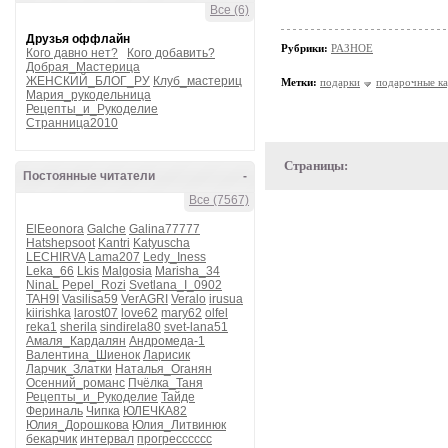
Все (6)
Друзья оффлайн
Рубрики:
РАЗНОЕ
Кого давно нет?
Кого добавить?
Добрая_Мастерица
ЖЕНСКИЙ_БЛОГ_РУ
Клуб_мастериц
Метки:
подарки
подарочные к
Мария_рукодельница
Рецепты_и_Рукоделие
Странница2010
Страницы:
Постоянные читатели
-
Все (7567)
ElEeonora
Galche
Galina77777
Hatshepsoot
Kantri
Katyuscha
LECHIRVA
Lama207
Ledy_Iness
Leka_66
Lkis
Malgosia
Marisha_34
NinaL
Pepel_Rozi
Svetlana_I_0902
TAH9I
Vasilisa59
VerAGRI
Veralo
irusua
kiirishka
larost07
love62
mary62
olfel
reka1
sherila
sindirela80
svet-lana51
Амаля_Кардалян
Андромеда-1
Валентина_Шиенок
Ларисик
Ларчик_Златки
Наталья_Оганян
Осенний_романс
Пчёлка_Таня
Рецепты_и_Рукоделие
Тайде
Фериналь
Чипка
ЮЛЕЧКА82
Юлия_Дорошкова
Юлия_Литвинюк
бекарчик
интервал
прогресссссс