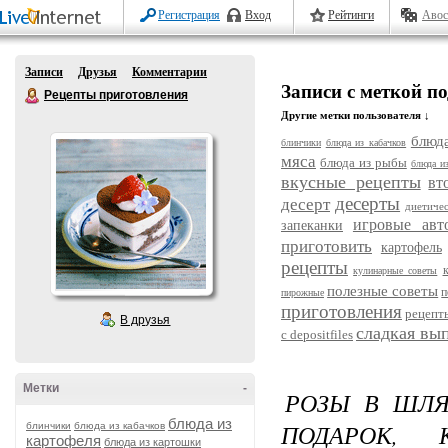
Регистрация
Вход
Рейтинги
Авос
Записи
Друзья
Комментарии
Записи с меткой п
Рецепты приготовления
Другие метки пользователя ↓
блюда
блинчики
блюда из кабачков
мяса
блюда из рыбы
блюда и
вкусные рецепты
вт
десерты
десерт
диетиче
игровые авт
запеканки
приготовить
картофель
рецепты
кулинарные советы
полезные советы
п
пирожные
приготовления
рецепт
В друзья
сладкая вы
с depositfiles
Метки
-
РОЗЫ В ШЛЯ
блюда из
ПОДАРОК, 
блинчики
блюда из кабачков
картофеля
блюда из картошки