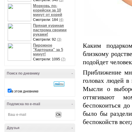
Смотрели: 340
(5)
Морковь по-
корейски за 10
минут от корей
Смотрели: 184
(4)
Пряная куриная
пастрома своими
руками!
Смотрели: 92
(3)
Каким подарком
Пирожное
"Картошка" за 5
близкому родств
минут!
Смотрели: 1095
(7)
подойдет человек
Приближение мн
Поиск по дневнику
-
головах людей в
Мысли о выборе
в этом дневнике
оттягивают мо
Подписка по e-mail
-
беспокоиться до
было бы раздели
беспокойств всег
Друзья
-