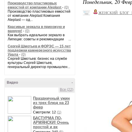
Понедельник, 20 Февр
Производство пластиковых
емкостей от компании Aleplast
-
(0)
Производство пластиковых емкостей
ЖЕНСКИЙ_БЛОГ_
от компании Aleplast Компания
Aleplast — од...
Красивые зеркала в прихожую и
ванную!
-
(0)
Как выбрать идеальное зеркало в
Липецке: советы и рекомендации ...
Сергей Шмотьев и ФОРЭС — 15 лет
поддержки камнерезного искусства
Урала
-
(0)
Сергей Шмотьев: бизнес на службе
культуры Сергей Шмотьев,
генеральный директор промышлен...
Видео
-
Все (22)
Праздничный ужин
из трех блюд на 23
февр
Смотрели: 12
(1)
БАСТУРМА ПО-
АРМЯНСКИ! Очень
простой и вк