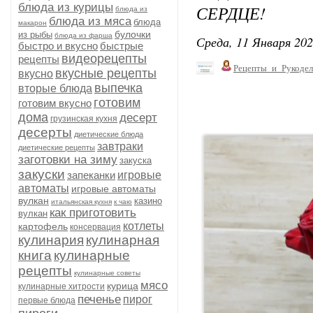
блюда из курицы
СЕРДЦЕ!
блюда из
блюда из мяса
блюда
макарон
булочки
из рыбы
блюда из фарша
Среда, 11 Января 202
быстро и вкусно
быстрые
видеорецепты
рецепты
Рецепты_и_Рукодел
вкусные рецепты
вкусно
выпечка
вторые блюда
готовим
готовим вкусно
дома
десерт
грузинская кухня
десерты
диетические блюда
завтраки
диетические рецепты
заготовки на зиму
закуска
закуски
запеканки
игровые
автоматы
игровые автоматы
вулкан
казино
итальянская кухня
к чаю
как приготовить
вулкан
котлеты
картофель
консервация
кулинария
кулинарная
книга
кулинарные
рецепты
кулинарные советы
мясо
курица
кулинарные хитрости
печенье
пирог
первые блюда