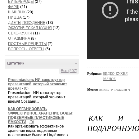
БУТЕРБРОДЫ
(27)
ФАРШ
(21)
ШАШЛЫК
(20)
ПИЦЦА
(17)
ДИЕТЫ,ПОХУДЕНИЕ
(13)
ЭКЗОТИЧЕСКАЯ КУХНЯ
(13)
СЕКС-КУХНЯ
(11)
ОТ АДМИНА
(8)
ПОСТНЫЕ РЕЦЕПТЫ
(7)
ВОПРОСЫ-ОТВЕТЫ
(5)
Цитатник
-
Все (507)
Рубрики:
ВИДЕО-КУХНЯ
РАЗНОЕ
Presentacium: ИИ‑конструктор
презентаций, который экономит
время!
-
(0)
Метки:
вкусно
подарки
Presentacium: ИИ‑конструктор
презентаций, который экономит
время! Создани...
КАК ОРГАНИЗОВАТЬ
ЭФФЕКТИВНОЕ ХРАНЕНИЕ ВОДЫ:
КАК И Г
ПОДЗЕМНЫЕ ПЛАСТИКОВЫЕ
ЁМКОСТИ
-
(0)
ПОДАРОЧНУЮ 
Как организовать эффективное
хранение воды: подземные
пластиковые ёмкости Надёжное х...