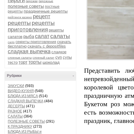
пироги
пирожки
пирожные
полезные советы
постные
праздничные рецепты
рецепты
рецепт
рейтинги казино
рецепты
рецепты
приготовления
рецепты
салаты
салат
рыба
салатов
скачать
секреты приготовления
сало
бесплатно
скачать с depositfiles
сладкая выпечка
сладкое
суп
супы
слоеные салаты
слоеный салат
торт
торты
шоколад
тесто
Представить лю
Рубрики
-
непревзойденный
ЗАКУСКИ
(593)
королевой цвет
ВИДЕО-КУХНЯ
(548)
праздничную атм
БЛЮДА ИЗ МЯСА
(514)
СЛАДКАЯ ВЫПЕЧКА
(484)
Букетом роз мож
ДЕСЕРТЫ
(471)
есть возможност
РАЗНОЕ
(417)
САЛАТЫ
(364)
праздник, главное
ПОЛЕЗНЫЕ СОВЕТЫ
(291)
К ПРАЗДНИКУ
(273)
БЛЮДА ИЗ РЫБЫ и