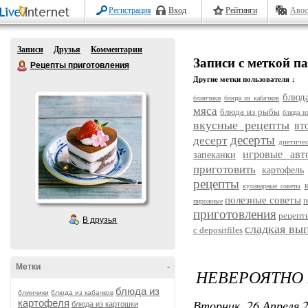
Регистрация
Вход
Рейтинги
Авос
Записи
Друзья
Комментарии
Записи с меткой п
Рецепты приготовления
Другие метки пользователя ↓
блюда
блинчики
блюда из кабачков
мяса
блюда из рыбы
блюда и
вкусные рецепты
вт
десерты
десерт
диетиче
игровые авт
запеканки
приготовить
картофель
рецепты
кулинарные советы
полезные советы
п
пирожные
приготовления
рецепт
В друзья
сладкая вы
с depositfiles
Метки
-
НЕВЕРОЯТНО
блюда из
блинчики
блюда из кабачков
Вторник, 26 Апреля 2
картофеля
блюда из картошки