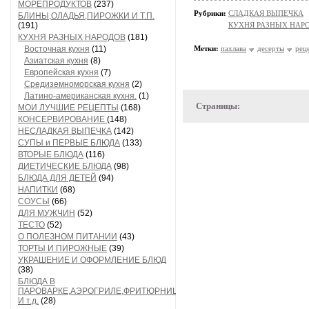
МОРЕПРОДУКТОВ
(237)
Рубрики:
СЛАДКАЯ ВЫПЕЧКА
БЛИНЫ,ОЛАДЬЯ,ПИРОЖКИ И Т.П.
(191)
КУХНЯ РАЗНЫХ НАР
КУХНЯ РАЗНЫХ НАРОДОВ
(181)
Восточная кухня
(11)
Метки:
пахлава
десерты
рец
Азиатская кухня
(8)
Европейская кухня
(7)
Средиземноморская кухня
(2)
Латино-американская кухня.
(1)
Страницы:
МОИ ЛУЧШИЕ РЕЦЕПТЫ
(168)
КОНСЕРВИРОВАНИЕ
(148)
НЕСЛАДКАЯ ВЫПЕЧКА
(142)
СУПЫ и ПЕРВЫЕ БЛЮДА
(133)
ВТОРЫЕ БЛЮДА
(116)
ДИЕТИЧЕСКИЕ БЛЮДА
(98)
БЛЮДА ДЛЯ ДЕТЕЙ
(94)
НАПИТКИ
(68)
СОУСЫ
(66)
ДЛЯ МУЖЧИН
(52)
ТЕСТО
(52)
О ПОЛЕЗНОМ ПИТАНИИ
(43)
ТОРТЫ И ПИРОЖНЫЕ
(39)
УКРАШЕНИЕ И ОФОРМЛЕНИЕ БЛЮД
(38)
БЛЮДА В
ПАРОВАРКЕ,АЭРОГРИЛЕ,ФРИТЮРНИЦЕ
И т.д.
(28)