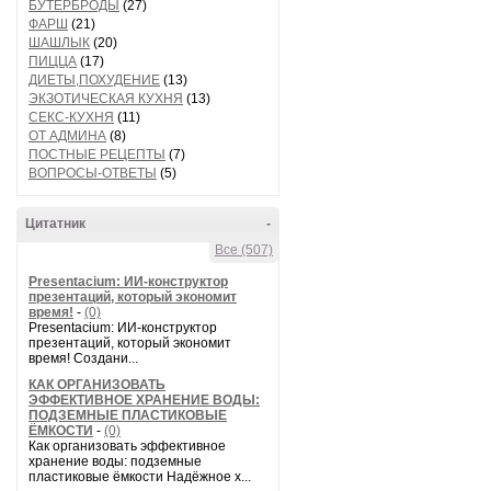
БУТЕРБРОДЫ
(27)
ФАРШ
(21)
ШАШЛЫК
(20)
ПИЦЦА
(17)
ДИЕТЫ,ПОХУДЕНИЕ
(13)
ЭКЗОТИЧЕСКАЯ КУХНЯ
(13)
СЕКС-КУХНЯ
(11)
ОТ АДМИНА
(8)
ПОСТНЫЕ РЕЦЕПТЫ
(7)
ВОПРОСЫ-ОТВЕТЫ
(5)
Цитатник
-
Все (507)
Presentacium: ИИ‑конструктор
презентаций, который экономит
время!
-
(0)
Presentacium: ИИ‑конструктор
презентаций, который экономит
время! Создани...
КАК ОРГАНИЗОВАТЬ
ЭФФЕКТИВНОЕ ХРАНЕНИЕ ВОДЫ:
ПОДЗЕМНЫЕ ПЛАСТИКОВЫЕ
ЁМКОСТИ
-
(0)
Как организовать эффективное
хранение воды: подземные
пластиковые ёмкости Надёжное х...