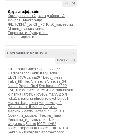
Все (6)
Друзья оффлайн
Кого давно нет?
Кого добавить?
Добрая_Мастерица
ЖЕНСКИЙ_БЛОГ_РУ
Клуб_мастериц
Мария_рукодельница
Рецепты_и_Рукоделие
Странница2010
Постоянные читатели
-
Все (7567)
ElEeonora
Galche
Galina77777
Hatshepsoot
Kantri
Katyuscha
LECHIRVA
Lama207
Ledy_Iness
Leka_66
Lkis
Malgosia
Marisha_34
NinaL
Pepel_Rozi
Svetlana_I_0902
TAH9I
Vasilisa59
VerAGRI
Veralo
irusua
kiirishka
larost07
love62
mary62
olfel
reka1
sherila
sindirela80
svet-lana51
Амаля_Кардалян
Андромеда-1
Валентина_Шиенок
Ларисик
Ларчик_Златки
Наталья_Оганян
Осенний_романс
Пчёлка_Таня
Рецепты_и_Рукоделие
Тайде
Фериналь
Чипка
ЮЛЕЧКА82
Юлия_Дорошкова
Юлия_Литвинюк
бекарчик
интервал
прогресссссс