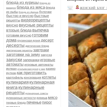
блюда из курицы
блюда из
блюда из мяса
блюда
ЖЕНСКИЙ_БЛОГ_
макарон
булочки
из рыбы
блюда из фарша
быстро и вкусно
быстрые
видеорецепты
рецепты
вкусные рецепты
вкусно
выпечка
вторые блюда
готовим
готовим вкусно
дома
десерт
грузинская кухня
десерты
диетические блюда
завтраки
диетические рецепты
заготовки на зиму
закуска
закуски
запеканки
игровые
автоматы
игровые автоматы
вулкан
казино
итальянская кухня
к чаю
как приготовить
вулкан
котлеты
картофель
консервация
кулинария
кулинарная
книга
кулинарные
рецепты
кулинарные советы
мясо
курица
кулинарные хитрости
печенье
пирог
первые блюда