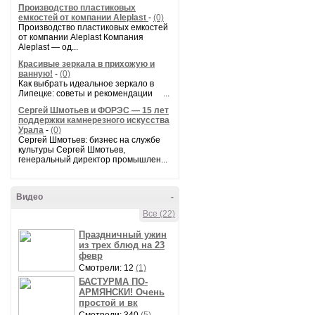
Производство пластиковых
емкостей от компании Aleplast
-
(0)
Производство пластиковых емкостей
от компании Aleplast Компания
Aleplast — од...
Красивые зеркала в прихожую и
ванную!
-
(0)
Как выбрать идеальное зеркало в
Липецке: советы и рекомендации ...
Сергей Шмотьев и ФОРЭС — 15 лет
поддержки камнерезного искусства
Урала
-
(0)
Сергей Шмотьев: бизнес на службе
культуры Сергей Шмотьев,
генеральный директор промышлен...
Видео
-
Все (22)
Праздничный ужин
из трех блюд на 23
февр
Смотрели: 12
(1)
БАСТУРМА ПО-
АРМЯНСКИ! Очень
простой и вк