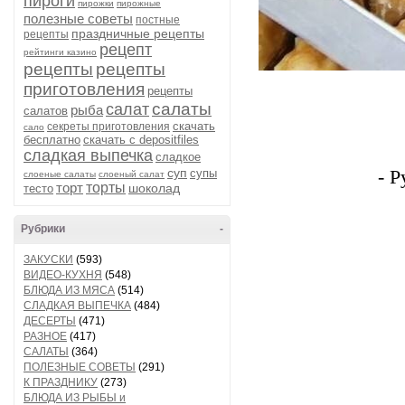
пироги
пирожки
пирожные
полезные советы
постные
праздничные рецепты
рецепты
рецепт
рейтинги казино
рецепты
рецепты
приготовления
рецепты
салаты
салат
рыба
салатов
скачать
секреты приготовления
сало
бесплатно
скачать с depositfiles
сладкая выпечка
сладкое
суп
супы
- 
слоеные салаты
слоеный салат
торт
торты
шоколад
тесто
Рубрики
-
ЗАКУСКИ
(593)
ВИДЕО-КУХНЯ
(548)
БЛЮДА ИЗ МЯСА
(514)
СЛАДКАЯ ВЫПЕЧКА
(484)
ДЕСЕРТЫ
(471)
РАЗНОЕ
(417)
САЛАТЫ
(364)
ПОЛЕЗНЫЕ СОВЕТЫ
(291)
К ПРАЗДНИКУ
(273)
БЛЮДА ИЗ РЫБЫ и