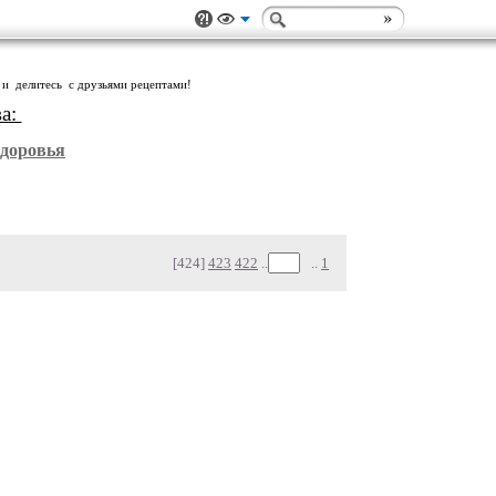
 и делитесь с друзьями рецептами!
ва:
Здоровья
[424]
423
422
..
..
1