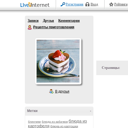
Регистрация
Вход
Рейтинги
Записи
Друзья
Комментарии
Рецепты приготовления
Страницы:
В друзья
Метки
-
блюда из
блинчики
блюда из кабачков
картофеля
блюда из картошки