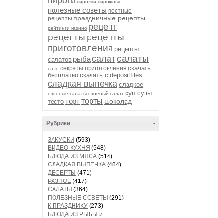
пироги
пирожки
пирожные
полезные советы
постные
праздничные рецепты
рецепты
рецепт
рейтинги казино
рецепты
рецепты
приготовления
рецепты
салаты
салат
рыба
салатов
скачать
секреты приготовления
сало
бесплатно
скачать с depositfiles
сладкая выпечка
сладкое
суп
супы
слоеные салаты
слоеный салат
торт
торты
шоколад
тесто
Рубрики
-
ЗАКУСКИ
(593)
ВИДЕО-КУХНЯ
(548)
БЛЮДА ИЗ МЯСА
(514)
СЛАДКАЯ ВЫПЕЧКА
(484)
ДЕСЕРТЫ
(471)
РАЗНОЕ
(417)
САЛАТЫ
(364)
ПОЛЕЗНЫЕ СОВЕТЫ
(291)
К ПРАЗДНИКУ
(273)
БЛЮДА ИЗ РЫБЫ и