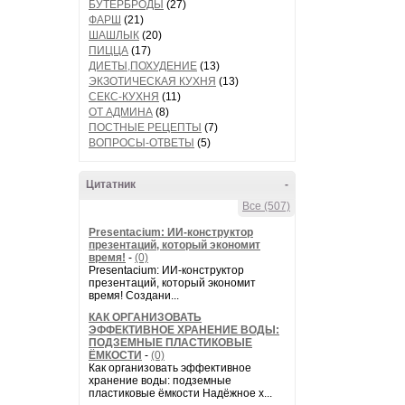
БУТЕРБРОДЫ
(27)
ФАРШ
(21)
ШАШЛЫК
(20)
ПИЦЦА
(17)
ДИЕТЫ,ПОХУДЕНИЕ
(13)
ЭКЗОТИЧЕСКАЯ КУХНЯ
(13)
СЕКС-КУХНЯ
(11)
ОТ АДМИНА
(8)
ПОСТНЫЕ РЕЦЕПТЫ
(7)
ВОПРОСЫ-ОТВЕТЫ
(5)
Цитатник
-
Все (507)
Presentacium: ИИ‑конструктор
презентаций, который экономит
время!
-
(0)
Presentacium: ИИ‑конструктор
презентаций, который экономит
время! Создани...
КАК ОРГАНИЗОВАТЬ
ЭФФЕКТИВНОЕ ХРАНЕНИЕ ВОДЫ:
ПОДЗЕМНЫЕ ПЛАСТИКОВЫЕ
ЁМКОСТИ
-
(0)
Как организовать эффективное
хранение воды: подземные
пластиковые ёмкости Надёжное х...