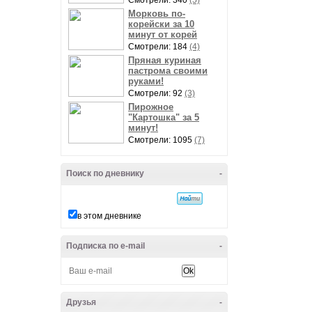
Смотрели: 340
(5)
Морковь по-
корейски за 10
минут от корей
Смотрели: 184
(4)
Пряная куриная
пастрома своими
руками!
Смотрели: 92
(3)
Пирожное
"Картошка" за 5
минут!
Смотрели: 1095
(7)
Поиск по дневнику
-
в этом дневнике
Подписка по e-mail
-
Друзья
-