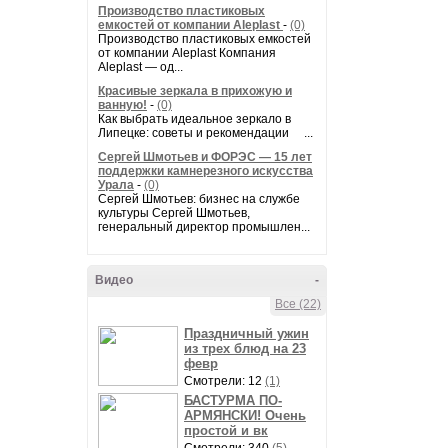
Производство пластиковых
емкостей от компании Aleplast
-
(0)
Производство пластиковых емкостей
от компании Aleplast Компания
Aleplast — од...
Красивые зеркала в прихожую и
ванную!
-
(0)
Как выбрать идеальное зеркало в
Липецке: советы и рекомендации ...
Сергей Шмотьев и ФОРЭС — 15 лет
поддержки камнерезного искусства
Урала
-
(0)
Сергей Шмотьев: бизнес на службе
культуры Сергей Шмотьев,
генеральный директор промышлен...
Видео
-
Все (22)
Праздничный ужин
из трех блюд на 23
февр
Смотрели: 12
(1)
БАСТУРМА ПО-
АРМЯНСКИ! Очень
простой и вк