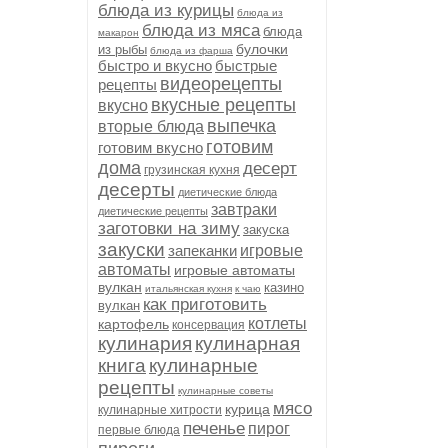
блюда из курицы
блюда из
блюда из мяса
блюда
макарон
булочки
из рыбы
блюда из фарша
быстро и вкусно
быстрые
видеорецепты
рецепты
вкусные рецепты
вкусно
выпечка
вторые блюда
готовим
готовим вкусно
дома
десерт
грузинская кухня
десерты
диетические блюда
завтраки
диетические рецепты
заготовки на зиму
закуска
закуски
запеканки
игровые
автоматы
игровые автоматы
вулкан
казино
итальянская кухня
к чаю
как приготовить
вулкан
котлеты
картофель
консервация
кулинария
кулинарная
книга
кулинарные
рецепты
кулинарные советы
мясо
курица
кулинарные хитрости
печенье
пирог
первые блюда