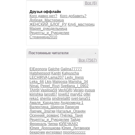
Все (6)
Друзья оффлайн
Кого давно нет?
Кого добавить?
Добрая_Мастерица
ЖЕНСКИЙ_БЛОГ_РУ
Клуб_мастериц
Мария_рукодельница
Рецепты_и_Рукоделие
Странница2010
Постоянные читатели
-
Все (7567)
ElEeonora
Galche
Galina77777
Hatshepsoot
Kantri
Katyuscha
LECHIRVA
Lama207
Ledy_Iness
Leka_66
Lkis
Malgosia
Marisha_34
NinaL
Pepel_Rozi
Svetlana_I_0902
TAH9I
Vasilisa59
VerAGRI
Veralo
irusua
kiirishka
larost07
love62
mary62
olfel
reka1
sherila
sindirela80
svet-lana51
Амаля_Кардалян
Андромеда-1
Валентина_Шиенок
Ларисик
Ларчик_Златки
Наталья_Оганян
Осенний_романс
Пчёлка_Таня
Рецепты_и_Рукоделие
Тайде
Фериналь
Чипка
ЮЛЕЧКА82
Юлия_Дорошкова
Юлия_Литвинюк
бекарчик
интервал
прогресссссс