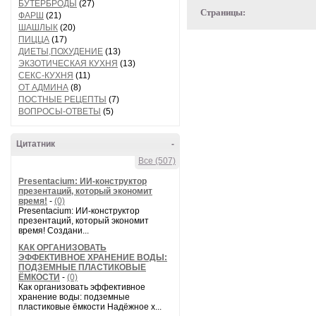
БУТЕРБРОДЫ
(27)
Страницы:
ФАРШ
(21)
ШАШЛЫК
(20)
ПИЦЦА
(17)
ДИЕТЫ,ПОХУДЕНИЕ
(13)
ЭКЗОТИЧЕСКАЯ КУХНЯ
(13)
СЕКС-КУХНЯ
(11)
ОТ АДМИНА
(8)
ПОСТНЫЕ РЕЦЕПТЫ
(7)
ВОПРОСЫ-ОТВЕТЫ
(5)
Цитатник
-
Все (507)
Presentacium: ИИ‑конструктор
презентаций, который экономит
время!
-
(0)
Presentacium: ИИ‑конструктор
презентаций, который экономит
время! Создани...
КАК ОРГАНИЗОВАТЬ
ЭФФЕКТИВНОЕ ХРАНЕНИЕ ВОДЫ:
ПОДЗЕМНЫЕ ПЛАСТИКОВЫЕ
ЁМКОСТИ
-
(0)
Как организовать эффективное
хранение воды: подземные
пластиковые ёмкости Надёжное х...