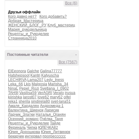
Все (6)
Друзья оффлайн
Кого давно нет?
Кого добавить?
Добрая_Мастерица
ЖЕНСКИЙ_БЛОГ_РУ
Клуб_мастериц
Мария_рукодельница
Рецепты_и_Рукоделие
Странница2010
Постоянные читатели
-
Все (7567)
ElEeonora
Galche
Galina77777
Hatshepsoot
Kantri
Katyuscha
LECHIRVA
Lama207
Ledy_Iness
Leka_66
Lkis
Malgosia
Marisha_34
NinaL
Pepel_Rozi
Svetlana_I_0902
TAH9I
Vasilisa59
VerAGRI
Veralo
irusua
kiirishka
larost07
love62
mary62
olfel
reka1
sherila
sindirela80
svet-lana51
Амаля_Кардалян
Андромеда-1
Валентина_Шиенок
Ларисик
Ларчик_Златки
Наталья_Оганян
Осенний_романс
Пчёлка_Таня
Рецепты_и_Рукоделие
Тайде
Фериналь
Чипка
ЮЛЕЧКА82
Юлия_Дорошкова
Юлия_Литвинюк
бекарчик
интервал
прогресссссс