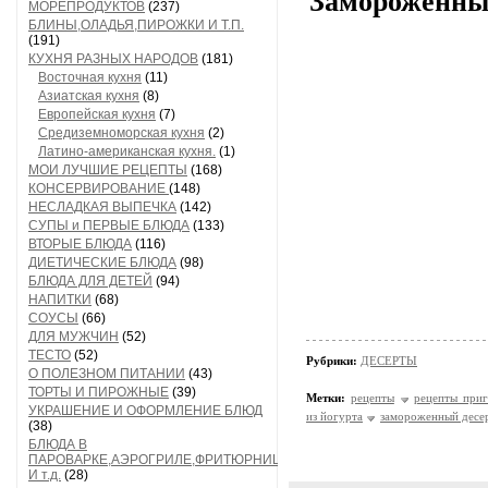
Замороженный
МОРЕПРОДУКТОВ
(237)
БЛИНЫ,ОЛАДЬЯ,ПИРОЖКИ И Т.П.
(191)
КУХНЯ РАЗНЫХ НАРОДОВ
(181)
Восточная кухня
(11)
Азиатская кухня
(8)
Европейская кухня
(7)
Средиземноморская кухня
(2)
Латино-американская кухня.
(1)
МОИ ЛУЧШИЕ РЕЦЕПТЫ
(168)
КОНСЕРВИРОВАНИЕ
(148)
НЕСЛАДКАЯ ВЫПЕЧКА
(142)
СУПЫ и ПЕРВЫЕ БЛЮДА
(133)
ВТОРЫЕ БЛЮДА
(116)
ДИЕТИЧЕСКИЕ БЛЮДА
(98)
БЛЮДА ДЛЯ ДЕТЕЙ
(94)
НАПИТКИ
(68)
СОУСЫ
(66)
ДЛЯ МУЖЧИН
(52)
ТЕСТО
(52)
Рубрики:
ДЕСЕРТЫ
О ПОЛЕЗНОМ ПИТАНИИ
(43)
ТОРТЫ И ПИРОЖНЫЕ
(39)
Метки:
рецепты
рецепты приг
УКРАШЕНИЕ И ОФОРМЛЕНИЕ БЛЮД
из йогурта
замороженный десе
(38)
БЛЮДА В
ПАРОВАРКЕ,АЭРОГРИЛЕ,ФРИТЮРНИЦЕ
И т.д.
(28)