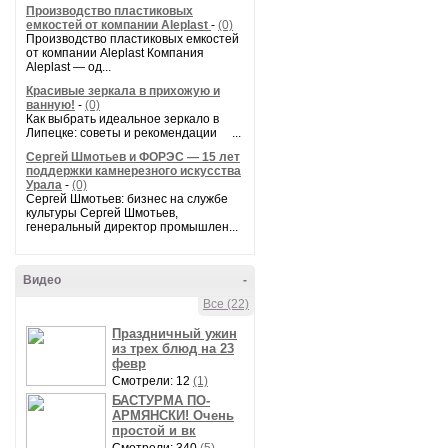
Производство пластиковых
емкостей от компании Aleplast
-
(0)
Производство пластиковых емкостей
от компании Aleplast Компания
Aleplast — од...
Красивые зеркала в прихожую и
ванную!
-
(0)
Как выбрать идеальное зеркало в
Липецке: советы и рекомендации ...
Сергей Шмотьев и ФОРЭС — 15 лет
поддержки камнерезного искусства
Урала
-
(0)
Сергей Шмотьев: бизнес на службе
культуры Сергей Шмотьев,
генеральный директор промышлен...
Видео
-
Все (22)
Праздничный ужин
из трех блюд на 23
февр
Смотрели: 12
(1)
БАСТУРМА ПО-
АРМЯНСКИ! Очень
простой и вк