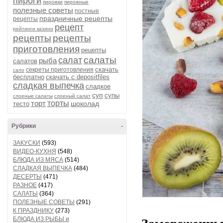
пироги
пирожки
пирожные
полезные советы
постные
праздничные рецепты
рецепты
рецепт
рейтинги казино
рецепты
рецепты
приготовления
рецепты
салаты
салат
рыба
салатов
скачать
секреты приготовления
сало
бесплатно
скачать с depositfiles
сладкая выпечка
сладкое
суп
супы
слоеные салаты
слоеный салат
торт
торты
шоколад
тесто
Рубрики
-
ЗАКУСКИ
(593)
ВИДЕО-КУХНЯ
(548)
БЛЮДА ИЗ МЯСА
(514)
СЛАДКАЯ ВЫПЕЧКА
(484)
ДЕСЕРТЫ
(471)
РАЗНОЕ
(417)
САЛАТЫ
(364)
ПОЛЕЗНЫЕ СОВЕТЫ
(291)
К ПРАЗДНИКУ
(273)
БЛЮДА ИЗ РЫБЫ и