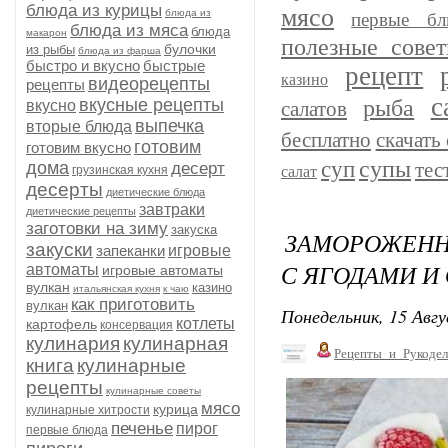
блюда из курицы
мясо
блюда из
первые бл
блюда из мяса
блюда
макарон
полезные сове
булочки
из рыбы
блюда из фарша
быстро и вкусно
быстрые
рецепт
казино
видеорецепты
рецепты
с
рыба
вкусные рецепты
вкусно
салатов
выпечка
вторые блюда
бесплатно
скачать 
готовим
готовим вкусно
супы
суп
дома
тес
десерт
грузинская кухня
салат
десерты
диетические блюда
завтраки
диетические рецепты
заготовки на зиму
закуска
ЗАМОРОЖЕННЫ
закуски
запеканки
игровые
С ЯГОДАМИ И
автоматы
игровые автоматы
вулкан
казино
итальянская кухня
к чаю
как приготовить
вулкан
Понедельник, 15 Авгу
котлеты
картофель
консервация
кулинария
кулинарная
Рецепты_и_Рукодел
книга
кулинарные
рецепты
кулинарные советы
мясо
курица
кулинарные хитрости
печенье
пирог
первые блюда