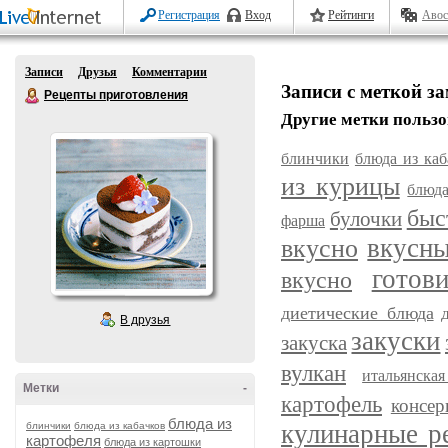
Регистрация
Вход
Рейтинги
Авос
Записи
Друзья
Комментарии
Записи с меткой з
Рецепты приготовления
Другие метки пользо
блинчики
блюда из каб
из курицы
блюда
быс
булочки
фарша
вкусн
вкусно
готов
вкусно
диетические блюда
В друзья
закуски
закуска
вулкан
итальянска
Метки
-
картофель
консер
блюда из
кулинарные р
блинчики
блюда из кабачков
картофеля
блюда из картошки