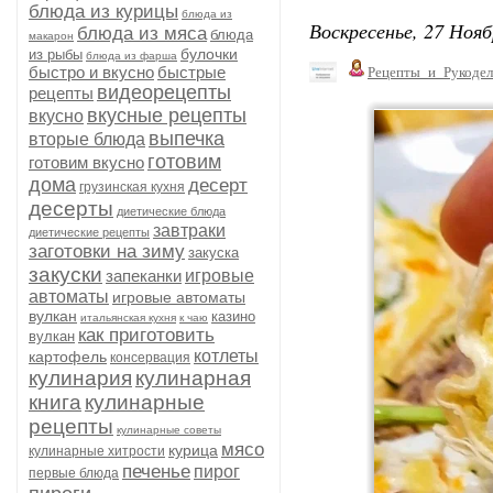
блюда из курицы
блюда из
Воскресенье, 27 Нояб
блюда из мяса
блюда
макарон
булочки
из рыбы
блюда из фарша
быстро и вкусно
быстрые
Рецепты_и_Рукодел
видеорецепты
рецепты
вкусные рецепты
вкусно
выпечка
вторые блюда
готовим
готовим вкусно
дома
десерт
грузинская кухня
десерты
диетические блюда
завтраки
диетические рецепты
заготовки на зиму
закуска
закуски
запеканки
игровые
автоматы
игровые автоматы
вулкан
казино
итальянская кухня
к чаю
как приготовить
вулкан
котлеты
картофель
консервация
кулинария
кулинарная
книга
кулинарные
рецепты
кулинарные советы
мясо
курица
кулинарные хитрости
печенье
пирог
первые блюда