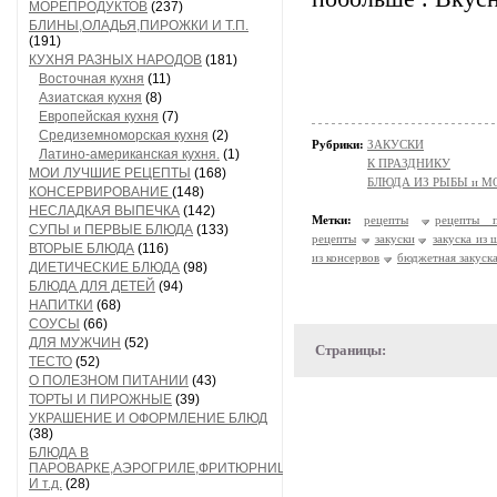
МОРЕПРОДУКТОВ
(237)
БЛИНЫ,ОЛАДЬЯ,ПИРОЖКИ И Т.П.
(191)
КУХНЯ РАЗНЫХ НАРОДОВ
(181)
Восточная кухня
(11)
Азиатская кухня
(8)
Европейская кухня
(7)
Средиземноморская кухня
(2)
Рубрики:
ЗАКУСКИ
Латино-американская кухня.
(1)
К ПРАЗДНИКУ
МОИ ЛУЧШИЕ РЕЦЕПТЫ
(168)
БЛЮДА ИЗ РЫБЫ и 
КОНСЕРВИРОВАНИЕ
(148)
НЕСЛАДКАЯ ВЫПЕЧКА
(142)
Метки:
рецепты
рецепты п
СУПЫ и ПЕРВЫЕ БЛЮДА
(133)
рецепты
закуски
закуска из 
ВТОРЫЕ БЛЮДА
(116)
из консервов
бюджетная закуск
ДИЕТИЧЕСКИЕ БЛЮДА
(98)
БЛЮДА ДЛЯ ДЕТЕЙ
(94)
НАПИТКИ
(68)
СОУСЫ
(66)
ДЛЯ МУЖЧИН
(52)
Страницы:
ТЕСТО
(52)
О ПОЛЕЗНОМ ПИТАНИИ
(43)
ТОРТЫ И ПИРОЖНЫЕ
(39)
УКРАШЕНИЕ И ОФОРМЛЕНИЕ БЛЮД
(38)
БЛЮДА В
ПАРОВАРКЕ,АЭРОГРИЛЕ,ФРИТЮРНИЦЕ
И т.д.
(28)