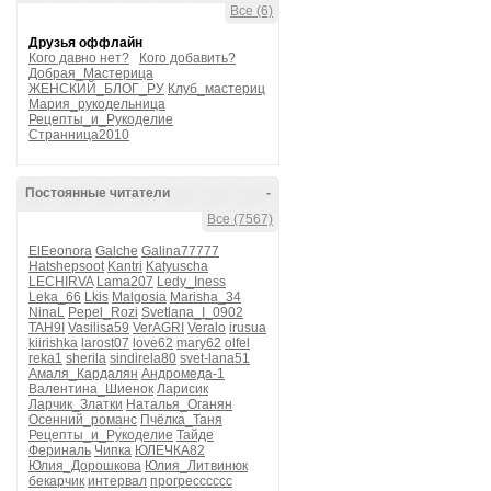
Все (6)
Друзья оффлайн
Кого давно нет?
Кого добавить?
Добрая_Мастерица
ЖЕНСКИЙ_БЛОГ_РУ
Клуб_мастериц
Мария_рукодельница
Рецепты_и_Рукоделие
Странница2010
Постоянные читатели
-
Все (7567)
ElEeonora
Galche
Galina77777
Hatshepsoot
Kantri
Katyuscha
LECHIRVA
Lama207
Ledy_Iness
Leka_66
Lkis
Malgosia
Marisha_34
NinaL
Pepel_Rozi
Svetlana_I_0902
TAH9I
Vasilisa59
VerAGRI
Veralo
irusua
kiirishka
larost07
love62
mary62
olfel
reka1
sherila
sindirela80
svet-lana51
Амаля_Кардалян
Андромеда-1
Валентина_Шиенок
Ларисик
Ларчик_Златки
Наталья_Оганян
Осенний_романс
Пчёлка_Таня
Рецепты_и_Рукоделие
Тайде
Фериналь
Чипка
ЮЛЕЧКА82
Юлия_Дорошкова
Юлия_Литвинюк
бекарчик
интервал
прогресссссс