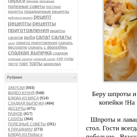
пироги
пирожки
пирожные
полезные советы
постные
праздничные рецепты
рецепты
рецепт
рейтинги казино
рецепты
рецепты
приготовления
рецепты
салаты
салат
рыба
салатов
скачать
секреты приготовления
сало
бесплатно
скачать с depositfiles
сладкая выпечка
сладкое
суп
супы
слоеные салаты
слоеный салат
торт
торты
шоколад
тесто
Рубрики
-
ЗАКУСКИ
(593)
Беру шпроты и
ВИДЕО-КУХНЯ
(548)
БЛЮДА ИЗ МЯСА
(514)
копейки !На 
СЛАДКАЯ ВЫПЕЧКА
(484)
ДЕСЕРТЫ
(471)
РАЗНОЕ
(417)
Шпроты и лаваш
САЛАТЫ
(364)
ПОЛЕЗНЫЕ СОВЕТЫ
(291)
стол. Гости всег
К ПРАЗДНИКУ
(273)
БЛЮДА ИЗ РЫБЫ и
побольше . Вкусн