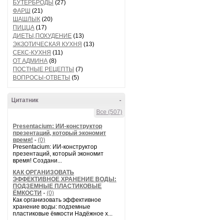
БУТЕРБРОДЫ
(27)
ФАРШ
(21)
ШАШЛЫК
(20)
ПИЦЦА
(17)
ДИЕТЫ,ПОХУДЕНИЕ
(13)
ЭКЗОТИЧЕСКАЯ КУХНЯ
(13)
СЕКС-КУХНЯ
(11)
ОТ АДМИНА
(8)
ПОСТНЫЕ РЕЦЕПТЫ
(7)
ВОПРОСЫ-ОТВЕТЫ
(5)
Цитатник
-
Все (507)
Presentacium: ИИ‑конструктор
презентаций, который экономит
время!
-
(0)
Presentacium: ИИ‑конструктор
презентаций, который экономит
время! Создани...
КАК ОРГАНИЗОВАТЬ
ЭФФЕКТИВНОЕ ХРАНЕНИЕ ВОДЫ:
ПОДЗЕМНЫЕ ПЛАСТИКОВЫЕ
ЁМКОСТИ
-
(0)
Как организовать эффективное
хранение воды: подземные
пластиковые ёмкости Надёжное х...