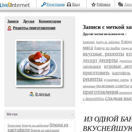
Регистрация
Вход
Рейтинги
Авос
Записи
Друзья
Комментарии
Записи с меткой з
Рецепты приготовления
Другие метки пользователя ↓
блюда
блинчики
блюда из кабачков
мяса
блюда из рыбы
блюда и
вкусные рецепты
вт
десерты
десерт
диетиче
игровые авт
запеканки
приготовить
картофель
рецепты
кулинарные советы
полезные советы
п
пирожные
приготовления
рецепт
В друзья
сладкая вы
с depositfiles
Метки
-
ИЗ ОДНОЙ БА
блюда из
ВКУСНЕЙШУЮ
блинчики
блюда из кабачков
картофеля
блюда из картошки