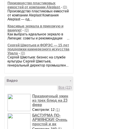
Производство пластиковых
емкостей от компании Aleplast
-
(0)
Производство пластиковых емкостей
от компании Aleplast Компания
Aleplast — од...
Красивые зеркала в прихожую и
ванную!
-
(0)
Как выбрать идеальное зеркало в
Липецке: советы и рекомендации ...
Сергей Шмотьев и ФОРЭС — 15 лет
поддержки камнерезного искусства
Урала
-
(0)
Сергей Шмотьев: бизнес на службе
культуры Сергей Шмотьев,
генеральный директор промышлен...
Видео
-
Все (22)
Праздничный ужин
из трех блюд на 23
февр
Смотрели: 12
(1)
БАСТУРМА ПО-
АРМЯНСКИ! Очень
простой и вк