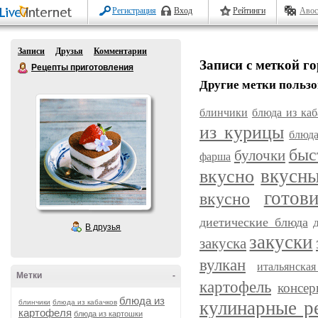
Регистрация
Вход
Рейтинги
Авос
Записи
Друзья
Комментарии
Записи с меткой г
Рецепты приготовления
Другие метки пользо
блинчики
блюда из каб
из курицы
блюда
быс
булочки
фарша
вкусн
вкусно
готов
вкусно
диетические блюда
В друзья
закуски
закуска
вулкан
итальянска
Метки
-
картофель
консер
блюда из
кулинарные р
блинчики
блюда из кабачков
картофеля
блюда из картошки