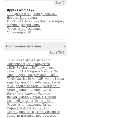
Все (6)
Друзья оффлайн
Кого давно нет?
Кого добавить?
Добрая_Мастерица
ЖЕНСКИЙ_БЛОГ_РУ
Клуб_мастериц
Мария_рукодельница
Рецепты_и_Рукоделие
Странница2010
Постоянные читатели
-
Все (7567)
ElEeonora
Galche
Galina77777
Hatshepsoot
Kantri
Katyuscha
LECHIRVA
Lama207
Ledy_Iness
Leka_66
Lkis
Malgosia
Marisha_34
NinaL
Pepel_Rozi
Svetlana_I_0902
TAH9I
Vasilisa59
VerAGRI
Veralo
irusua
kiirishka
larost07
love62
mary62
olfel
reka1
sherila
sindirela80
svet-lana51
Амаля_Кардалян
Андромеда-1
Валентина_Шиенок
Ларисик
Ларчик_Златки
Наталья_Оганян
Осенний_романс
Пчёлка_Таня
Рецепты_и_Рукоделие
Тайде
Фериналь
Чипка
ЮЛЕЧКА82
Юлия_Дорошкова
Юлия_Литвинюк
бекарчик
интервал
прогресссссс