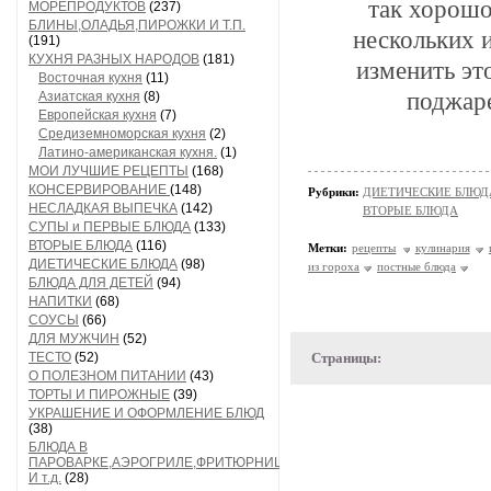
так хорошо
МОРЕПРОДУКТОВ
(237)
БЛИНЫ,ОЛАДЬЯ,ПИРОЖКИ И Т.П.
нескольких 
(191)
КУХНЯ РАЗНЫХ НАРОДОВ
(181)
изменить эт
Восточная кухня
(11)
поджаре
Азиатская кухня
(8)
Европейская кухня
(7)
Средиземноморская кухня
(2)
Латино-американская кухня.
(1)
МОИ ЛУЧШИЕ РЕЦЕПТЫ
(168)
КОНСЕРВИРОВАНИЕ
(148)
Рубрики:
ДИЕТИЧЕСКИЕ БЛЮД
НЕСЛАДКАЯ ВЫПЕЧКА
(142)
ВТОРЫЕ БЛЮДА
СУПЫ и ПЕРВЫЕ БЛЮДА
(133)
ВТОРЫЕ БЛЮДА
(116)
Метки:
рецепты
кулинария
ДИЕТИЧЕСКИЕ БЛЮДА
(98)
из гороха
постные блюда
БЛЮДА ДЛЯ ДЕТЕЙ
(94)
НАПИТКИ
(68)
СОУСЫ
(66)
ДЛЯ МУЖЧИН
(52)
ТЕСТО
(52)
Страницы:
О ПОЛЕЗНОМ ПИТАНИИ
(43)
ТОРТЫ И ПИРОЖНЫЕ
(39)
УКРАШЕНИЕ И ОФОРМЛЕНИЕ БЛЮД
(38)
БЛЮДА В
ПАРОВАРКЕ,АЭРОГРИЛЕ,ФРИТЮРНИЦЕ
И т.д.
(28)