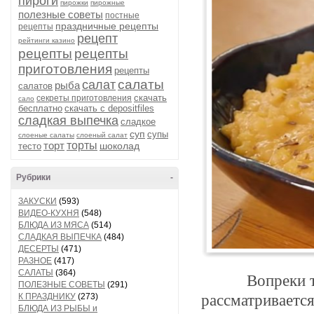
пироги
пирожки
пирожные
полезные советы
постные
праздничные рецепты
рецепты
рецепт
рейтинги казино
рецепты
рецепты
приготовления
рецепты
салаты
салат
рыба
салатов
скачать
секреты приготовления
сало
бесплатно
скачать с depositfiles
сладкая выпечка
сладкое
суп
супы
слоеные салаты
слоеный салат
торт
торты
шоколад
тесто
Рубрики
-
ЗАКУСКИ
(593)
ВИДЕО-КУХНЯ
(548)
БЛЮДА ИЗ МЯСА
(514)
СЛАДКАЯ ВЫПЕЧКА
(484)
ДЕСЕРТЫ
(471)
РАЗНОЕ
(417)
САЛАТЫ
(364)
Вопреки т
ПОЛЕЗНЫЕ СОВЕТЫ
(291)
К ПРАЗДНИКУ
(273)
рассматривается
БЛЮДА ИЗ РЫБЫ и