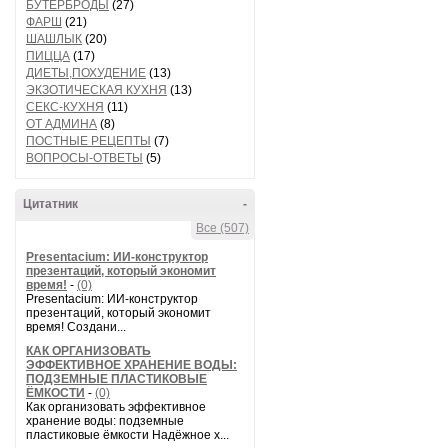
БУТЕРБРОДЫ
(27)
ФАРШ
(21)
ШАШЛЫК
(20)
ПИЦЦА
(17)
ДИЕТЫ,ПОХУДЕНИЕ
(13)
ЭКЗОТИЧЕСКАЯ КУХНЯ
(13)
СЕКС-КУХНЯ
(11)
ОТ АДМИНА
(8)
ПОСТНЫЕ РЕЦЕПТЫ
(7)
ВОПРОСЫ-ОТВЕТЫ
(5)
Цитатник
-
Все (507)
Presentacium: ИИ‑конструктор
презентаций, который экономит
время!
-
(0)
Presentacium: ИИ‑конструктор
презентаций, который экономит
время! Создани...
КАК ОРГАНИЗОВАТЬ
ЭФФЕКТИВНОЕ ХРАНЕНИЕ ВОДЫ:
ПОДЗЕМНЫЕ ПЛАСТИКОВЫЕ
ЁМКОСТИ
-
(0)
Как организовать эффективное
хранение воды: подземные
пластиковые ёмкости Надёжное х...