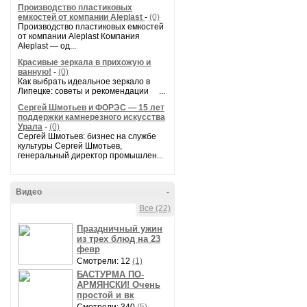
Производство пластиковых
емкостей от компании Aleplast
-
(0)
Производство пластиковых емкостей
от компании Aleplast Компания
Aleplast — од...
Красивые зеркала в прихожую и
ванную!
-
(0)
Как выбрать идеальное зеркало в
Липецке: советы и рекомендации ...
Сергей Шмотьев и ФОРЭС — 15 лет
поддержки камнерезного искусства
Урала
-
(0)
Сергей Шмотьев: бизнес на службе
культуры Сергей Шмотьев,
генеральный директор промышлен...
Видео
-
Все (22)
Праздничный ужин
из трех блюд на 23
февр
Смотрели: 12
(1)
БАСТУРМА ПО-
АРМЯНСКИ! Очень
простой и вк