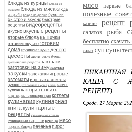
блюда из курицы
мясо
блюда из
первые бл
блюда из мяса
блюда
макарон
полезные сове
булочки
из рыбы
блюда из фарша
быстро и вкусно
быстрые
рецепт
казино
видеорецепты
рецепты
с
рыба
вкусные рецепты
вкусно
салатов
выпечка
вторые блюда
бесплатно
скачать 
готовим
готовим вкусно
супы
суп
дома
тес
десерт
грузинская кухня
салат
десерты
диетические блюда
завтраки
диетические рецепты
заготовки на зиму
закуска
ПИКАНТНАЯ 
закуски
запеканки
игровые
КАША С Ж
автоматы
игровые автоматы
вулкан
казино
итальянская кухня
к чаю
РЕЦЕПТ)
как приготовить
вулкан
котлеты
картофель
консервация
кулинария
кулинарная
Среда, 27 Марта 202
книга
кулинарные
рецепты
кулинарные советы
мясо
курица
кулинарные хитрости
печенье
пирог
первые блюда